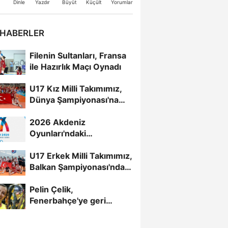
Büyüt
Küçült
Dinle
Yazdır
Yorumlar
 HABERLER
Filenin Sultanları, Fransa
ile Hazırlık Maçı Oynadı
U17 Kız Milli Takımımız,
Dünya Şampiyonası'na
Galibiyetle Başladı...
2026 Akdeniz
Oyunları'ndaki
Rakiplerimiz Belli Oldu
U17 Erkek Milli Takımımız,
Balkan Şampiyonası'nda
Yarı Finalde
Pelin Çelik,
Fenerbahçe'ye geri
döndü