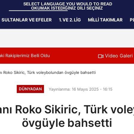
 SELECT LANGUAGE YOU WOULD TO READ 
OKUMAK İSTEDİĞİNİZ DİLİ SEÇİNİZ
  Powered by 
Translate
SULTANLAR VE EFELER
1. VE 2. LIG
MILLI TAKIMLAR
P
Gizlilik İlkeleri
Video Galeri
i Rakiplerimiz Belli Oldu
11:24
Filenin Sultanlar
 Roko Sikiric, Türk voleybolundan övgüyle bahsetti
DÜNYADAN
Yayınlanma: 16 Mayıs 2025 - 16:15
ı Roko Sikiric, Türk vo
övgüyle bahsetti