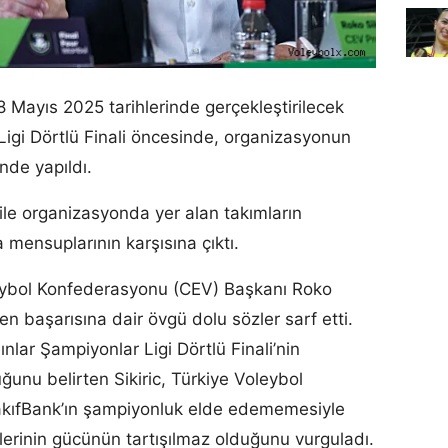
8 Mayıs 2025 tarihlerinde gerçekleştirilecek
igi Dörtlü Finali öncesinde, organizasyonun
nde yapıldı.
ile organizasyonda yer alan takımların
 mensuplarının karşısına çıktı.
eybol Konfederasyonu (CEV) Başkanı Roko
en başarısına dair övgü dolu sözler sarf etti.
lar Şampiyonlar Ligi Dörtlü Finali’nin
unu belirten Sikiric, Türkiye Voleybol
akıfBank’ın şampiyonluk elde edememesiyle
plerinin gücünün tartışılmaz olduğunu vurguladı.