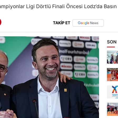
piyonlar Ligi Dörtlü Finali Öncesi Lodz’da Basın
TAKİP ET
SON