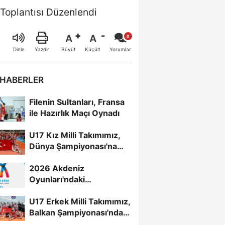
 Toplantısı Düzenlendi
A
A
Büyüt
Küçült
Dinle
Yazdır
Yorumlar
 HABERLER
Filenin Sultanları, Fransa
ile Hazırlık Maçı Oynadı
U17 Kız Milli Takımımız,
Dünya Şampiyonası'na
Galibiyetle Başladı...
2026 Akdeniz
Oyunları'ndaki
Rakiplerimiz Belli Oldu
U17 Erkek Milli Takımımız,
Balkan Şampiyonası'nda
Yarı Finalde