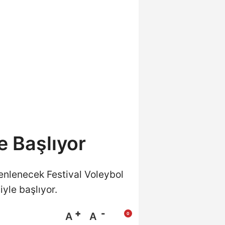
e Başlıyor
zenlenecek Festival Voleybol
yle başlıyor.
A
A