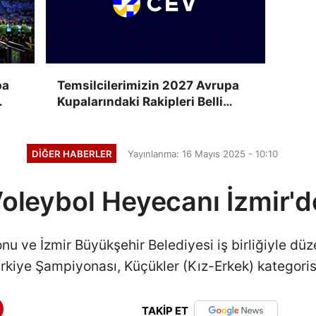
pa
Temsilcilerimizin 2027 Avrupa
Kupalarındaki Rakipleri Belli
Oluyor
DIĞER HABERLER
Yayınlanma: 16 Mayıs 2025 - 10:10
Voleybol Heyecanı İzmir'd
u ve İzmir Büyükşehir Belediyesi iş birliğiyle dü
ürkiye Şampiyonası, Küçükler (Kız-Erkek) kategorisi
TAKİP ET