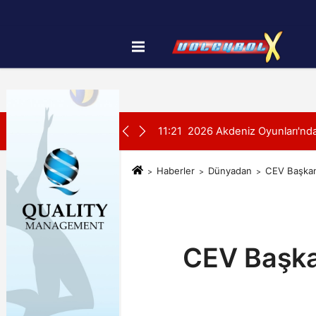
Künye
İletişim
Çerez Politikası
SON DAKİKA:
yonası'na Galibiyetle Başladı
11:21
2026 Akdeniz Oyunları'ndak
Haberler
Dünyadan
CEV Başkanı
CEV Başkan