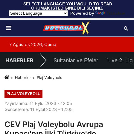
 SELECT LANGUAGE YOU WOULD TO READ 
OKUMAK İSTEDİĞİNİZ DİLİ SEÇİNİZ
  Powered by 
Translate
7 Ağustos 2026, Cuma
HABERLER
Sultanlar ve Efeler
1. ve 2. Lig
Haberler
Plaj Voleybolu
PLAJ VOLEYBOLU
Yayınlanma: 11 Eylül 2023 - 12:05
Güncelleme: 11 Eylül 2023 - 12:05
CEV Plaj Voleybolu Avrupa
Kupası'nın İlki Türkiye'de