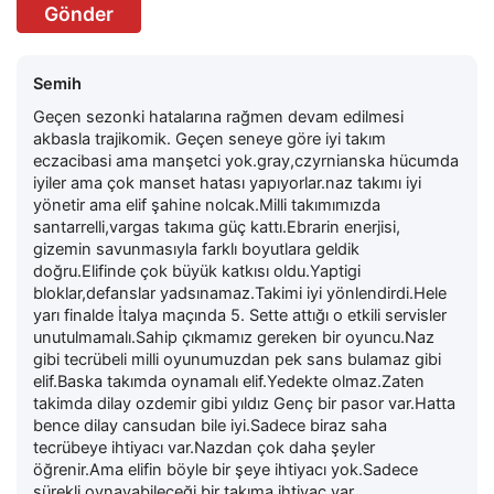
Gönder
Semih
Geçen sezonki hatalarına rağmen devam edilmesi
akbasla trajikomik. Geçen seneye göre iyi takım
eczacibasi ama manşetci yok.gray,czyrnianska hücumda
iyiler ama çok manset hatası yapıyorlar.naz takımı iyi
yönetir ama elif şahine nolcak.Milli takımımızda
santarrelli,vargas takıma güç kattı.Ebrarin enerjisi,
gizemin savunmasıyla farklı boyutlara geldik
doğru.Elifinde çok büyük katkısı oldu.Yaptigi
bloklar,defanslar yadsınamaz.Takimi iyi yönlendirdi.Hele
yarı finalde İtalya maçında 5. Sette attığı o etkili servisler
unutulmamalı.Sahip çıkmamız gereken bir oyuncu.Naz
gibi tecrübeli milli oyunumuzdan pek sans bulamaz gibi
elif.Baska takımda oynamalı elif.Yedekte olmaz.Zaten
takimda dilay ozdemir gibi yıldız Genç bir pasor var.Hatta
bence dilay cansudan bile iyi.Sadece biraz saha
tecrübeye ihtiyacı var.Nazdan çok daha şeyler
öğrenir.Ama elifin böyle bir şeye ihtiyacı yok.Sadece
sürekli oynayabileceği bir takıma ihtiyaç var.