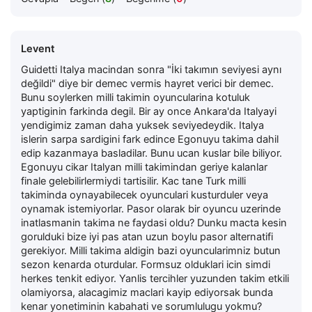
Levent
Guidetti Italya macindan sonra "İki takımın seviyesi aynı
değildi" diye bir demec vermis hayret verici bir demec.
Bunu soylerken milli takimin oyuncularina kotuluk
yaptiginin farkinda degil. Bir ay once Ankara'da Italyayi
yendigimiz zaman daha yuksek seviyedeydik. Italya
islerin sarpa sardigini fark edince Egonuyu takima dahil
edip kazanmaya basladilar. Bunu ucan kuslar bile biliyor.
Egonuyu cikar Italyan milli takimindan geriye kalanlar
finale gelebilirlermiydi tartisilir. Kac tane Turk milli
takiminda oynayabilecek oyunculari kusturduler veya
oynamak istemiyorlar. Pasor olarak bir oyuncu uzerinde
inatlasmanin takima ne faydasi oldu? Dunku macta kesin
gorulduki bize iyi pas atan uzun boylu pasor alternatifi
gerekiyor. Milli takima aldigin bazi oyuncularimniz butun
sezon kenarda oturdular. Formsuz olduklari icin simdi
herkes tenkit ediyor. Yanlis tercihler yuzunden takim etkili
olamiyorsa, alacagimiz maclari kayip ediyorsak bunda
kenar yonetiminin kabahati ve sorumlulugu yokmu?