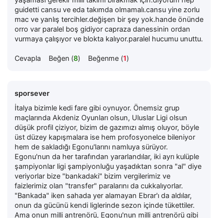
guidetti cansu ve eda takımda olmamalı.cansu yine zorlu
mac ve yanlış tercihler.değişen bir şey yok.hande önünde
orro var paralel boş gidiyor capraza danessinin ordan
vurmaya çalışıyor ve blokta kalıyor.paralel hucumu unuttu.
Cevapla
Beğen (
8
)
Beğenme (
1
)
sporsever
İtalya bizimle kedi fare gibi oynuyor. Önemsiz grup
maçlarında Akdeniz Oyunları olsun, Uluslar Ligi olsun
düşük profil çiziyor, bizim de gazımızı almış oluyor, böyle
üst düzey kapışmalara ise hem profosyonelce bileniyor
hem de sakladığı Egonu'larını namluya sürüyor.
Egonu'nun da her tarafından yararlandılar, iki ayrı kulüple
şampiyonlar ligi şampiyonluğu yaşadıktan sonra "al" diye
veriyorlar bize "bankadaki" bizim vergilerimiz ve
faizlerimiz olan "transfer" paralarını da cukkalıyorlar.
"Bankada" iken sahada yer alamayan Ebrar'ı da aldılar,
onun da gücünü kendi liglerinde sezon içinde tükettiler.
Ama onun milli antrenörü, Egonu'nun milli antrenörü gibi