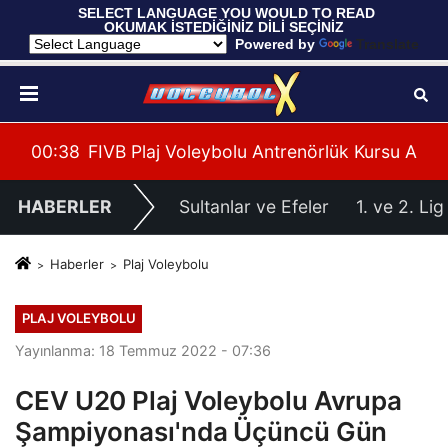
 SELECT LANGUAGE YOU WOULD TO READ 
OKUMAK İSTEDİĞİNİZ DİLİ SEÇİNİZ
  Powered by 
Translate
leri Hazırlıklarına Başladı
su Alanya’da Başladı
00:39
U20 Erkek Millî Takımımız, 2027 CEV U20 Er
HABERLER
Sultanlar ve Efeler
1. ve 2. Lig
Haberler
Plaj Voleybolu
PLAJ VOLEYBOLU
Yayınlanma: 18 Temmuz 2022 - 07:36
CEV U20 Plaj Voleybolu Avrupa
Şampiyonası'nda Üçüncü Gün