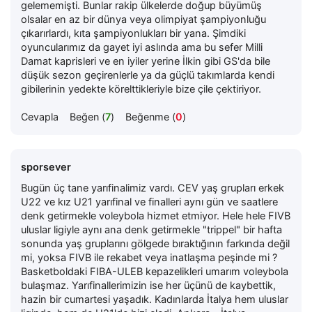
gelememişti. Bunlar rakip ülkelerde doğup büyümüş
olsalar en az bir dünya veya olimpiyat şampiyonluğu
çıkarırlardı, kıta şampiyonlukları bir yana. Şimdiki
oyuncularımız da gayet iyi aslında ama bu sefer Milli
Damat kaprisleri ve en iyiler yerine İlkin gibi GS'da bile
düşük sezon geçirenlerle ya da güçlü takımlarda kendi
gibilerinin yedekte körelttikleriyle bize çile çektiriyor.
Cevapla
Beğen (
7
)
Beğenme (
0
)
sporsever
Bugün üç tane yarıfinalimiz vardı. CEV yaş grupları erkek
U22 ve kız U21 yarıfinal ve finalleri aynı gün ve saatlere
denk getirmekle voleybola hizmet etmiyor. Hele hele FIVB
uluslar ligiyle aynı ana denk getirmekle "trippel" bir hafta
sonunda yaş gruplarını gölgede bıraktığının farkında değil
mi, yoksa FIVB ile rekabet veya inatlaşma peşinde mi ?
Basketboldaki FIBA-ULEB kepazelikleri umarım voleybola
bulaşmaz. Yarıfinallerimizin ise her üçünü de kaybettik,
hazin bir cumartesi yaşadık. Kadınlarda İtalya hem uluslar