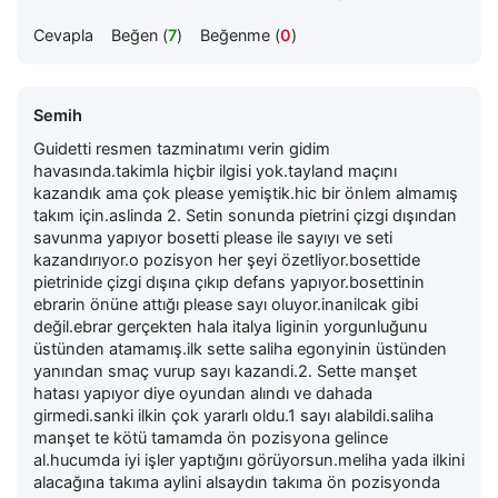
Cevapla
Beğen (
7
)
Beğenme (
0
)
Semih
Guidetti resmen tazminatımı verin gidim
havasında.takimla hiçbir ilgisi yok.tayland maçını
kazandık ama çok please yemiştik.hic bir önlem almamış
takım için.aslinda 2. Setin sonunda pietrini çizgi dışından
savunma yapıyor bosetti please ile sayıyı ve seti
kazandırıyor.o pozisyon her şeyi özetliyor.bosettide
pietrinide çizgi dışına çıkıp defans yapıyor.bosettinin
ebrarin önüne attığı please sayı oluyor.inanilcak gibi
değil.ebrar gerçekten hala italya liginin yorgunluğunu
üstünden atamamış.ilk sette saliha egonyinin üstünden
yanından smaç vurup sayı kazandi.2. Sette manşet
hatası yapıyor diye oyundan alındı ve dahada
girmedi.sanki ilkin çok yararlı oldu.1 sayı alabildi.saliha
manşet te kötü tamamda ön pozisyona gelince
al.hucumda iyi işler yaptığını görüyorsun.meliha yada ilkini
alacağına takıma aylini alsaydın takıma ön pozisyonda