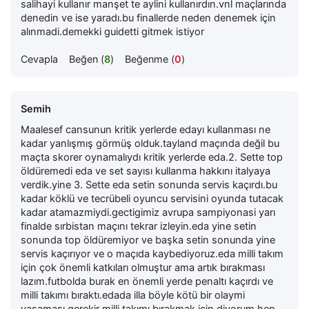
salihayi kullanır manşet te aylini kullanırdın.vnl maçlarında
denedin ve ise yaradı.bu finallerde neden denemek için
alınmadi.demekki guidetti gitmek istiyor
Cevapla
Beğen (
8
)
Beğenme (
0
)
Semih
Maalesef cansunun kritik yerlerde edayı kullanması ne
kadar yanlışmış görmüş olduk.tayland maçında değil bu
maçta skorer oynamalıydı kritik yerlerde eda.2. Sette top
öldüremedi eda ve set sayısı kullanma hakkını italyaya
verdik.yine 3. Sette eda setin sonunda servis kaçırdı.bu
kadar köklü ve tecrübeli oyuncu servisini oyunda tutacak
kadar atamazmiydi.gectigimiz avrupa sampiyonasi yarı
finalde sırbistan maçını tekrar izleyin.eda yine setin
sonunda top öldüremiyor ve başka setin sonunda yine
servis kaçırıyor ve o maçıda kaybediyoruz.eda milli takım
için çok önemli katkıları olmuştur ama artık bırakması
lazım.futbolda burak en önemli yerde penaltı kaçırdı ve
milli takımı bıraktı.edada illa böyle kötü bir olaymi
yaşaması gerekir milli takımı bırakmak için.diyorum hep