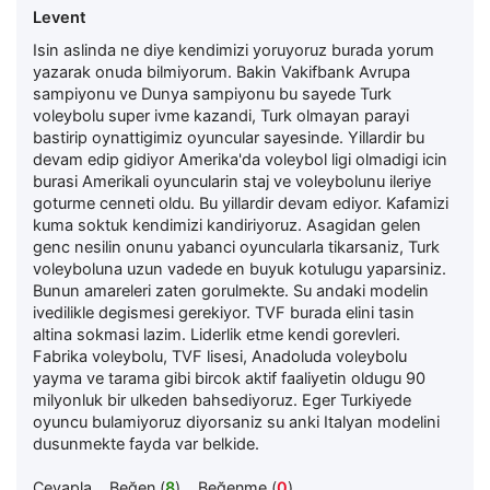
Levent
Isin aslinda ne diye kendimizi yoruyoruz burada yorum
yazarak onuda bilmiyorum. Bakin Vakifbank Avrupa
sampiyonu ve Dunya sampiyonu bu sayede Turk
voleybolu super ivme kazandi, Turk olmayan parayi
bastirip oynattigimiz oyuncular sayesinde. Yillardir bu
devam edip gidiyor Amerika'da voleybol ligi olmadigi icin
burasi Amerikali oyuncularin staj ve voleybolunu ileriye
goturme cenneti oldu. Bu yillardir devam ediyor. Kafamizi
kuma soktuk kendimizi kandiriyoruz. Asagidan gelen
genc nesilin onunu yabanci oyuncularla tikarsaniz, Turk
voleyboluna uzun vadede en buyuk kotulugu yaparsiniz.
Bunun amareleri zaten gorulmekte. Su andaki modelin
ivedilikle degismesi gerekiyor. TVF burada elini tasin
altina sokmasi lazim. Liderlik etme kendi gorevleri.
Fabrika voleybolu, TVF lisesi, Anadoluda voleybolu
yayma ve tarama gibi bircok aktif faaliyetin oldugu 90
milyonluk bir ulkeden bahsediyoruz. Eger Turkiyede
oyuncu bulamiyoruz diyorsaniz su anki Italyan modelini
dusunmekte fayda var belkide.
Cevapla
Beğen (
8
)
Beğenme (
0
)