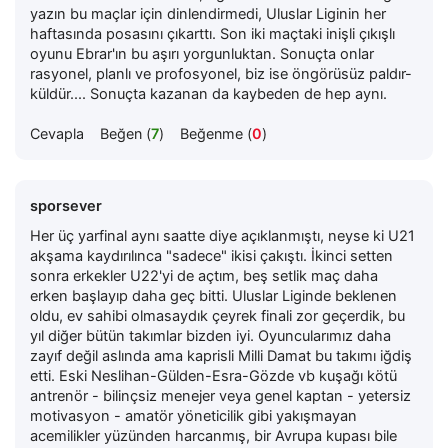
yazın bu maçlar için dinlendirmedi, Uluslar Liginin her
haftasında posasını çıkarttı. Son iki maçtaki inişli çıkışlı
oyunu Ebrar'ın bu aşırı yorgunluktan. Sonuçta onlar
rasyonel, planlı ve profosyonel, biz ise öngörüsüz paldır-
küldür.... Sonuçta kazanan da kaybeden de hep aynı.
Cevapla
Beğen (
7
)
Beğenme (
0
)
sporsever
Her üç yarfinal aynı saatte diye açıklanmıştı, neyse ki U21
akşama kaydırılınca "sadece" ikisi çakıştı. İkinci setten
sonra erkekler U22'yi de açtım, beş setlik maç daha
erken başlayıp daha geç bitti. Uluslar Liginde beklenen
oldu, ev sahibi olmasaydık çeyrek finali zor geçerdik, bu
yıl diğer bütün takımlar bizden iyi. Oyuncularımız daha
zayıf değil aslında ama kaprisli Milli Damat bu takımı iğdiş
etti. Eski Neslihan-Gülden-Esra-Gözde vb kuşağı kötü
antrenör - bilinçsiz menejer veya genel kaptan - yetersiz
motivasyon - amatör yöneticilik gibi yakışmayan
acemilikler yüzünden harcanmış, bir Avrupa kupası bile