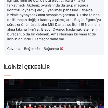
liginde, hem de U21'de bizi eledi. Ankara - İtalya
farketmedi. Akdeniz oyunlarında da grup maçında
kontrollü oynamışlardı, - yenilmek pahasına - finalde
bizimle oynayacaklarını hesaplamışcasına. Uluslar liginde
de ilk maçta değişik kadroyla çıkmışlardı. Bugün Egonu'yu
sürdüler önümüze, bizim Milli Damat ise İlkin'i !!! Neriman'ı
alma takıma İlkin'i al. Bravo. Oyuncu haşlamak istemem
buradan, o da bir yetenek. Ama Neriman bir yana ligde
İlkin'in önünde 10 smaçör daha var.
Cevapla
Beğen (
6
)
Beğenme (
0
)
İLGINIZI ÇEKEBILIR