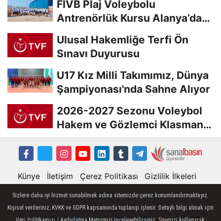
FIVB Plaj Voleybolu
Antrenörlük Kursu Alanya’da
Başladı
Ulusal Hakemliğe Terfi Ön
Sınavı Duyurusu
U17 Kız Milli Takımımız, Dünya
Şampiyonası'nda Sahne Alıyor
2026-2027 Sezonu Voleybol
Hakem ve Gözlemci Klasman
Sınavı “İlk...
Künye
İletişim
Çerez Politikası
Gizlilik İlkeleri
Sizlere daha iyi hizmet sunabilmek adına sitemizde çerez konumlandırmaktayız.
Kişisel verileriniz, KVKK ve GDPR kapsamında toplanıp işlenir. Detaylı bilgi almak için
Veri Politikamızı / Aydınlatma Metnimizi inceleyebilirsiniz. Sitemizi kullanarak,