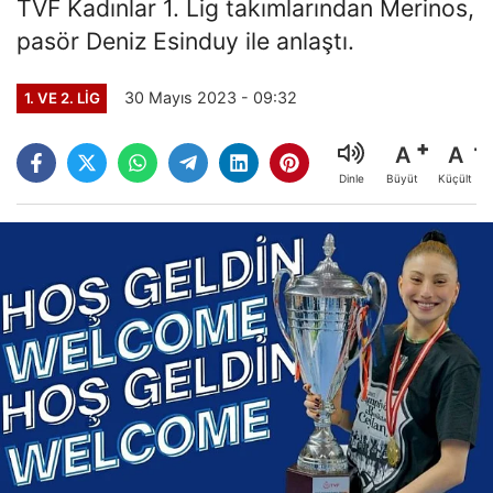
TVF Kadınlar 1. Lig takımlarından Merinos,
pasör Deniz Esinduy ile anlaştı.
30 Mayıs 2023 - 09:32
1. VE 2. LIG
A
A
Büyüt
Küçült
Dinle