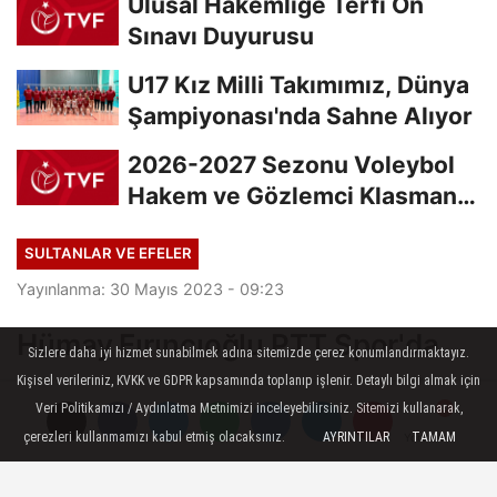
Ulusal Hakemliğe Terfi Ön
Sınavı Duyurusu
U17 Kız Milli Takımımız, Dünya
Şampiyonası'nda Sahne Alıyor
2026-2027 Sezonu Voleybol
Hakem ve Gözlemci Klasman
Sınavı “İlk...
SULTANLAR VE EFELER
Yayınlanma: 30 Mayıs 2023 - 09:23
Hümay Fırıncıoğlu PTT Spor'da
Sizlere daha iyi hizmet sunabilmek adına sitemizde çerez konumlandırmaktayız.
Kişisel verileriniz, KVKK ve GDPR kapsamında toplanıp işlenir. Detaylı bilgi almak için
Misli.com Sultanlar Ligi takımlarından PTT
Veri Politikamızı / Aydınlatma Metnimizi inceleyebilirsiniz. Sitemizi kullanarak,
Spor, son olarak Nilüfer Belediyespor’da
çerezleri kullanmamızı kabul etmiş olacaksınız.
AYRINTILAR
TAMAM
Yorumlar
Yorumlar
forma giyen smaçör Hümay Fırıncıoğlu’nu