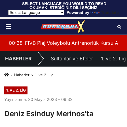
 SELECT LANGUAGE YOU WOULD TO READ 
OKUMAK İSTEDİĞİNİZ DİLİ SEÇİNİZ
  Powered by 
Translate
 U20 Erkekler Avrupa Şampiyonası İlk Tur Elemeleri Ha
00:38
FIVB Plaj Voleybolu Antrenörlük Kursu Alany
00:
HABERLER
Sultanlar ve Efeler
1. ve 2. Lig
Haberler
1. ve 2. Lig
1. VE 2. LIG
Yayınlanma: 30 Mayıs 2023 - 09:32
Deniz Esinduy Merinos'ta