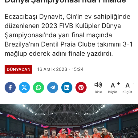
Eczacıbaşı Dynavit, Çin’in ev sahipliğinde
düzenlenen 2023 FIVB Kulüpler Dünya
Şampiyonası’nda yarı final maçında
Brezilya’nın Dentil Praia Clube takımını 3-1
mağlup ederek adını finale yazdırdı.
16 Aralık 2023 - 15:24
DÜNYADAN
A
A
Büyüt
Küçült
Dinle