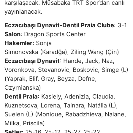
karşılaşacak. Müsabaka TRT Spor’dan canlı
yayınlanacak.
Eczacıbaşı Dynavit-Dentil Praia Clube
: 3-1
Salon
: Dragon Sports Center
Hakemler:
Sonja
Simonovska (Karadğa), Ziling Wang (Çin)
Eczacıbaşı Dynavit
: Hande, Jack, Naz,
Voronkova, Stevanovic, Boskovic, Simge (L)
(Yaprak, Elif, Gray, Beyza, Defne,
Czyrnianska)
Dentil Praia
: Kasiely, Adenizia, Claudia,
Kuznetsova, Lorena, Tainara, Natália (L),
Suelen (L) (Monique, Rabadzhieva, Naiane,
Milka, Priscila)
Setler:
25-16, 25-12, 25-27, 25-22