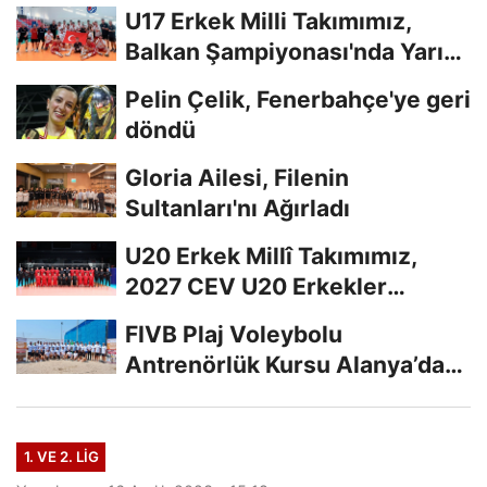
U17 Erkek Milli Takımımız,
Balkan Şampiyonası'nda Yarı
Finalde
Pelin Çelik, Fenerbahçe'ye geri
döndü
Gloria Ailesi, Filenin
Sultanları'nı Ağırladı
U20 Erkek Millî Takımımız,
2027 CEV U20 Erkekler
Avrupa Şampiyonası...
FIVB Plaj Voleybolu
Antrenörlük Kursu Alanya’da
Başladı
1. VE 2. LIG