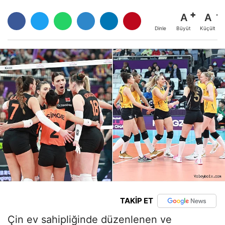
A
A
Büyüt
Küçült
Dinle
TAKİP ET
Çin ev sahipliğinde düzenlenen ve