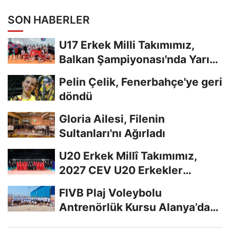
SON HABERLER
U17 Erkek Milli Takımımız,
Balkan Şampiyonası'nda Yarı
Finalde
Pelin Çelik, Fenerbahçe'ye geri
döndü
Gloria Ailesi, Filenin
Sultanları'nı Ağırladı
U20 Erkek Millî Takımımız,
2027 CEV U20 Erkekler
Avrupa Şampiyonası...
FIVB Plaj Voleybolu
Antrenörlük Kursu Alanya’da
Başladı