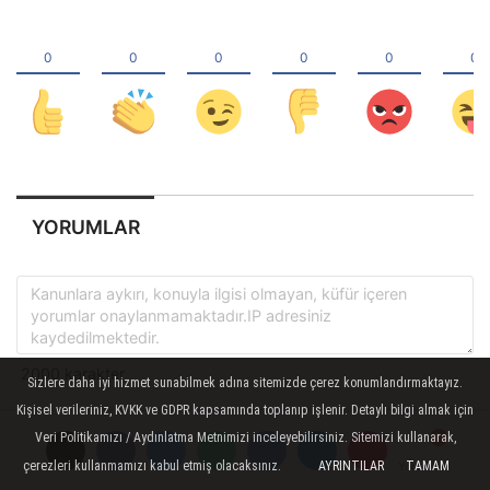
YORUMLAR
Sizlere daha iyi hizmet sunabilmek adına sitemizde çerez konumlandırmaktayız.
Kişisel verileriniz, KVKK ve GDPR kapsamında toplanıp işlenir. Detaylı bilgi almak için
Veri Politikamızı / Aydınlatma Metnimizi inceleyebilirsiniz. Sitemizi kullanarak,
çerezleri kullanmamızı kabul etmiş olacaksınız.
AYRINTILAR
TAMAM
Yorumlar
Yorumlar
Yorumlar
Yorumlar