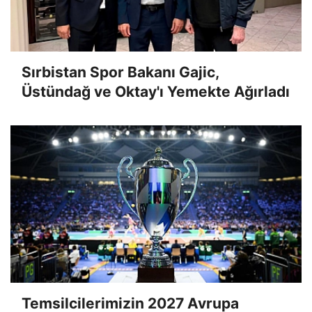
Sırbistan Spor Bakanı Gajic,
Üstündağ ve Oktay'ı Yemekte Ağırladı
Temsilcilerimizin 2027 Avrupa