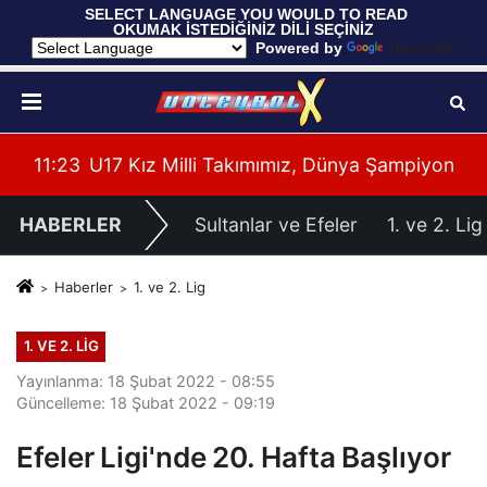
 SELECT LANGUAGE YOU WOULD TO READ 
OKUMAK İSTEDİĞİNİZ DİLİ SEÇİNİZ
  Powered by 
Translate
yonası'na Galibiyetle Başladı
11:21
2026 Akdeniz Oyunları'ndaki Rakiplerimiz Bel
11:
HABERLER
Sultanlar ve Efeler
1. ve 2. Lig
Haberler
1. ve 2. Lig
1. VE 2. LIG
Yayınlanma: 18 Şubat 2022 - 08:55
Güncelleme: 18 Şubat 2022 - 09:19
Efeler Ligi'nde 20. Hafta Başlıyor