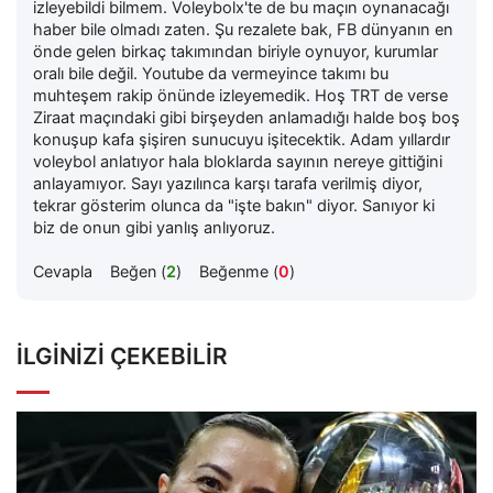
izleyebildi bilmem. Voleybolx'te de bu maçın oynanacağı
haber bile olmadı zaten. Şu rezalete bak, FB dünyanın en
önde gelen birkaç takımından biriyle oynuyor, kurumlar
oralı bile değil. Youtube da vermeyince takımı bu
muhteşem rakip önünde izleyemedik. Hoş TRT de verse
Ziraat maçındaki gibi birşeyden anlamadığı halde boş boş
konuşup kafa şişiren sunucuyu işitecektik. Adam yıllardır
voleybol anlatıyor hala bloklarda sayının nereye gittiğini
anlayamıyor. Sayı yazılınca karşı tarafa verilmiş diyor,
tekrar gösterim olunca da "işte bakın" diyor. Sanıyor ki
biz de onun gibi yanlış anlıyoruz.
Cevapla
Beğen (
2
)
Beğenme (
0
)
İLGINIZI ÇEKEBILIR