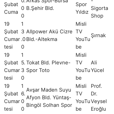
0.
Arkas Spor-Bursa
-
Şubat
Spor
0
B.Şehir Bld.
Sigorta
Cuma
Yıldız
0
Shop
19
1
Misli
Şubat
3
Allpower Akü Cizre
TV
Şırnak
Cumar
.0
Bld.-Altekma
YouTu
tesi
0
be
19
1
Misli
Şubat
5.
Tokat Bld. Plevne-
TV
Ali
Cumar
3
Spor Toto
YouTu
Yücel
tesi
0
be
19
1
Misli
Prof.
Avşar Maden Suyu
Şubat
6.
TV
Dr.
Afyon Bld. Yüntaş-
Cumar
0
YouTu
Veysel
Bingöl Solhan Spor
tesi
0
be
Eroğlu