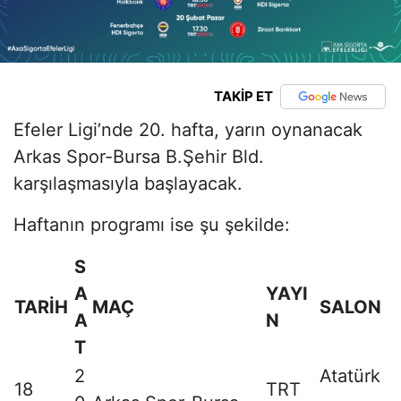
TAKİP ET
Efeler Ligi’nde 20. hafta, yarın oynanacak
Arkas Spor-Bursa B.Şehir Bld.
karşılaşmasıyla başlayacak.
Haftanın programı ise şu şekilde:
S
A
YAYI
TARİH
MAÇ
SALON
A
N
T
2
Atatürk
18
TRT