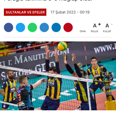
17 Şubat 2022 - 00:19
SULTANLAR VE EFELER
A
A
Büyüt
Küçült
Dinle