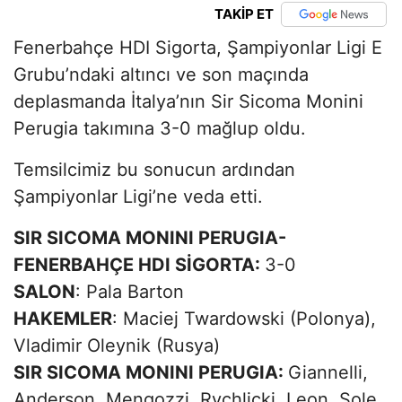
TAKİP ET
Fenerbahçe HDI Sigorta, Şampiyonlar Ligi E
Grubu’ndaki altıncı ve son maçında
deplasmanda İtalya’nın Sir Sicoma Monini
Perugia takımına 3-0 mağlup oldu.
Temsilcimiz bu sonucun ardından
Şampiyonlar Ligi’ne veda etti.
SIR SICOMA MONINI PERUGIA-
FENERBAHÇE HDI SİGORTA:
3-0
SALON
: Pala Barton
HAKEMLER
: Maciej Twardowski (Polonya),
Vladimir Oleynik (Rusya)
SIR SICOMA MONINI PERUGIA:
Giannelli,
Anderson, Mengozzi, Rychlicki, Leon, Sole,