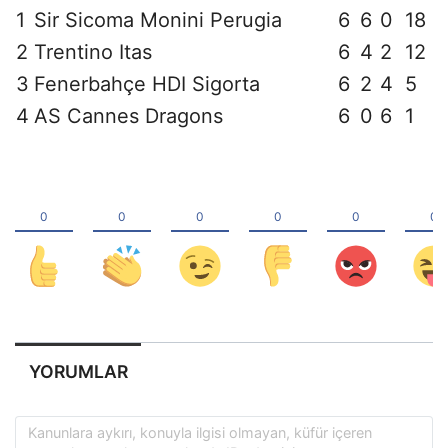
1
Sir Sicoma Monini Perugia
6
6
0
18
2
Trentino Itas
6
4
2
12
3
Fenerbahçe HDI Sigorta
6
2
4
5
4
AS Cannes Dragons
6
0
6
1
YORUMLAR