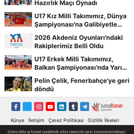
Hazırlık Maçı Oynadı
U17 Kız Milli Takımımız, Dünya
Şampiyonası'na Galibiyetle
Başladı...
2026 Akdeniz Oyunları'ndaki
Rakiplerimiz Belli Oldu
U17 Erkek Milli Takımımız,
Balkan Şampiyonası'nda Yarı
Finalde
Pelin Çelik, Fenerbahçe'ye geri
döndü
Künye
İletişim
Çerez Politikası
Gizlilik İlkeleri
Sizlere daha iyi hizmet sunabilmek adına sitemizde çerez konumlandırmaktayız.