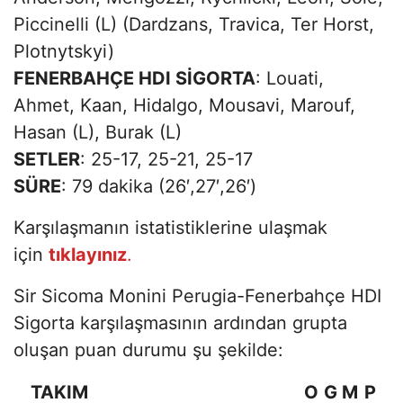
Piccinelli (L) (Dardzans, Travica, Ter Horst,
Plotnytskyi)
FENERBAHÇE HDI SİGORTA
: Louati,
Ahmet, Kaan, Hidalgo, Mousavi, Marouf,
Hasan (L), Burak (L)
SETLER
: 25-17, 25-21, 25-17
SÜRE
: 79 dakika (26′,27′,26′)
Karşılaşmanın istatistiklerine ulaşmak
için
tıklayınız
.
Sir Sicoma Monini Perugia-Fenerbahçe HDI
Sigorta karşılaşmasının ardından grupta
oluşan puan durumu şu şekilde:
TAKIM
O
G
M
P