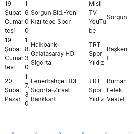
19
1
Misli
Şubat
6.
Sorgun Bld.-Yeni
TV
Sorgun
Cumar
0
Kızıltepe Spor
YouTu
tesi
0
be
19
1
Halkbank-
TRT
Şubat
8.
Başken
Galatasaray HDI
Spor
Cumar
3
t
Sigorta
Yıldız
tesi
0
1
20
Fenerbahçe HDI
TRT
Burhan
7.
Şubat
Sigorta-Ziraat
Spor
Felek
3
Pazar
Bankkart
Yıldız
Vestel
0