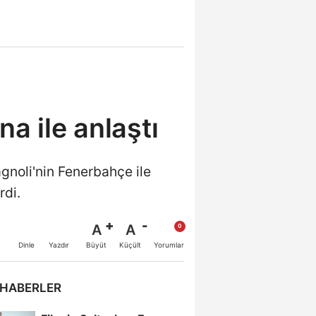
a ile anlaştı
gnoli'nin Fenerbahçe ile
rdi.
A
A
Büyüt
Küçült
Dinle
Yazdır
Yorumlar
 HABERLER