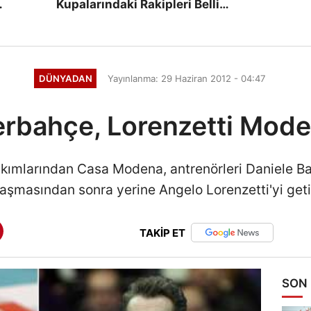
Kupalarındaki Rakipleri Belli
Oluyor
DÜNYADAN
Yayınlanma: 29 Haziran 2012 - 04:47
rbahçe, Lorenzetti Moden
 takımlarından Casa Modena, antrenörleri Daniele Ba
aşmasından sonra yerine Angelo Lorenzetti'yi geti
TAKİP ET
SON