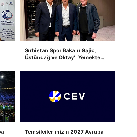
Sırbistan Spor Bakanı Gajic,
Üstündağ ve Oktay'ı Yemekte
Ağırladı
pa
Temsilcilerimizin 2027 Avrupa