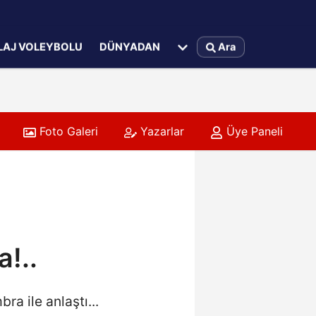
LAJ VOLEYBOLU
DÜNYADAN
Ara
Foto Galeri
Yazarlar
Üye Paneli
!..
a ile anlaştı...