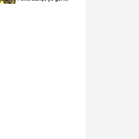
döndü