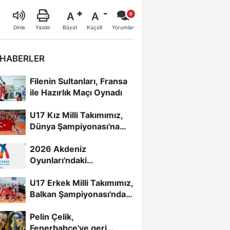
A
A
Büyüt
Küçült
Dinle
Yazdır
Yorumlar
 HABERLER
Filenin Sultanları, Fransa
ile Hazırlık Maçı Oynadı
U17 Kız Milli Takımımız,
Dünya Şampiyonası'na
Galibiyetle Başladı...
2026 Akdeniz
Oyunları'ndaki
Rakiplerimiz Belli Oldu
U17 Erkek Milli Takımımız,
Balkan Şampiyonası'nda
Yarı Finalde
Pelin Çelik,
Fenerbahçe'ye geri