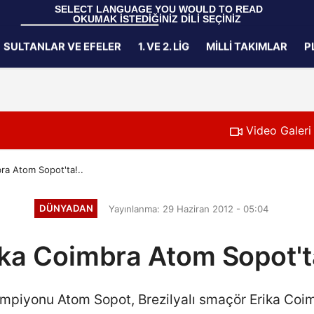
 SELECT LANGUAGE YOU WOULD TO READ 
OKUMAK İSTEDİĞİNİZ DİLİ SEÇİNİZ
  Powered by 
Translate
SULTANLAR VE EFELER
1. VE 2. LIG
MILLI TAKIMLAR
P
Gizlilik İlkeleri
Video Galeri
ra Atom Sopot'ta!..
DÜNYADAN
Yayınlanma: 29 Haziran 2012 - 05:04
ika Coimbra Atom Sopot'ta
piyonu Atom Sopot, Brezilyalı smaçör Erika Coimbr