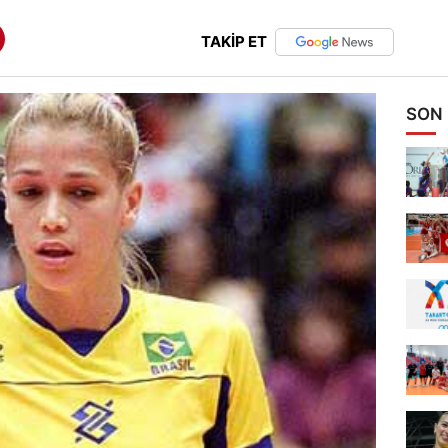
TAKİP ET
SON