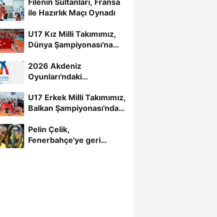
Filenin Sultanları, Fransa
ile Hazırlık Maçı Oynadı
U17 Kız Milli Takımımız,
Dünya Şampiyonası'na
Galibiyetle Başladı...
2026 Akdeniz
Oyunları'ndaki
Rakiplerimiz Belli Oldu
U17 Erkek Milli Takımımız,
Balkan Şampiyonası'nda
Yarı Finalde
Pelin Çelik,
Fenerbahçe'ye geri
döndü