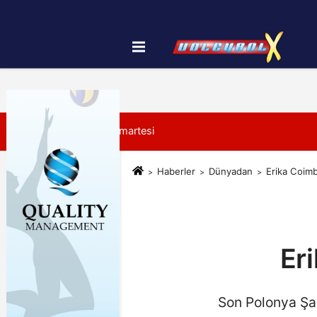
Künye
İletişim
Çerez Politikası
8 Ağustos 2026, Cumartesi
Haberler
Dünyadan
Erika Coimb
Er
Son Polonya Şam