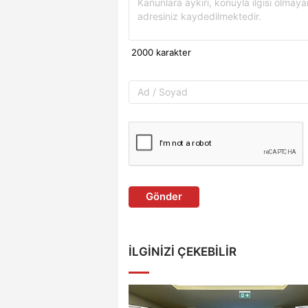
Gönder
İLGINIZI ÇEKEBILIR