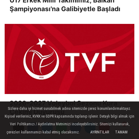
U17 Erkek Milli Takımımız, Balkan
Şampiyonası'na Galibiyetle Başladı
2026-2027 Voleybol Sezonu Kura
Sizlere daha iyi hizmet sunabilmek adına sitemizde çerez konumlandırmaktayız.
Çekimi Duyurusu
Kişisel verileriniz, KVKK ve GDPR kapsamında toplanıp işlenir. Detaylı bilgi almak için
Veri Politikamızı / Aydınlatma Metnimizi inceleyebilirsiniz. Sitemizi kullanarak,
çerezleri kullanmamızı kabul etmiş olacaksınız.
AYRINTILAR
TAMAM
Yorumlar
Yorumlar