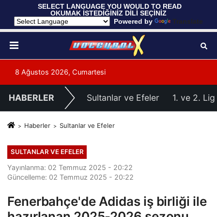
 SELECT LANGUAGE YOU WOULD TO READ 
OKUMAK İSTEDİĞİNİZ DİLİ SEÇİNİZ
  Powered by 
Translate
8 Ağustos 2026, Cumartesi
HABERLER
Sultanlar ve Efeler
1. ve 2. Lig
Haberler
Sultanlar ve Efeler
SULTANLAR VE EFELER
Yayınlanma: 02 Temmuz 2025 - 20:22
Güncelleme: 02 Temmuz 2025 - 20:22
Fenerbahçe'de Adidas iş birliği ile
hazırlanan 2025-2026 sezonu