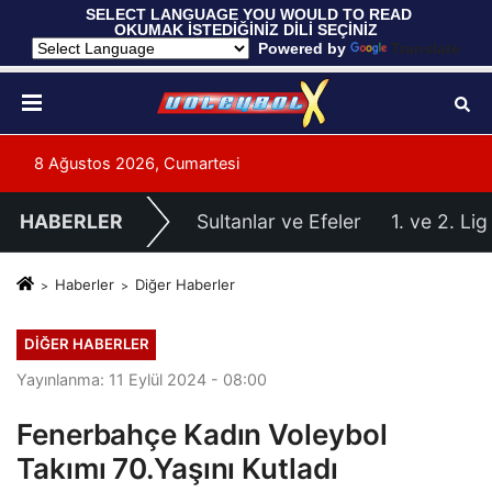
 SELECT LANGUAGE YOU WOULD TO READ 
OKUMAK İSTEDİĞİNİZ DİLİ SEÇİNİZ
  Powered by 
Translate
8 Ağustos 2026, Cumartesi
HABERLER
Sultanlar ve Efeler
1. ve 2. Lig
Haberler
Diğer Haberler
DIĞER HABERLER
Yayınlanma: 11 Eylül 2024 - 08:00
Fenerbahçe Kadın Voleybol
Takımı 70.Yaşını Kutladı