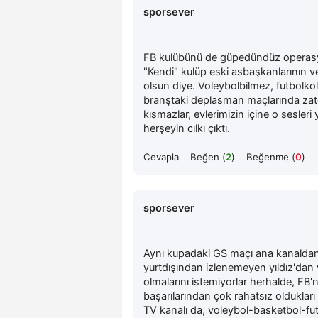
sporsever
FB kulübünü de güpedündüz operasyon
"Kendi" kulüp eski asbaşkanlarının 
olsun diye. Voleybolbilmez, futbolkoli
branştaki deplasman maçlarında zaten 
kısmazlar, evlerimizin içine o sesleri
herşeyin cılkı çıktı.
Cevapla
Beğen (
2
)
Beğenme (
0
)
sporsever
Aynı kupadaki GS maçı ana kanaldan
yurtdışından izlenemeyen yıldız'dan v
olmalarını istemiyorlar herhalde, FB
başarılarından çok rahatsız olduklar
TV kanalı da, voleybol-basketbol-fut