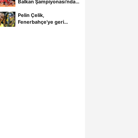
Balkan Şampiyonası'nda
Yarı Finalde
Pelin Çelik,
Fenerbahçe'ye geri
döndü