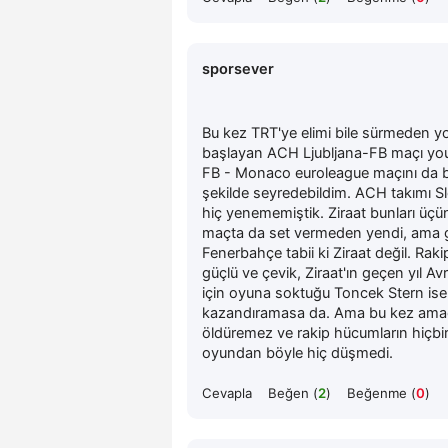
sporsever
Bu kez TRT'ye elimi bile sürmeden y
başlayan ACH Ljubljana-FB maçı you
FB - Monaco euroleague maçını da bu
şekilde seyredebildim. ACH takımı Slov
hiç yenememiştik. Ziraat bunları üçün
maçta da set vermeden yendi, ama gel 
Fenerbahçe tabii ki Ziraat değil. Raki
güçlü ve çevik, Ziraat'ın geçen yıl 
için oyuna soktuğu Toncek Stern ise 
kazandıramasa da. Ama bu kez amacına
öldüremez ve rakip hücumların hiçbiri
oyundan böyle hiç düşmedi.
Cevapla
Beğen (
2
)
Beğenme (
0
)