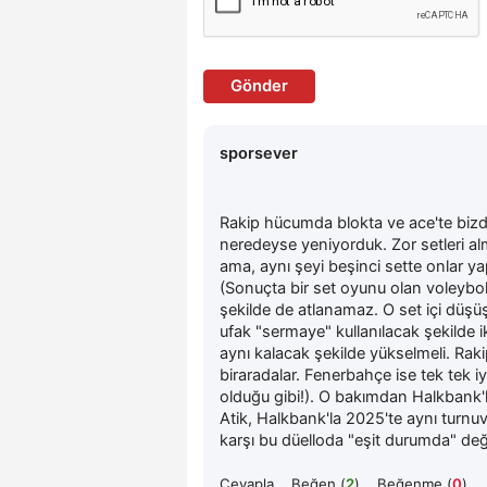
Gönder
sporsever
Rakip hücumda blokta ve ace'te bizden
neredeyse yeniyorduk. Zor setleri 
ama, aynı şeyi beşinci sette onlar y
(Sonuçta bir set oyunu olan voleybol
şekilde de atlanamaz. O set içi düşüş
ufak "sermaye" kullanılacak şekilde
aynı kalacak şekilde yükselmeli. Rakip
biraradalar. Fenerbahçe ise tek tek iy
olduğu gibi!). O bakımdan Halkbank'
Atik, Halkbank'la 2025'te aynı turn
karşı bu düelloda "eşit durumda" deği
Cevapla
Beğen (
2
)
Beğenme (
0
)