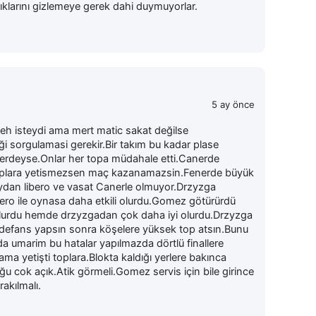
rdıklarını gizlemeye gerek dahi duymuyorlar.
5 ay önce
 eh isteydi ama mert matic sakat değilse
ği sorgulamasi gerekir.Bir takım bu kadar plase
 nerdeyse.Onlar her topa müdahale etti.Canerde
toplara yetismezsen maç kazanamazsin.Fenerde büyük
taydan libero ve vasat Canerle olmuyor.Drzyzga
libero ile oynasa daha etkili olurdu.Gomez götürürdü
e olurdu hemde drzyzgadan çok daha iyi olurdu.Drzyzga
p defans yapsın sonra köşelere yüksek top atsın.Bunu
da umarim bu hatalar yapılmazda dörtlü finallere
 ama yetişti toplara.Blokta kaldığı yerlere bakınca
u cok açık.Atik görmeli.Gomez servis için bile girince
akılmalı.