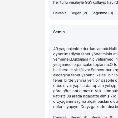
her türlü vesileyle GS'ı kollayıp kayı
Cevapla
Beğen (
2
)
Beğenme (
0
)
Semih
40 yaş pajenkte durdurulamadı.Halit
oynatilmadiysa fener yönetiminin ati
yememeli.Dublajlara hiç yetisilmedi
yetişemedi o pancake toplarına.O 
bir libero eksikliği var.Smacor buru
alacağına fener yabancı kaliteli bir 
feneri birde yanına yerli bir pasorl
önce diyet yapsın da toplara yetişi
göre göre inat etmesin Atik.İstanbul
katılırız.Bu arada ngapatte almış kilo
drzyzganin saçma alçak pasları olduğ
defans yapıyor.Drzyzga kadro dışı bır
Cevapla
Beğen (
4
)
Beğenme (
0
)