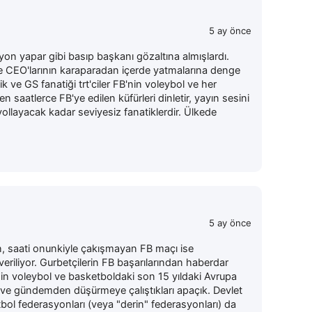
5 ay önce
 yapar gibi basıp başkanı gözaltına almışlardı.
ve CEO'larının karaparadan içerde yatmalarına denge
k ve GS fanatiği trt'ciler FB'nin voleybol ve her
saatlerce FB'ye edilen küfürleri dinletir, yayın sesini
 yollayacak kadar seviyesiz fanatiklerdir. Ülkede
5 ay önce
, saati onunkiyle çakışmayan FB maçı ise
eriliyor. Gurbetçilerin FB başarılarından haberdar
'nin voleybol ve basketboldaki son 15 yıldaki Avrupa
ı ve gündemden düşürmeye çalıştıkları apaçık. Devlet
bol federasyonları (veya "derin" federasyonları) da