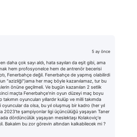
5 ay önce
 daha çok sayı aldı, hata sayıları da eşit gibi, ama
almak hem profosyonelce hem de antrenör becerisi
aptı, Fenerbahçe değil. Fenerbahçe de yapmış olabilirdi
un "azizliği")ama her maç böyle kazanılamaz, tur bu
lerin önüne geçilmeli. Ve bugün kazanılan 2 setlik
 ikinci maçta Fenerbahçe'nin oyun düzeyi maç boyu
 takımın oyuncuları yıllardır kulüp ve milli takımda
i oyuncular da olsa, bu yıl oluşmuş bir kadro (her yıl
la 2023'te şampiyonlar ligi üçüncülüğü yaşayan Taner
uvada dördüncülük yaşayan meslektaşı Kolakoviç'e
l. Bakalım bu zor görevin altından kalkabilecek mi ?