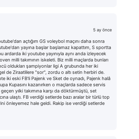
5 ay önce
outube'dan açtığım GS voleybol maçını daha sonra
tube'dan yayına başlar başlamaz kapattım, S sportta
 ardarda iki youtube yayınıyla aynı anda izleyecek
en milli takımının iskeleti. Biz milli maçlarda bunları
cü oldukları şampiyonlar ligi A grubunda her iki
de Ziraatlilere "sor", zordu o altı setin herbiri de.
pte iki eski FB'li Pajenk ve Sket de oynadı, Pajenk halâ
Avrupa Kupasını kazanırken o maçlarda sadece servis
geçen yılki takımına karşı da döktürmüştü, set
 ulaştı. FB verdiği setlerde bazı aralar bir türlü top
ni önleyemez hale geldi. Rakip ise verdiği setlerde