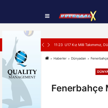
Künye
İletişim
Çerez Politikası
SON DAKİKA:
yonası'na Galibiyetle Başladı
11:21
2026 Akdeniz Oyunları'ndak
Haberler
Dünyadan
Fenerbahçe
DÜNY
Fenerbahçe M