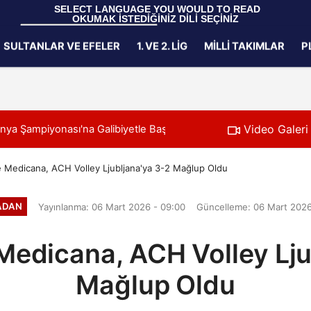
 SELECT LANGUAGE YOU WOULD TO READ 
OKUMAK İSTEDİĞİNİZ DİLİ SEÇİNİZ
  Powered by 
Translate
SULTANLAR VE EFELER
1. VE 2. LIG
MILLI TAKIMLAR
P
Gizlilik İlkeleri
Video Galeri
i Rakiplerimiz Belli Oldu
11:24
Filenin Sultanlar
 Medicana, ACH Volley Ljubljana'ya 3-2 Mağlup Oldu
ADAN
Yayınlanma: 06 Mart 2026 - 09:00
Güncelleme: 06 Mart 2026
edicana, ACH Volley Lju
Mağlup Oldu