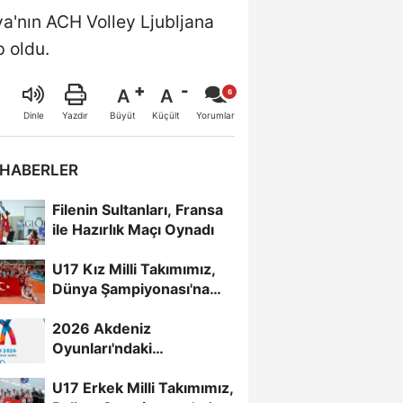
a'nın ACH Volley Ljubljana
 oldu.
A
A
Büyüt
Küçült
Dinle
Yazdır
Yorumlar
 HABERLER
Filenin Sultanları, Fransa
ile Hazırlık Maçı Oynadı
U17 Kız Milli Takımımız,
Dünya Şampiyonası'na
Galibiyetle Başladı...
2026 Akdeniz
Oyunları'ndaki
Rakiplerimiz Belli Oldu
U17 Erkek Milli Takımımız,