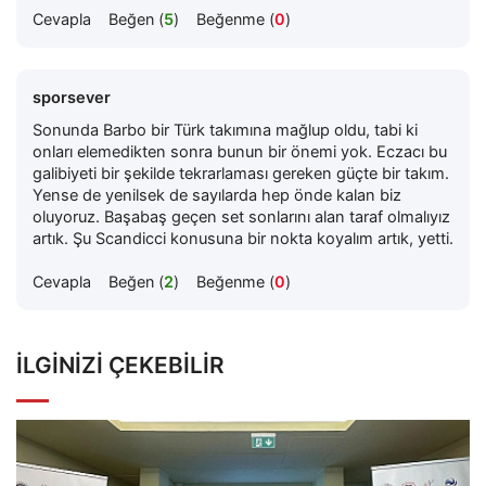
Cevapla
Beğen (
5
)
Beğenme (
0
)
sporsever
Sonunda Barbo bir Türk takımına mağlup oldu, tabi ki
onları elemedikten sonra bunun bir önemi yok. Eczacı bu
galibiyeti bir şekilde tekrarlaması gereken güçte bir takım.
Yense de yenilsek de sayılarda hep önde kalan biz
oluyoruz. Başabaş geçen set sonlarını alan taraf olmalıyız
artık. Şu Scandicci konusuna bir nokta koyalım artık, yetti.
Cevapla
Beğen (
2
)
Beğenme (
0
)
İLGINIZI ÇEKEBILIR