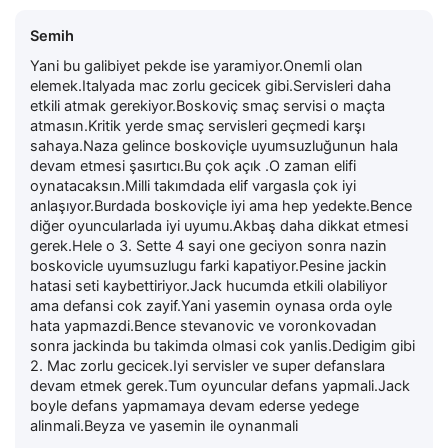
Semih
Yani bu galibiyet pekde ise yaramiyor.Onemli olan
elemek.Italyada mac zorlu gecicek gibi.Servisleri daha
etkili atmak gerekiyor.Boskoviç smaç servisi o maçta
atmasın.Kritik yerde smaç servisleri geçmedi karşı
sahaya.Naza gelince boskoviçle uyumsuzluğunun hala
devam etmesi şasırtıcı.Bu çok açık .O zaman elifi
oynatacaksın.Milli takımdada elif vargasla çok iyi
anlaşıyor.Burdada boskoviçle iyi ama hep yedekte.Bence
diğer oyuncularlada iyi uyumu.Akbaş daha dikkat etmesi
gerek.Hele o 3. Sette 4 sayi one geciyon sonra nazin
boskovicle uyumsuzlugu farki kapatiyor.Pesine jackin
hatasi seti kaybettiriyor.Jack hucumda etkili olabiliyor
ama defansi cok zayif.Yani yasemin oynasa orda oyle
hata yapmazdi.Bence stevanovic ve voronkovadan
sonra jackinda bu takimda olmasi cok yanlis.Dedigim gibi
2. Mac zorlu gecicek.Iyi servisler ve super defanslara
devam etmek gerek.Tum oyuncular defans yapmali.Jack
boyle defans yapmamaya devam ederse yedege
alinmali.Beyza ve yasemin ile oynanmali