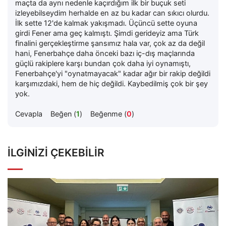
maçta da aynı nedenle kaçırdığım ilk bir buçuk seti
izleyebilseydim herhalde en az bu kadar can sıkıcı olurdu.
İlk sette 12'de kalmak yakışmadı. Üçüncü sette oyuna
girdi Fener ama geç kalmıştı. Şimdi gerideyiz ama Türk
finalini gerçekleştirme şansımız hala var, çok az da değil
hani, Fenerbahçe daha önceki bazı iç-dış maçlarında
güçlü rakiplere karşı bundan çok daha iyi oynamıştı,
Fenerbahçe'yi "oynatmayacak" kadar ağır bir rakip değildi
karşımızdaki, hem de hiç değildi. Kaybedilmiş çok bir şey
yok.
Cevapla
Beğen (
1
)
Beğenme (
0
)
İLGINIZI ÇEKEBILIR