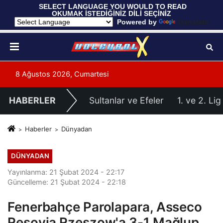
 SELECT LANGUAGE YOU WOULD TO READ 
OKUMAK İSTEDİĞİNİZ DİLİ SEÇİNİZ
  Powered by 
Translate
8 Ağustos 2026, Cumartesi
HABERLER
Sultanlar ve Efeler
1. ve 2. Lig
Haberler
Dünyadan
DÜNYADAN
Yayınlanma: 21 Şubat 2024 - 22:17
Güncelleme: 21 Şubat 2024 - 22:18
Fenerbahçe Parolapara, Asseco
Resovia Rzeszow'a 3-1 Mağlup