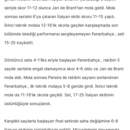
seriyle skor 11-12 olunca Jan de Brant’tan mola geldi. Mola
sonrası serisini 6’ya çıkaran İtalyan ekibi skoru 11-15 yaptı.
İkinci teknik molası 12-16’lık skorla geçilen karşılaşmada son
bölümde istediği performansı sergileyemeyen Fenerbahçe , seti
15-25 kaybetti.
Dördüncü sete 4-1’liks eriyle başlayan Fenerbahçe , rakibin 5
sayılık serisine engel olamayınca skor 4-6 oldu ve Jan de Brant
mola aldı. Mola sonrası Pereira ile rakibin sayısını sonlandıran
Fenerbahçe , ilk teknik molaya 5-8 geride girdi. İkinci teknik
mola da 11-16’lık skorla geçildi. Set, 17-25 İtalyan ekibinin
üstünlüğüyle sonuçlandı.
Karşılıklı sayılarla başlayan final setinde saha değişimine 6-8
İtalyan ekibinin üstünlüğüyle gidildi. Mücadelenin devamında