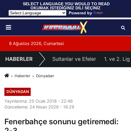
 SELECT LANGUAGE YOU WOULD TO READ 
OKUMAK İSTEDİĞİNİZ DİLİ SEÇİNİZ
  Powered by 
Translate
8 Ağustos 2026, Cumartesi
HABERLER
Sultanlar ve Efeler
1. ve 2. Lig
Haberler
Dünyadan
DÜNYADAN
Yayınlanma: 25 Ocak 2018 - 22:46
Güncelleme: 24 Nisan 2026 - 16:29
Fenerbahçe sonunu getiremedi:
2-3