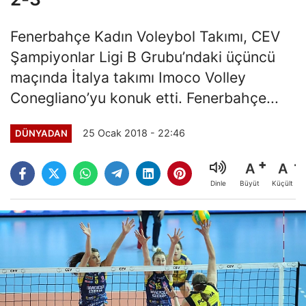
Fenerbahçe Kadın Voleybol Takımı, CEV
Şampiyonlar Ligi B Grubu’ndaki üçüncü
maçında İtalya takımı Imoco Volley
Conegliano’yu konuk etti. Fenerbahçe...
25 Ocak 2018 - 22:46
DÜNYADAN
A
A
Büyüt
Küçült
Dinle