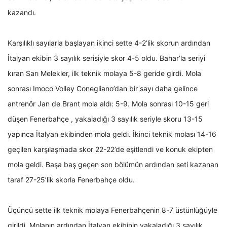
kazandı.
Karşılıklı sayılarla başlayan ikinci sette 4-2’lik skorun ardından
İtalyan ekibin 3 sayılık serisiyle skor 4-5 oldu. Bahar’la seriyi
kıran Sarı Melekler, ilk teknik molaya 5-8 geride girdi. Mola
sonrası Imoco Volley Conegliano’dan bir sayı daha gelince
antrenör Jan de Brant mola aldı: 5-9. Mola sonrası 10-15 geri
düşen Fenerbahçe , yakaladığı 3 sayılık seriyle skoru 13-15
yapınca İtalyan ekibinden mola geldi. İkinci teknik molası 14-16
geçilen karşılaşmada skor 22-22’de eşitlendi ve konuk ekipten
mola geldi. Başa baş geçen son bölümün ardından seti kazanan
taraf 27-25’lik skorla Fenerbahçe oldu.
Üçüncü sette ilk teknik molaya Fenerbahçenin 8-7 üstünlüğüyle
girildi. Molanın ardından İtalyan ekibinin yakaladığı 3 sayılık