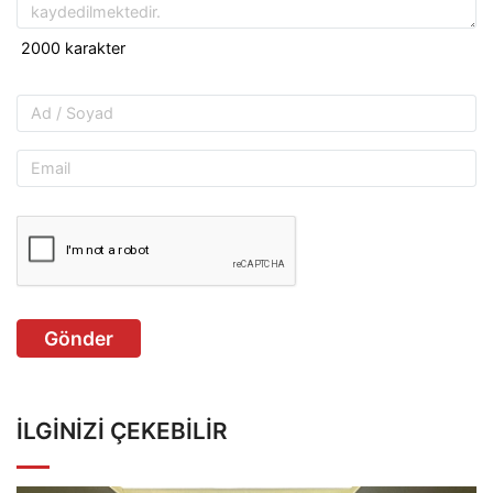
Gönder
İLGINIZI ÇEKEBILIR