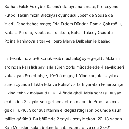
Burhan Felek Voleybol Salonu’nda oynanan maçı, Profesyonel
Futbol Takımımızın Brezilyalı oyuncusu Josef de Souza da
izledi. Fenerbahçe maça; Eda Erdem Dündar, Damla Çakıroğlu,
Natalia Pereira, Nootsara Tomkom, Bahar Toksoy Guidetti,
Polina Rahimova altısı ve libero Merve Dalbeler ile başladı.
İlk teknik mola 5-8 konuk ekibin üstünlüğüyle geçildi. Molanın
ardından karşılıklı sayılarla süren zorlu mücadelede 4 sayılık seri
yakalayan Fenerbahçe, 10-9 öne geçti. Yine karşılıklı sayılarla
süren oyunda blokta Eda ve Polina’yla fark yaratan Fenerbahçe
, ikinci teknik molaya da 16-14 önde girdi. Mola sonrası İtalyan
ekibinden 2 sayılık seri gelince antrenör Jan de Brant’tan mola
geldi: 16-16. Skor avantajının el değiştirdiği son bölümde uzun
ralliler görüldü. Bu bölümde 2 sayılık seriyle skoru 20-18 yapan
Sarı Melekler, kalan bölümde hata yapmadı ve seti 25-21