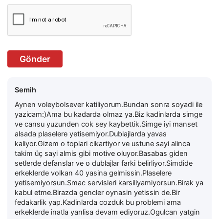
Gönder
Semih
Aynen voleybolsever katiliyorum.Bundan sonra soyadi ile
yazicam:)Ama bu kadarda olmaz ya.Biz kadinlarda simge
ve cansu yuzunden cok sey kaybettik.Simge iyi manset
alsada plaselere yetisemiyor.Dublajlarda yavas
kaliyor.Gizem o toplari cikartiyor ve ustune sayi alinca
takim üç sayi almis gibi motive oluyor.Basabas giden
setlerde defanslar ve o dublajlar farki belirliyor.Simdide
erkeklerde volkan 40 yasina gelmissin.Plaselere
yetisemiyorsun.Smac servisleri karsiliyamiyorsun.Birak ya
kabul etme.Birazda gencler oynasin yetissin de.Bir
fedakarlik yap.Kadinlarda cozduk bu problemi ama
erkeklerde inatla yanlisa devam ediyoruz.Ogulcan yatgin