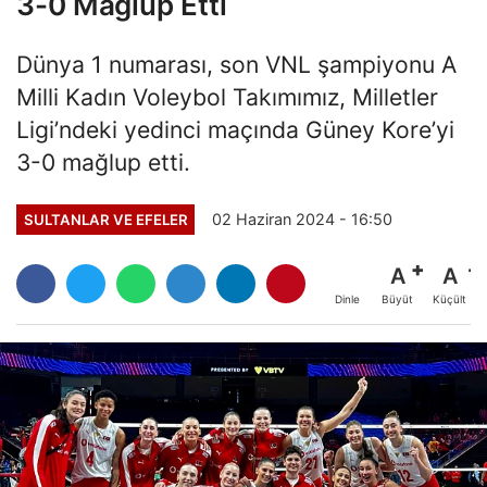
3-0 Mağlup Etti
Dünya 1 numarası, son VNL şampiyonu A
Milli Kadın Voleybol Takımımız, Milletler
Ligi’ndeki yedinci maçında Güney Kore’yi
3-0 mağlup etti.
02 Haziran 2024 - 16:50
SULTANLAR VE EFELER
A
A
Büyüt
Küçült
Dinle