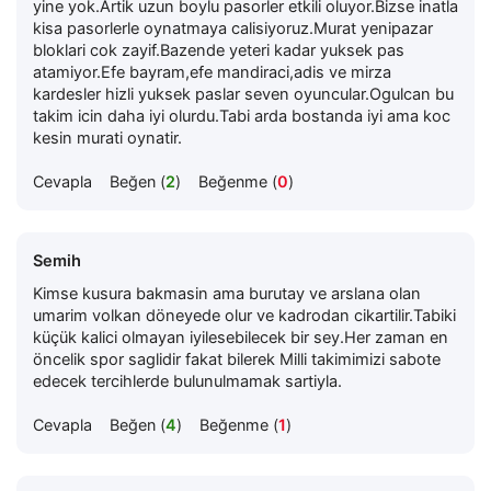
yine yok.Artik uzun boylu pasorler etkili oluyor.Bizse inatla
kisa pasorlerle oynatmaya calisiyoruz.Murat yenipazar
bloklari cok zayif.Bazende yeteri kadar yuksek pas
atamiyor.Efe bayram,efe mandiraci,adis ve mirza
kardesler hizli yuksek paslar seven oyuncular.Ogulcan bu
takim icin daha iyi olurdu.Tabi arda bostanda iyi ama koc
kesin murati oynatir.
Cevapla
Beğen (
2
)
Beğenme (
0
)
Semih
Kimse kusura bakmasin ama burutay ve arslana olan
umarim volkan döneyede olur ve kadrodan cikartilir.Tabiki
küçük kalici olmayan iyilesebilecek bir sey.Her zaman en
öncelik spor saglidir fakat bilerek Milli takimimizi sabote
edecek tercihlerde bulunulmamak sartiyla.
Cevapla
Beğen (
4
)
Beğenme (
1
)