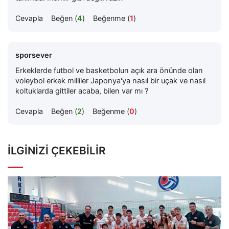
Cevapla
Beğen (
4
)
Beğenme (
1
)
sporsever
Erkeklerde futbol ve basketbolun açık ara önünde olan
voleybol erkek milliler Japonya'ya nasıl bir uçak ve nasıl
koltuklarda gittiler acaba, bilen var mı ?
Cevapla
Beğen (
2
)
Beğenme (
0
)
İLGINIZI ÇEKEBILIR