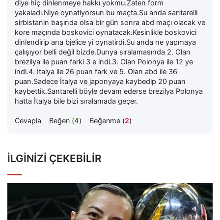
diye hiç dinlenmeye hakkı yokmu.Zaten form
yakaladı.Niye oynatiyorsun bu maçta.Su anda santarelli
sirbistanin başında olsa bir gün sonra abd maçı olacak ve
kore maçında boskovici oynatacak.Kesinlikle boskovici
dinlendirip ana bjelice yi oynatirdi.Su anda ne yapmaya
çalışıyor belli değil bizde.Dunya sıralamasında 2. Olan
brezilya ile puan farki 3 e indi.3. Olan Polonya ile 12 ye
indi.4. İtalya ile 26 puan fark ve 5. Olan abd ile 36
puan.Sadece İtalya ve japonyaya kaybedip 20 puan
kaybettik.Santarelli böyle devam ederse brezilya Polonya
hatta İtalya bile bizi sıralamada geçer.
Cevapla
Beğen (
4
)
Beğenme (
2
)
İLGINIZI ÇEKEBILIR