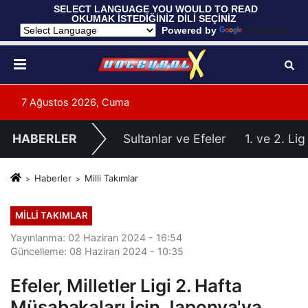
 SELECT LANGUAGE YOU WOULD TO READ 
OKUMAK İSTEDİĞİNİZ DİLİ SEÇİNİZ
  Powered by 
Translate
7 Ağustos 2026, Cuma
HABERLER
Sultanlar ve Efeler
1. ve 2. Lig
Haberler
Milli Takımlar
MILLI TAKIMLAR
Yayınlanma: 02 Haziran 2024 - 16:54
Güncelleme: 08 Haziran 2024 - 10:35
Efeler, Milletler Ligi 2. Hafta
Müsabakaları İçin Japonya'ya