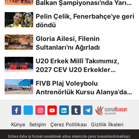
Balkan Şampiyonası'nda Yarı
Finalde
Pelin Çelik, Fenerbahçe'ye geri
döndü
Gloria Ailesi, Filenin
Sultanları'nı Ağırladı
U20 Erkek Millî Takımımız,
2027 CEV U20 Erkekler
Avrupa Şampiyonası...
FIVB Plaj Voleybolu
Antrenörlük Kursu Alanya’da
Başladı
Künye
İletişim
Çerez Politikası
Gizlilik İlkeleri
Sizlere daha iyi hizmet sunabilmek adına sitemizde çerez konumlandırmaktayız.