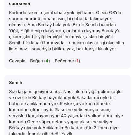
sporsever
Kadroda takımın şambabası yok, iyi haber. Gitsin GS'da
sporcu ömrünü tamamlasın, bi daha da takıma yük
olmasın. Ama Berkay hala yok. Bir de Semih buradan
Yiğit, Yiğit deyip duruyordu, onlar da duymuş Burutay'ı
çıkarmışlar bir yiğitler yiğidi bulmuşlar, aslan bir yiğit.
Semih bir dahaki turnuvada - umarım uluslar ligi olur, altın
lig olmaz - soyadıyla birlikte yaz, bak karışıklık oluyor.
Cevapla
Beğen (
4
)
Beğenme (
1
)
Semih
Siz dalgamı geçiyorsunuz. Nasıl olurda yiğit gülmezoğlu
ve özellikle Berkay bayraktar yok.Sakatlar mi öyle bir
haberde açıklamada yok.Keske şu volkan dönede
kadrodan çıkarılsaydı. Plaselere yetisemeyip smaç
servisleri karşılayamayan 40 yaşındaki volkan döne niye
kadroda.Genc süper defans yapıp plaselere yetişen
Berkay niye yok.Aciklansin.Bu kadar kötü 2 libero niye
takımda. İnanılır gibi değil.Yazik