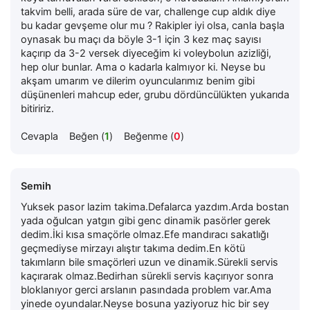
takvim belli, arada süre de var, challenge cup aldık diye
bu kadar gevşeme olur mu ? Rakipler iyi olsa, canla başla
oynasak bu maçı da böyle 3-1 için 3 kez maç sayısı
kaçırıp da 3-2 versek diyeceğim ki voleybolun azizliği,
hep olur bunlar. Ama o kadarla kalmıyor ki. Neyse bu
akşam umarım ve dilerim oyuncularımız benim gibi
düşünenleri mahcup eder, grubu dördüncülükten yukarıda
bitiririz.
Cevapla
Beğen (
1
)
Beğenme (
0
)
Semih
Yuksek pasor lazim takima.Defalarca yazdım.Arda bostan
yada oğulcan yatgın gibi genc dinamik pasörler gerek
dedim.İki kısa smaçörle olmaz.Efe mandıracı sakatlığı
geçmediyse mirzayı alıştır takıma dedim.En kötü
takımların bile smaçörleri uzun ve dinamik.Sürekli servis
kaçırarak olmaz.Bedirhan sürekli servis kaçırıyor sonra
bloklanıyor gerci arslanın pasındada problem var.Ama
yinede oyundalar.Neyse bosuna yaziyoruz hic bir sey