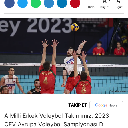
A
A
Büyüt
Küçült
Dinle
TAKİP ET
A Milli Erkek Voleybol Takımımız, 2023
CEV
Avrupa Voleybol Şampiyonası D