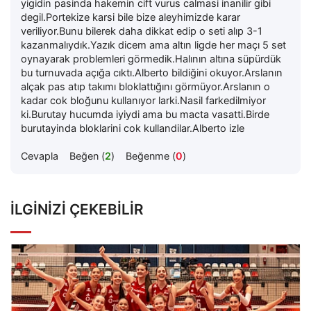
yigidin pasinda hakemin cift vurus calmasi inanilir gibi
degil.Portekize karsi bile bize aleyhimizde karar
veriliyor.Bunu bilerek daha dikkat edip o seti alıp 3-1
kazanmalıydık.Yazık dicem ama altın ligde her maçı 5 set
oynayarak problemleri görmedik.Halının altına süpürdük
bu turnuvada açığa cıktı.Alberto bildiğini okuyor.Arslanın
alçak pas atıp takımı bloklattığını görmüyor.Arslanın o
kadar cok bloğunu kullanıyor larki.Nasil farkedilmiyor
ki.Burutay hucumda iyiydi ama bu macta vasatti.Birde
burutayinda bloklarini cok kullandilar.Alberto izle
Cevapla
Beğen (
2
)
Beğenme (
0
)
İLGINIZI ÇEKEBILIR