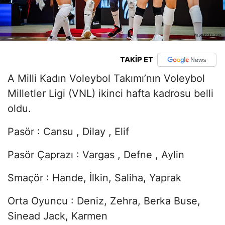
TAKİP ET
A Milli Kadın Voleybol Takımı’nın Voleybol
Milletler Ligi (VNL) ikinci hafta kadrosu belli
oldu.
Pasör : Cansu , Dilay , Elif
Pasör Çaprazı : Vargas , Defne , Aylin
Smaçör : Hande, İlkin, Saliha, Yaprak
Orta Oyuncu : Deniz, Zehra, Berka Buse,
Sinead Jack, Karmen