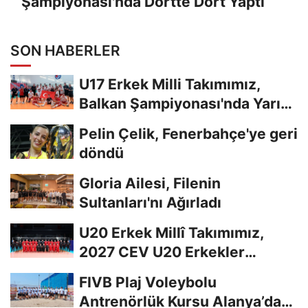
Şampiyonası'nda Dörtte Dört Yaptı
SON HABERLER
U17 Erkek Milli Takımımız,
Balkan Şampiyonası'nda Yarı
Finalde
Pelin Çelik, Fenerbahçe'ye geri
döndü
Gloria Ailesi, Filenin
Sultanları'nı Ağırladı
U20 Erkek Millî Takımımız,
2027 CEV U20 Erkekler
Avrupa Şampiyonası...
FIVB Plaj Voleybolu
Antrenörlük Kursu Alanya’da