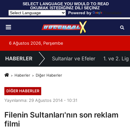
 SELECT LANGUAGE YOU WOULD TO READ 
OKUMAK İSTEDİĞİNİZ DİLİ SEÇİNİZ
  Powered by 
Translate
6 Ağustos 2026, Perşembe
HABERLER
Sultanlar ve Efeler
1. ve 2. Lig
Haberler
Diğer Haberler
DIĞER HABERLER
Yayınlanma: 29 Ağustos 2014 - 10:31
Filenin Sultanları'nın son reklam
filmi