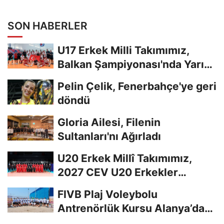
Yapıldı
SON HABERLER
U17 Erkek Milli Takımımız,
Balkan Şampiyonası'nda Yarı
Finalde
Pelin Çelik, Fenerbahçe'ye geri
döndü
Gloria Ailesi, Filenin
Sultanları'nı Ağırladı
U20 Erkek Millî Takımımız,
2027 CEV U20 Erkekler
Avrupa Şampiyonası...
FIVB Plaj Voleybolu
Antrenörlük Kursu Alanya’da
Başladı