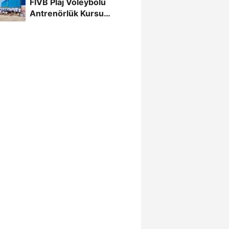
FIVB Plaj Voleybolu
Şampiyonası...
Antrenörlük Kursu
Alanya’da Başladı