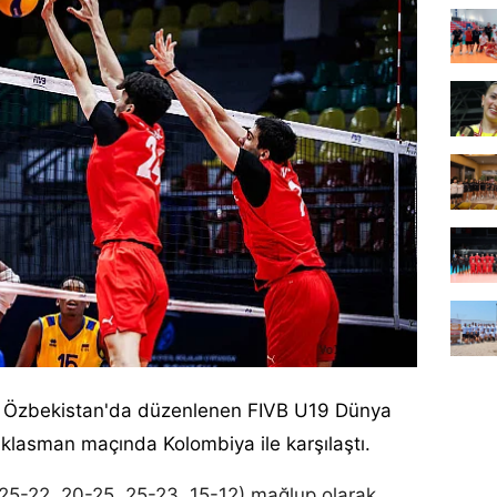
ız, Özbekistan'da düzenlenen FIVB U19 Dünya
klasman maçında Kolombiya ile karşılaştı.
, 25-22, 20-25, 25-23, 15-12) mağlup olarak