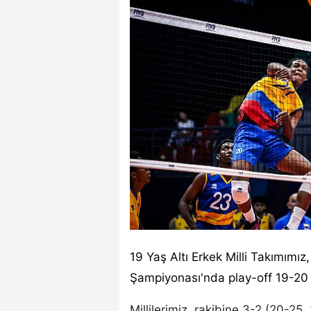
19 Yaş Altı Erkek Milli Takımım
Şampiyonası'nda play-off 19-20 
Millilerimiz, rakibine 3-2 (20-25