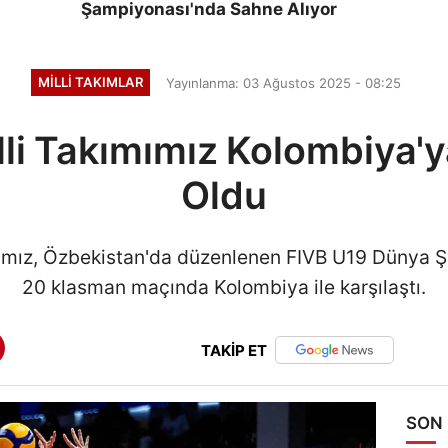
Şampiyonası'nda Sahne Alıyor
i
MILLI TAKIMLAR
Yayınlanma: 03 Ağustos 2025 - 08:25
lli Takımımız Kolombiya'
Oldu
ımımız, Özbekistan'da düzenlenen FIVB U19 Dünya 
20 klasman maçında Kolombiya ile karşılaştı.
TAKİP ET
SON