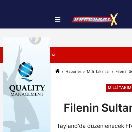
Künye
İletişim
Çerez Politikası
7 Ağustos 2026, Cuma
Haberler
Milli Takımlar
Filenin S
MILLI TAKI
Filenin Sulta
Tayland'da düzenlenecek FIV