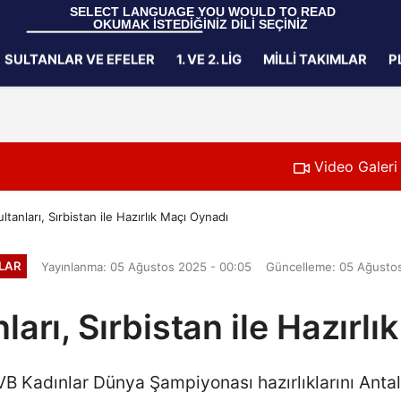
 SELECT LANGUAGE YOU WOULD TO READ 
OKUMAK İSTEDİĞİNİZ DİLİ SEÇİNİZ
  Powered by 
Translate
SULTANLAR VE EFELER
1. VE 2. LIG
MILLI TAKIMLAR
P
Gizlilik İlkeleri
Video Galeri
ultanları, Sırbistan ile Hazırlık Maçı Oynadı
MLAR
Yayınlanma: 05 Ağustos 2025 - 00:05
Güncelleme: 05 Ağustos
nları, Sırbistan ile Hazırl
B Kadınlar Dünya Şampiyonası hazırlıklarını Antal