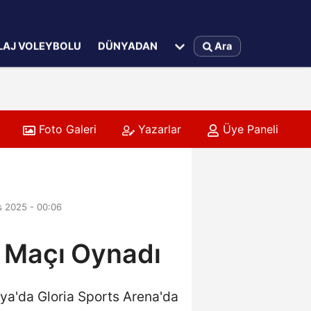
LAJ VOLEYBOLU
DÜNYADAN
Ara
Foto Galeri
Yazarlar
Üye Paneli
 2025 - 00:06
ık Maçı Oynadı
ya'da Gloria Sports Arena'da