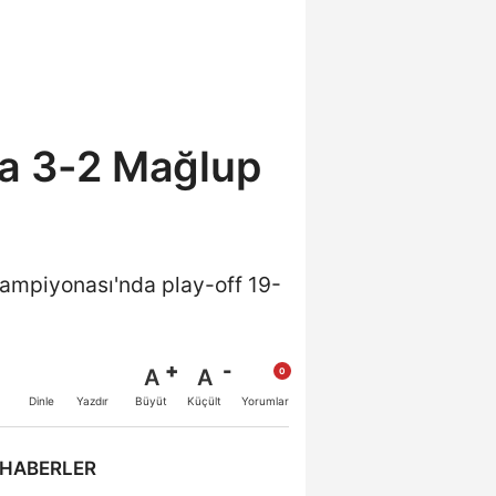
ya 3-2 Mağlup
Şampiyonası'nda play-off 19-
A
A
Büyüt
Küçült
Dinle
Yazdır
Yorumlar
 HABERLER