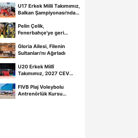
U17 Erkek Milli Takımımız,
Balkan Şampiyonası'nda
Yarı Finalde
Pelin Çelik,
Fenerbahçe'ye geri
döndü
Gloria Ailesi, Filenin
Sultanları'nı Ağırladı
U20 Erkek Millî
Takımımız, 2027 CEV
U20 Erkekler Avrupa
FIVB Plaj Voleybolu
Şampiyonası...
Antrenörlük Kursu
Alanya’da Başladı