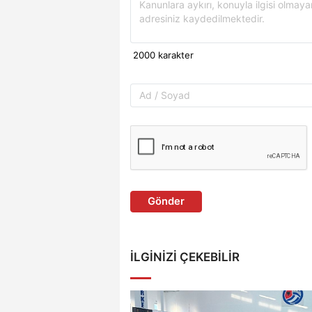
Gönder
İLGINIZI ÇEKEBILIR