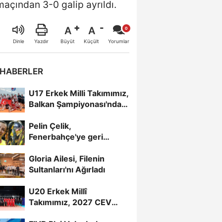
 maçından 3-0 galip ayrıldı.
A
A
Büyüt
Küçült
Dinle
Yazdır
Yorumlar
 HABERLER
U17 Erkek Milli Takımımız,
Balkan Şampiyonası'nda
Yarı Finalde
Pelin Çelik,
Fenerbahçe'ye geri
döndü
Gloria Ailesi, Filenin
Sultanları'nı Ağırladı
U20 Erkek Millî
Takımımız, 2027 CEV
U20 Erkekler Avrupa