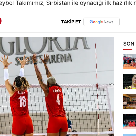
ybol Takımımız, Sırbistan ile oynadığı ilk hazırlık
TAKİP ET
SON