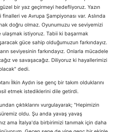
güzel bir yaz geçirmeyi hedefliyoruz. Yazın
gi finalleri ve Avrupa Şampiyonası var. Aslında
ak doğru olmaz. Oyunumuzu ve seviyemizi
 ulaşmak istiyoruz. Tabii ki başarmak
aşaracak güce sahip olduğumuzun farkındayız.
rın seviyesinin farkındayız. Onlarla mücadele
ağız ve savaşacağız. Diliyoruz ki hayallerimizi
olacak" dedi.
anı İlkin Aydın ise genç bir takım olduklarını
sil etmek istediklerini dile getirdi.
nundan çıktıklarını vurgulayarak; "Hepimizin
 süremiz oldu. Şu anda yavaş yavaş
mız ama İtalya'da birbirimizi tanımak için daha
ünüyorum. Geçen sene de yine genç bir ekiple