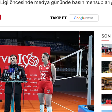
r Ligi öncesinde medya gününde basın mensuplarıyl
TAKİP ET
SON