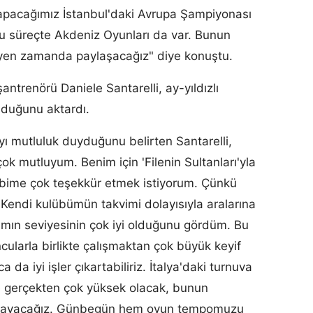
i yapacağımız İstanbul'daki Avrupa Şampiyonası
u süreçte Akdeniz Oyunları da var. Bunun
erleyen zamanda paylaşacağız" diye konuştu.
antrenörü Daniele Santarelli, ay-yıldızlı
duğunu aktardı.
ı mutluluk duyduğunu belirten Santarelli,
ok mutluyum. Benim için 'Filenin Sultanları'yla
kibime çok teşekkür etmek istiyorum. Çünkü
Kendi kulübümün takvimi dolayısıyla aralarına
ımın seviyesinin çok iyi olduğunu gördüm. Bu
ularla birlikte çalışmaktan çok büyük keyif
 da iyi işler çıkartabiliriz. İtalya'daki turnuva
ye gerçekten çok yüksek olacak, bunun
 oynayacağız. Günbegün hem oyun tempomuzu