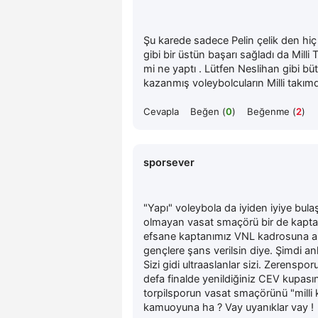
Şu karede sadece Pelin çelik den hiç 
gibi bir üstün başarı sağladı da Mill
mi ne yaptı . Lütfen Neslihan gibi b
kazanmış voleybolcuların Milli takı
Cevapla
Beğen (
0
)
Beğenme (
2
)
sporsever
"Yapı" voleybola da iyiden iyiye bula
olmayan vasat smaçörü bir de kapta
efsane kaptanımız VNL kadrosuna a
gençlere şans verilsin diye. Şimdi an
Sizi gidi ultraaslanlar sizi. Zerenspo
defa finalde yenildiğiniz CEV kupasın
torpilsporun vasat smaçörünü "milli 
kamuoyuna ha ? Vay uyanıklar vay !