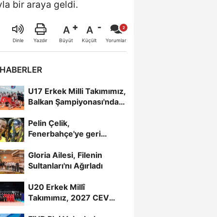
a bir araya geldi.
A
A
Büyüt
Küçült
Dinle
Yazdır
Yorumlar
 HABERLER
U17 Erkek Milli Takımımız,
Balkan Şampiyonası'nda
Yarı Finalde
Pelin Çelik,
Fenerbahçe'ye geri
döndü
Gloria Ailesi, Filenin
Sultanları'nı Ağırladı
U20 Erkek Millî
Takımımız, 2027 CEV
U20 Erkekler Avrupa