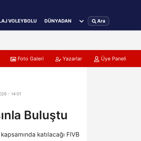
LAJ VOLEYBOLU
DÜNYADAN
Ara
Foto Galeri
Yazarlar
Üye Paneli
026 - 14:01
ınla Buluştu
ı kapsamında katılacağı FIVB