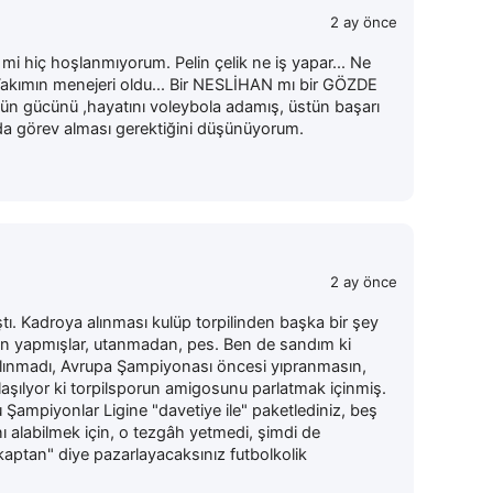
2 ay önce
mi hiç hoşlanmıyorum. Pelin çelik ne iş yapar... Ne
i Takımın menejeri oldu... Bir NESLİHAN mı bir GÖZDE
ütün gücünü ,hayatını voleybola adamış, üstün başarı
mda görev alması gerektiğini düşünüyorum.
2 ay önce
ştı. Kadroya alınması kulüp torpilinden başka bir şey
n yapmışlar, utanmadan, pes. Ben de sandım ki
lınmadı, Avrupa Şampiyonası öncesi yıpranmasın,
laşılyor ki torpilsporun amigosunu parlatmak içinmiş.
ru Şampiyonlar Ligine "davetiye ile" paketlediniz, beş
ı alabilmek için, o tezgâh yetmedi, şimdi de
kaptan" diye pazarlayacaksınız futbolkolik