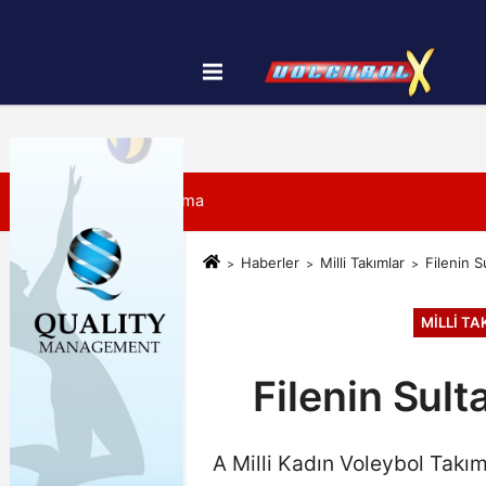
Künye
İletişim
Çerez Politikası
7 Ağustos 2026, Cuma
Haberler
Milli Takımlar
Filenin 
MILLI T
Filenin Sul
A Milli Kadın Voleybol Takı