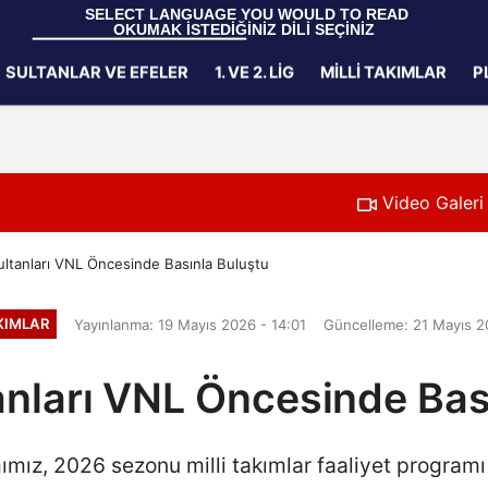
 SELECT LANGUAGE YOU WOULD TO READ 
OKUMAK İSTEDİĞİNİZ DİLİ SEÇİNİZ
  Powered by 
Translate
SULTANLAR VE EFELER
1. VE 2. LIG
MILLI TAKIMLAR
P
Gizlilik İlkeleri
Video Galeri
Sultanları VNL Öncesinde Basınla Buluştu
AKIMLAR
Yayınlanma: 19 Mayıs 2026 - 14:01
Güncelleme: 21 Mayıs 2
tanları VNL Öncesinde Bas
mımız, 2026 sezonu milli takımlar faaliyet program