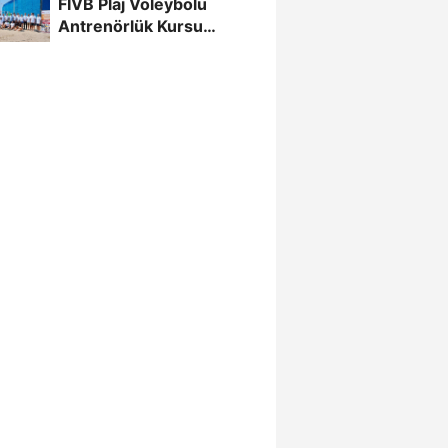
FIVB Plaj Voleybolu
Şampiyonası...
Antrenörlük Kursu
Alanya’da Başladı