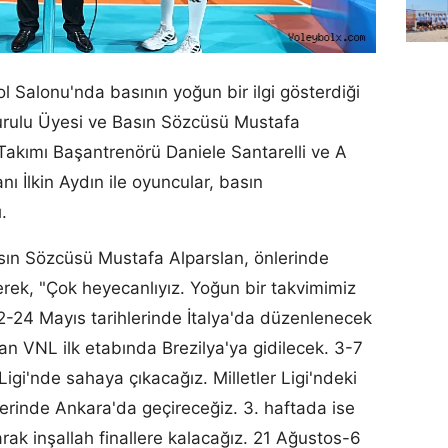
 Salonu'nda basının yoğun bir ilgi gösterdiği
ulu Üyesi ve Basın Sözcüsü Mustafa
 Takımı Başantrenörü Daniele Santarelli ve A
nı İlkin Aydın ile oyuncular, basın
.
sın Sözcüsü Mustafa Alparslan, önlerinde
rek, "Çok heyecanlıyız. Yoğun bir takvimimiz
k 22-24 Mayıs tarihlerinde İtalya'da düzenlenecek
an VNL ilk etabında Brezilya'ya gidilecek. 3-7
 Ligi'nde sahaya çıkacağız. Milletler Ligi'ndeki
hlerinde Ankara'da geçireceğiz. 3. haftada ise
rak inşallah finallere kalacağız. 21 Ağustos-6