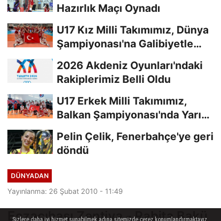
Hazırlık Maçı Oynadı
U17 Kız Milli Takımımız, Dünya
Şampiyonası'na Galibiyetle
Başladı...
2026 Akdeniz Oyunları'ndaki
Rakiplerimiz Belli Oldu
U17 Erkek Milli Takımımız,
Balkan Şampiyonası'nda Yarı
Finalde
Pelin Çelik, Fenerbahçe'ye geri
döndü
DÜNYADAN
Yayınlanma: 26 Şubat 2010 - 11:49
Eczacıbaşı Zentiva - Rabita Bakü
Sizlere daha iyi hizmet sunabilmek adına sitemizde çerez konumlandırmaktayız.