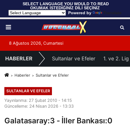
 SELECT LANGUAGE YOU WOULD TO READ 
OKUMAK İSTEDİĞİNİZ DİLİ SEÇİNİZ
  Powered by 
Translate
8 Ağustos 2026, Cumartesi
HABERLER
Sultanlar ve Efeler
1. ve 2. Lig
Haberler
Sultanlar ve Efeler
SULTANLAR VE EFELER
Yayınlanma: 27 Şubat 2010 - 14:15
Güncelleme: 24 Nisan 2026 - 13:33
Galatasaray:3 - İller Bankası:0