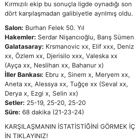
Kırmızılı ekip bu sonuçla ligde oynadığı son
dört karşılaşmadan galibiyetle ayrılmış oldu.
Salon:
Burhan Felek 50. Yıl
Hakemler:
Serdar Nişancıoğlu, Barış Sümen
Galatasaray:
Krsmanovic xx, Elif xxx, Deniz
xx, Özlem xx, Djerisilo xxx, Valeska xx
(Ayça xx, Neslihan xx, Bahanur x)
İller Bankası:
Ebru x, Sinem x, Meryem xx,
Aneta xx, Alessya xx, Tuğçe xx (Seval xx,
Derya x, Ezgi x, Selin xx)
Setler:
25-19, 25-20, 25-20
Süre:
68 dakika (21-23-24)
KARŞILAŞMANIN İSTATİSTİĞİNİ GÖRMEK İÇ
İN TIKLAYINIZ!