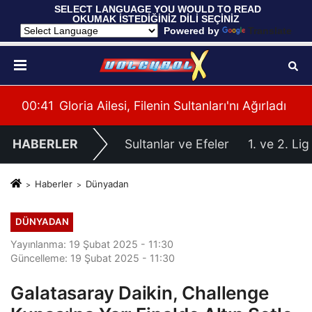
 SELECT LANGUAGE YOU WOULD TO READ 
OKUMAK İSTEDİĞİNİZ DİLİ SEÇİNİZ
  Powered by 
Translate
ladı
00:39
U20 Erkek Millî Takımımız, 2027 CEV U20 Er
00:
HABERLER
Sultanlar ve Efeler
1. ve 2. Lig
Haberler
Dünyadan
DÜNYADAN
Yayınlanma: 19 Şubat 2025 - 11:30
Güncelleme: 19 Şubat 2025 - 11:30
Galatasaray Daikin, Challenge