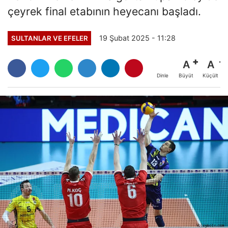
çeyrek final etabının heyecanı başladı.
19 Şubat 2025 - 11:28
SULTANLAR VE EFELER
A
A
Büyüt
Küçült
Dinle