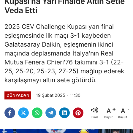
Kupası'na Yarı Finalde Altın Setle
Veda Etti
2025 CEV Challenge Kupası yarı final
eşleşmesinde ilk maçı 3-1 kaybeden
Galatasaray Daikin, eşleşmenin ikinci
maçında deplasmanda İtalya'nın Real
Mutua Fenera Chieri'76 takımını 3-1 (22-
25, 25-20, 25-23, 27-25) mağlup ederek
karşılaşmayı altın sete götürdü.
19 Şubat 2025 - 11:30
DÜNYADAN
A
A
Büyüt
Küçült
Dinle