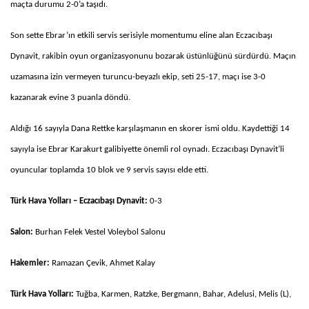
maçta durumu 2-0’a taşıdı.
Son sette Ebrar’ın etkili servis serisiyle momentumu eline alan Eczacıbaşı
Dynavit, rakibin oyun organizasyonunu bozarak üstünlüğünü sürdürdü. Maçın
uzamasına izin vermeyen turuncu-beyazlı ekip, seti 25-17, maçı ise 3-0
kazanarak evine 3 puanla döndü.
Aldığı 16 sayıyla Dana Rettke karşılaşmanın en skorer ismi oldu. Kaydettiği 14
sayıyla ise Ebrar Karakurt galibiyette önemli rol oynadı. Eczacıbaşı Dynavit’li
oyuncular toplamda 10 blok ve 9 servis sayısı elde etti.
Türk Hava Yolları – Eczacıbaşı Dynavit:
0-3
Salon:
Burhan Felek Vestel Voleybol Salonu
Hakemler:
Ramazan Çevik, Ahmet Kalay
Türk Hava Yolları:
Tuğba, Karmen, Ratzke, Bergmann, Bahar, Adelusi, Melis (L),