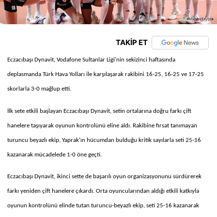
TAKİP ET
Eczacıbaşı Dynavit, Vodafone Sultanlar Ligi’nin sekizinci haftasında
deplasmanda Türk Hava Yolları ile karşılaşarak rakibini 16-25, 16-25 ve 17-25
skorlarla 3-0 mağlup etti.
İlk sete etkili başlayan Eczacıbaşı Dynavit, setin ortalarına doğru farkı çift
hanelere taşıyarak oyunun kontrolünü eline aldı. Rakibine fırsat tanımayan
turuncu beyazlı ekip, Yaprak’ın hücumdan bulduğu kritik sayılarla seti 25-16
kazanarak mücadelede 1-0 öne geçti.
Eczacıbaşı Dynavit, ikinci sette de başarılı oyun organizasyonunu sürdürerek
farkı yeniden çift hanelere çıkardı. Orta oyuncularından aldığı etkili katkıyla
oyunun kontrolünü elinde tutan turuncu-beyazlı ekip, seti 25-16 kazanarak