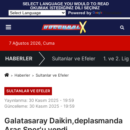
 SELECT LANGUAGE YOU WOULD TO READ 
OKUMAK İSTEDİĞİNİZ DİLİ SEÇİNİZ
  Powered by 
Translate
7 Ağustos 2026, Cuma
HABERLER
Sultanlar ve Efeler
1. ve 2. Lig
Haberler
Sultanlar ve Efeler
SULTANLAR VE EFELER
Yayınlanma: 30 Kasım 2025 - 19:59
Güncelleme: 30 Kasım 2025 - 19:59
Galatasaray Daikin,deplasmanda
Aras Spor'u yendi