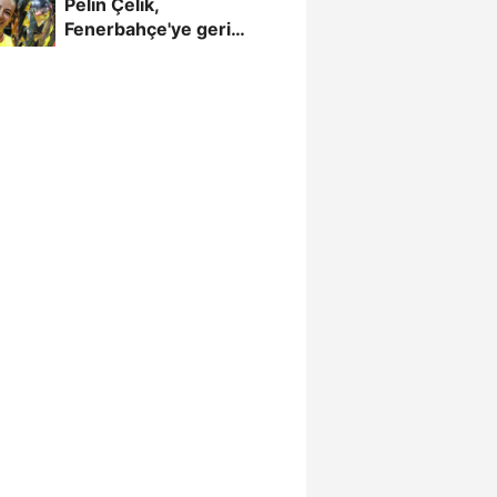
Pelin Çelik,
Fenerbahçe'ye geri
döndü