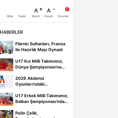
A
A
Büyüt
Küçült
Dinle
Yazdır
Yorumlar
 HABERLER
Filenin Sultanları, Fransa
ile Hazırlık Maçı Oynadı
U17 Kız Milli Takımımız,
Dünya Şampiyonası'na
Galibiyetle Başladı...
2026 Akdeniz
Oyunları'ndaki
Rakiplerimiz Belli Oldu
U17 Erkek Milli Takımımız,
Balkan Şampiyonası'nda
Yarı Finalde
Pelin Çelik,