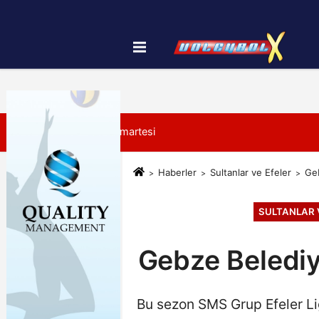
Künye
İletişim
Çerez Politikası
8 Ağustos 2026, Cumartesi
Haberler
Sultanlar ve Efeler
Geb
SULTANLAR 
Gebze Belediy
Bu sezon SMS Grup Efeler Li