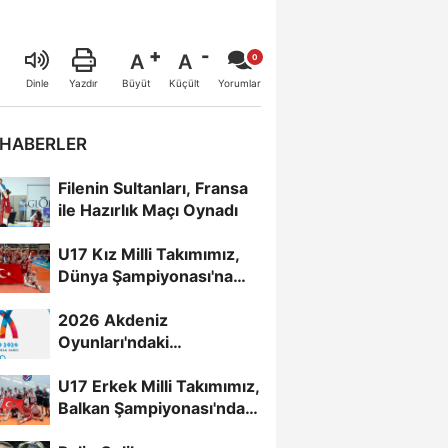
A
A
Büyüt
Küçült
Dinle
Yazdır
Yorumlar
 HABERLER
Filenin Sultanları, Fransa
ile Hazırlık Maçı Oynadı
U17 Kız Milli Takımımız,
Dünya Şampiyonası'na
Galibiyetle Başladı...
2026 Akdeniz
Oyunları'ndaki
Rakiplerimiz Belli Oldu
U17 Erkek Milli Takımımız,
Balkan Şampiyonası'nda
Yarı Finalde