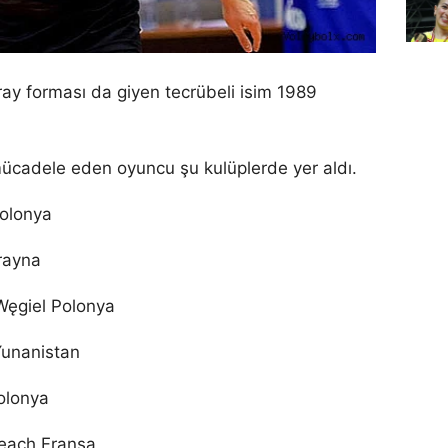
y forması da giyen tecrübeli isim 1989
 mücadele eden oyuncu şu kulüplerde yer aldı.
olonya
rayna
Węgiel Polonya
Yunanistan
olonya
Beach Fransa