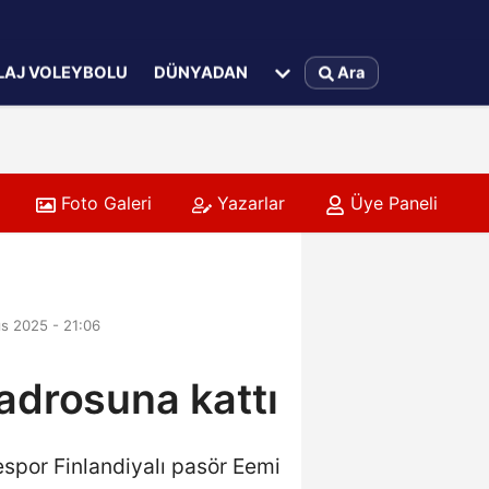
LAJ VOLEYBOLU
DÜNYADAN
Ara
Foto Galeri
Yazarlar
Üye Paneli
s 2025 - 21:06
adrosuna kattı
spor Finlandiyalı pasör Eemi