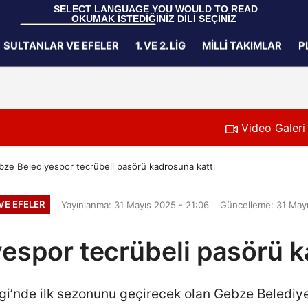
 SELECT LANGUAGE YOU WOULD TO READ 
OKUMAK İSTEDİĞİNİZ DİLİ SEÇİNİZ
  Powered by 
Translate
SULTANLAR VE EFELER
1. VE 2. LIG
MILLI TAKIMLAR
P
Gizlilik İlkeleri
Video Galeri
ze Belediyespor tecrübeli pasörü kadrosuna kattı
VE EFELER
Yayınlanma: 31 Mayıs 2025 - 21:06
Güncelleme: 31 Mayı
espor tecrübeli pasörü k
gi’nde ilk sezonunu geçirecek olan Gebze Belediye