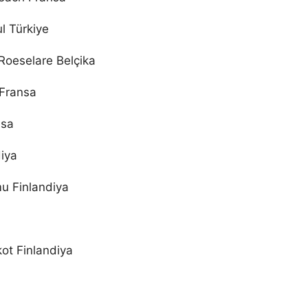
l Türkiye
Roeselare Belçika
 Fransa
nsa
iya
u Finlandiya
ot Finlandiya