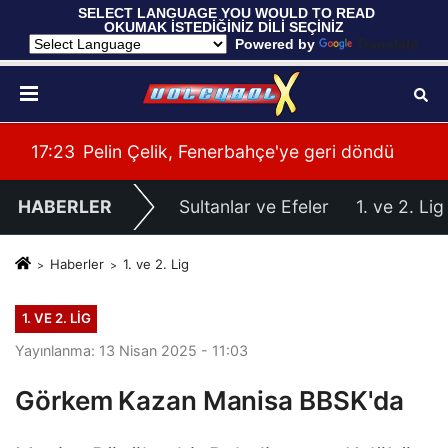
 SELECT LANGUAGE YOU WOULD TO READ 
OKUMAK İSTEDİĞİNİZ DİLİ SEÇİNİZ
  Powered by 
Translate
ü
00:41
Gloria Ailesi, Filenin Sultanları'nı Ağırladı
00:
HABERLER
Sultanlar ve Efeler
1. ve 2. Lig
Haberler
1. ve 2. Lig
1. VE 2. LIG
Yayınlanma: 13 Nisan 2025 - 11:03
Görkem Kazan Manisa BBSK'da