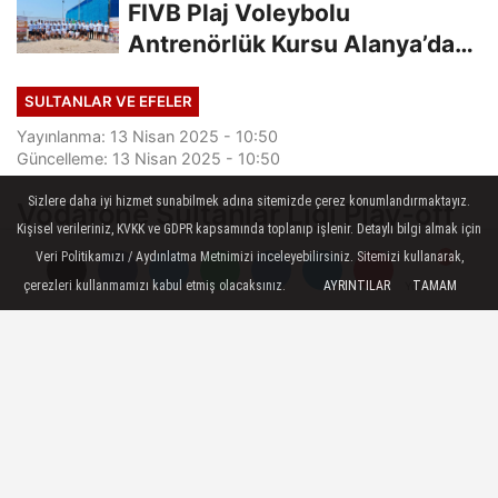
FIVB Plaj Voleybolu
Antrenörlük Kursu Alanya’da
Başladı
SULTANLAR VE EFELER
Yayınlanma: 13 Nisan 2025 - 10:50
Güncelleme: 13 Nisan 2025 - 10:50
Sizlere daha iyi hizmet sunabilmek adına sitemizde çerez konumlandırmaktayız.
Vodafone Sultanlar Ligi Play-off
Kişisel verileriniz, KVKK ve GDPR kapsamında toplanıp işlenir. Detaylı bilgi almak için
1-4 Etabında İkinci Maçlar
Veri Politikamızı / Aydınlatma Metnimizi inceleyebilirsiniz. Sitemizi kullanarak,
Oynandı
çerezleri kullanmamızı kabul etmiş olacaksınız.
AYRINTILAR
TAMAM
Yorumlar
Yorumlar
Vodafone Sultanlar Ligi play-off 1-4
etabında ikinci maçlar oynandı.
13 Nisan 2025 - 10:50
SULTANLAR VE EFELER
A
A