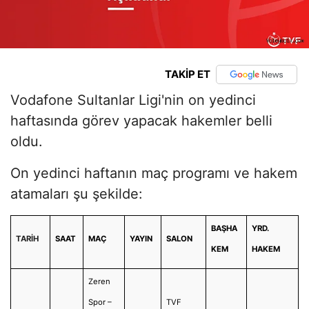
TAKİP ET
Vodafone Sultanlar Ligi'nin on yedinci
haftasında görev yapacak hakemler belli
oldu.
On yedinci haftanın maç programı ve hakem
atamaları şu şekilde:
BAŞHA
YRD.
TARİH
SAAT
MAÇ
YAYIN
SALON
KEM
HAKEM
Zeren
Spor –
TVF