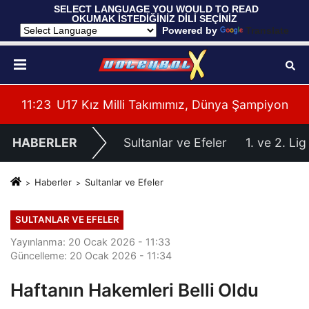
 SELECT LANGUAGE YOU WOULD TO READ 
OKUMAK İSTEDİĞİNİZ DİLİ SEÇİNİZ
  Powered by 
Translate
 Maçı Oynadı
11:23
U17 Kız Milli Takımımız, Dünya Şampiyonası'n
11:
HABERLER
Sultanlar ve Efeler
1. ve 2. Lig
Haberler
Sultanlar ve Efeler
SULTANLAR VE EFELER
Yayınlanma: 20 Ocak 2026 - 11:33
Güncelleme: 20 Ocak 2026 - 11:34
Haftanın Hakemleri Belli Oldu