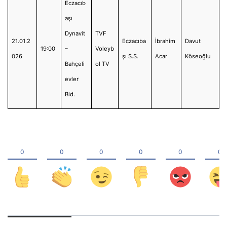
Eczacıb
aşı
Dynavit
TVF
21.01.2
Eczacıba
İbrahim
Davut
19:00
–
Voleyb
026
şı S.S.
Acar
Köseoğlu
Bahçeli
ol TV
evler
Bld.