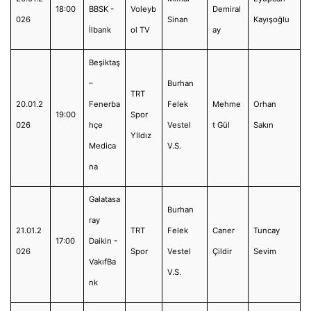
18:00
BBSK -
Voleyb
Demiral
026
Sinan
Kayışoğlu
İlbank
ol TV
ay
Beşiktaş
–
Burhan
TRT
20.01.2
Fenerba
Felek
Mehme
Orhan
19:00
Spor
026
hçe
Vestel
t Gül
Sakın
YIldız
Medica
V.S.
na
Galatasa
Burhan
ray
21.01.2
TRT
Felek
Caner
Tuncay
17:00
Daikin -
026
Spor
Vestel
Çildir
Sevim
VakıfBa
V.S.
nk