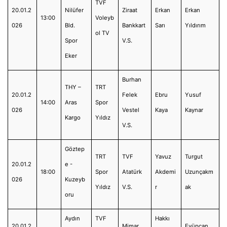
TVF
20.01.2
Nilüfer
Ziraat
Erkan
Erkan
13:00
Voleyb
026
Bld.
Bankkart
Sarı
Yıldırım
ol TV
Spor
V.S.
Eker
Burhan
THY –
TRT
20.01.2
Felek
Ebru
Yusuf
14:00
Aras
Spor
026
Vestel
Kaya
Kaynar
Kargo
Yıldız
V.S.
Göztep
TRT
TVF
Yavuz
Turgut
20.01.2
e -
18:00
Spor
Atatürk
Akdemi
Uzunçakm
026
Kuzeyb
Yıldız
V.S.
r
ak
oru
Aydın
TVF
Hakkı
20.01.2
Mimar
Eyüpcan