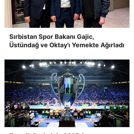
Sırbistan Spor Bakanı Gajic,
Üstündağ ve Oktay'ı Yemekte Ağırladı