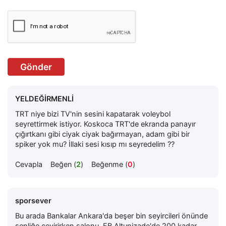
Gönder
YELDEĞİRMENLİ
TRT niye bizi TV'nin sesini kapatarak voleybol
seyrettirmek istiyor. Koskoca TRT'de ekranda panayır
çığırtkanı gibi ciyak ciyak bağırmayan, adam gibi bir
spiker yok mu? İllaki sesi kısıp mı seyredelim ??
Cevapla
Beğen (
2
)
Beğenme (
0
)
sporsever
Bu arada Bankalar Ankara'da beşer bin seyircileri önünde
şenliğe çevirirken salonu, FB Altunizade'de 200 kadar