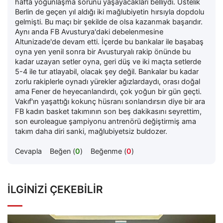
hafta yoğunlaşma sorunu yaşayacakları belliydi. Üstelik
Berlin de geçen yıl aldığı iki mağlubiyetin hırsıyla dopdolu
gelmişti. Bu maçı bir şekilde de olsa kazanmak başarıdır.
Aynı anda FB Avusturya'daki debelenmesine
Altunizade'de devam etti. İçerde bu bankalar ile başabaş
oyna yen yenil sonra bir Avusturyalı rakip önünde bu
kadar uzayan setler oyna, geri düş ve iki maçta setlerde
5-4 ile tur atlayabil, olacak şey değil. Bankalar bu kadar
zorlu rakiplerle oynadı yürekler ağızlardaydı, orası doğal
ama Fener de heyecanlandırdı, çok yoğun bir gün geçti.
Vakıf'ın yaşattığı kokunç hüsranı sonlandırsın diye bir ara
FB kadın basket takımının son beş dakikasını seyrettim,
son euroleague şampiyonu antrenörü değiştirmiş ama
takım daha diri sanki, mağlubiyetsiz buldozer.
Cevapla
Beğen (
0
)
Beğenme (
0
)
İLGINIZI ÇEKEBILIR