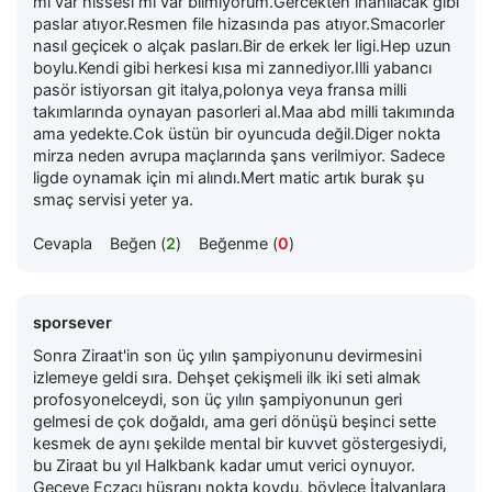
mi var hissesi mi var bilmiyorum.Gercekten inanılacak gibi
paslar atıyor.Resmen file hizasında pas atıyor.Smacorler
nasıl geçicek o alçak pasları.Bir de erkek ler ligi.Hep uzun
boylu.Kendi gibi herkesi kısa mi zannediyor.Illi yabancı
pasör istiyorsan git italya,polonya veya fransa milli
takımlarında oynayan pasorleri al.Maa abd milli takımında
ama yedekte.Cok üstün bir oyuncuda değil.Diger nokta
mirza neden avrupa maçlarında şans verilmiyor. Sadece
ligde oynamak için mi alındı.Mert matic artık burak şu
smaç servisi yeter ya.
Cevapla
Beğen (
2
)
Beğenme (
0
)
sporsever
Sonra Ziraat'in son üç yılın şampiyonunu devirmesini
izlemeye geldi sıra. Dehşet çekişmeli ilk iki seti almak
profosyonelceydi, son üç yılın şampiyonunun geri
gelmesi de çok doğaldı, ama geri dönüşü beşinci sette
kesmek de aynı şekilde mental bir kuvvet göstergesiydi,
bu Ziraat bu yıl Halkbank kadar umut verici oynuyor.
Geceye Eczacı hüsranı nokta koydu, böylece İtalyanlara