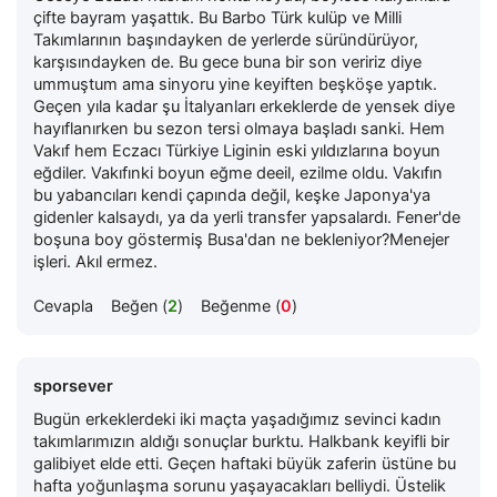
çifte bayram yaşattık. Bu Barbo Türk kulüp ve Milli
Takımlarının başındayken de yerlerde süründürüyor,
karşısındayken de. Bu gece buna bir son veririz diye
ummuştum ama sinyoru yine keyiften beşköşe yaptık.
Geçen yıla kadar şu İtalyanları erkeklerde de yensek diye
hayıflanırken bu sezon tersi olmaya başladı sanki. Hem
Vakıf hem Eczacı Türkiye Liginin eski yıldızlarına boyun
eğdiler. Vakıfınki boyun eğme deeil, ezilme oldu. Vakıfın
bu yabancıları kendi çapında değil, keşke Japonya'ya
gidenler kalsaydı, ya da yerli transfer yapsalardı. Fener'de
boşuna boy göstermiş Busa'dan ne bekleniyor?Menejer
işleri. Akıl ermez.
Cevapla
Beğen (
2
)
Beğenme (
0
)
sporsever
Bugün erkeklerdeki iki maçta yaşadığımız sevinci kadın
takımlarımızın aldığı sonuçlar burktu. Halkbank keyifli bir
galibiyet elde etti. Geçen haftaki büyük zaferin üstüne bu
hafta yoğunlaşma sorunu yaşayacakları belliydi. Üstelik