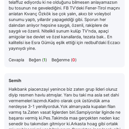
telaffuz ediyordu ki ne olduğunu bilmesen anlayamazsın
bu tosunun ne gevelediğini. FB TV'deki Fener-Tirol maçını
anlatan Kıvanç Özkök ise çok yalın, akıcı bir voleybol
sunumu yaptı, yıllardır yapageldiği gibi. Sporun her
dalından anlıyor hepsine saygılı, özenli, rakiplere de
saygılı ve özenli. Nitelikli sunum kulüp TV'nda, apaçi
amigolar ise devlet ve özel kanallarda, tezata bak.. En
kalitelisi ise Esra Gümüş eşlik ettiği için redbull'daki Eczacı
yayınıydı yine.
Cevapla
Beğen (
1
)
Beğenme (
0
)
Semih
Halkbank piacenzayi yenince biz zaten grup lideri oluruz
diyip resmen havlu atmışlar. Yanı bu taki ma asla set dahi
vermemeleri lazımdı.Kadro olarak çok üstündük ama
nerdeyse 3-1 yeniliyorduk.Yok almanyada kupaları filan
varmış ta.Zaten vasat liglerden biri.Sampiyonlar liginde ne
başarısı vermiş ki.Pes.Takimda maa gerçekten neden kac
senedir bu takımdan gitmiyor ki.Arkasta hoag gibi ortalık