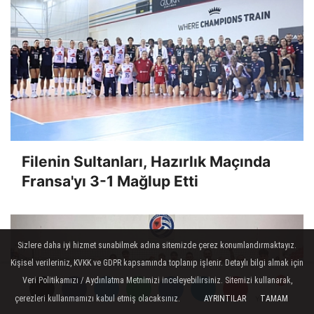
Filenin Sultanları, Hazırlık Maçında
Fransa'yı 3-1 Mağlup Etti
Sizlere daha iyi hizmet sunabilmek adına sitemizde çerez konumlandırmaktayız.
Kişisel verileriniz, KVKK ve GDPR kapsamında toplanıp işlenir. Detaylı bilgi almak için
Veri Politikamızı / Aydınlatma Metnimizi inceleyebilirsiniz. Sitemizi kullanarak,
çerezleri kullanmamızı kabul etmiş olacaksınız.
AYRINTILAR
TAMAM
Yorumlar
Yorumlar
Yorumlar