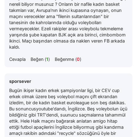
nereli biliyor musunuz ? Onların bir nafile kadın basket
takımları var, Avrupa'nın ikinci kupasına oynayan, onun
maçını verecekler ama "filenin sultanlarından" bir
tanesinin de kahrolarında olduğu voleybolları
vermeyecekler. Ezeli rakipler arası voleybolu tekmeleme
yarışında şube kapatan BJK açık ara birinci, cimbombom
ikinci. Maçı başından olmasa da naklen veren FB arkada
kaldı.
Cevapla
Beğen (
1
)
Beğenme (
0
)
sporsever
Bugün ikişer kadın erkek şampiyonlar ligi, bir CEV cup
erkek olmak üzere beş voleybol maçını çift ekrandan
izledim, bir de kadın basket euroleague son beş dakikas.
Bu sonuncusyoutube'dandı, İngilizce. Beş voleybolun üçü
bildiğiniz gibi TRT'dendi, suunucu saçmalarına tahammül
ettik. Hele Halk maçını bağırarak anlatan amigo hitap
ettiği futbol apaçilerini İngilizce biliyormuş gibi kandırma
amaçlı rakibin adındaki "recycle" sözcüğünü öyle bir