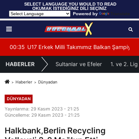
 SELECT LANGUAGE YOU WOULD TO READ 
OKUMAK İSTEDİĞİNİZ DİLİ SEÇİNİZ
  Powered by 
Translate
Fransa'yı 3-1 Mağlup Etti
00:35
U17 Erkek Milli Takımımız Balkan Şampiyona
00:
HABERLER
Sultanlar ve Efeler
1. ve 2. Lig
Haberler
Dünyadan
DÜNYADAN
Yayınlanma: 29 Kasım 2023 - 21:25
Güncelleme: 29 Kasım 2023 - 21:25
Halkbank,Berlin Recycling