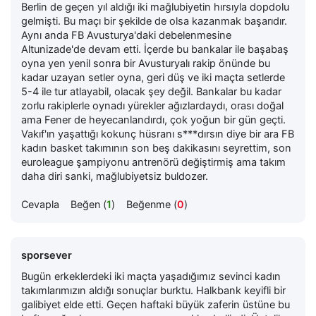
Berlin de geçen yıl aldığı iki mağlubiyetin hırsıyla dopdolu
gelmişti. Bu maçı bir şekilde de olsa kazanmak başarıdır.
Aynı anda FB Avusturya'daki debelenmesine
Altunizade'de devam etti. İçerde bu bankalar ile başabaş
oyna yen yenil sonra bir Avusturyalı rakip önünde bu
kadar uzayan setler oyna, geri düş ve iki maçta setlerde
5-4 ile tur atlayabil, olacak şey değil. Bankalar bu kadar
zorlu rakiplerle oynadı yürekler ağızlardaydı, orası doğal
ama Fener de heyecanlandırdı, çok yoğun bir gün geçti.
Vakıf'ın yaşattığı kokunç hüsranı s***dırsın diye bir ara FB
kadın basket takımının son beş dakikasını seyrettim, son
euroleague şampiyonu antrenörü değiştirmiş ama takım
daha diri sanki, mağlubiyetsiz buldozer.
Cevapla
Beğen (
1
)
Beğenme (
0
)
sporsever
Bugün erkeklerdeki iki maçta yaşadığımız sevinci kadın
takımlarımızın aldığı sonuçlar burktu. Halkbank keyifli bir
galibiyet elde etti. Geçen haftaki büyük zaferin üstüne bu