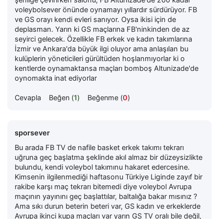
voleybolsever önünde oynamayı yıllardır sürdürüyor. FB
ve GS orayı kendi evleri sanıyor. Oysa ikisi için de
deplasman. Yarın ki GS maçlarına FB'ninkinden de az
seyirci gelecek. Özellikle FB erkek ve kadın takımlarına
İzmir ve Ankara'da büyük ilgi oluyor ama anlaşılan bu
kulüplerin yöneticileri gürültüden hoşlanmıyorlar ki o
kentlerde oynamaktansa maçları bomboş Altunizade'de
oynomakta inat ediyorlar
Cevapla
Beğen (
1
)
Beğenme (
0
)
sporsever
Bu arada FB TV de nafile basket erkek takımı tekrarı
uğruna geç başlatma şeklinde akıl almaz bir düzeysizlikte
bulundu, kendi voleybol takımınu hakaret edercesine.
Kimsenin ilgilenmediği haftasonu Türkiye Liginde zayıf bir
rakibe karşı maç tekrarı bitemedi diye voleybol Avrupa
maçının yayınını geç başlattılar, baltalığa bakar mısınız ?
Ama sıkı durun beterin beteri var, GS kadın ve erkeklerde
Avrupa ikinci kupa maçları var yarın GS TV oralı bile değil,