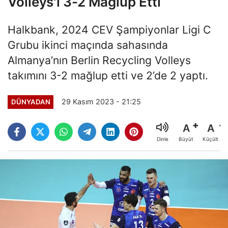
Volleys'i 3-2 Mağlup Etti
Halkbank, 2024 CEV Şampiyonlar Ligi C
Grubu ikinci maçında sahasında
Almanya’nın Berlin Recycling Volleys
takımını 3-2 mağlup etti ve 2’de 2 yaptı.
29 Kasım 2023 - 21:25
DÜNYADAN
A
A
Büyüt
Küçült
Dinle