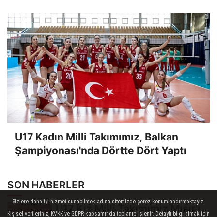
U17 Kadın Milli Takımımız, Balkan
Şampiyonası'nda Dörtte Dört Yaptı
SON HABERLER
Sizlere daha iyi hizmet sunabilmek adına sitemizde çerez konumlandırmaktayız.
U17 Kız Milli Takımımız Mısır'ı
Kişisel verileriniz, KVKK ve GDPR kapsamında toplanıp işlenir. Detaylı bilgi almak için