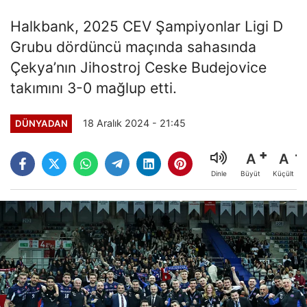
Halkbank, 2025 CEV Şampiyonlar Ligi D
Grubu dördüncü maçında sahasında
Çekya’nın Jihostroj Ceske Budejovice
takımını 3-0 mağlup etti.
18 Aralık 2024 - 21:45
DÜNYADAN
A
A
Büyüt
Küçült
Dinle