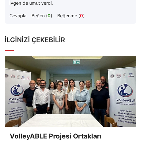
İvgen de umut verdi.
Cevapla
Beğen (
0
)
Beğenme (
0
)
İLGINIZI ÇEKEBILIR
VolleyABLE Projesi Ortakları