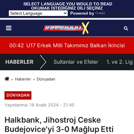
 SELECT LANGUAGE YOU WOULD TO READ 
OKUMAK İSTEDİĞİNİZ DİLİ SEÇİNİZ
  Powered by 
Translate
cisi
00:37
Filenin Sultanları, Hazırlık Maçında Fransa'y
00:
HABERLER
Sultanlar ve Efeler
1. ve 2. Lig
Haberler
Dünyadan
DÜNYADAN
Yayınlanma: 18 Aralık 2024 - 21:45
Halkbank, Jihostroj Ceske
Budejovice'yi 3-0 Mağlup Etti