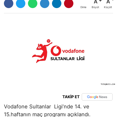
A
A
Büyüt
Küçült
Dinle
TAKİP ET
Vodafone Sultanlar Ligi’nde 14. ve
15.haftanın maç programı açıklandı.