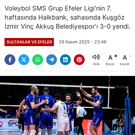
Voleybol SMS Grup Efeler Ligi'nin 7.
haftasında Halkbank, sahasında Kuşgöz
İzmir Vinç Akkuş Belediyespor'ı 3-0 yendi.
29 Kasım 2025 - 23:49
SULTANLAR VE EFELER
A
A
Büyüt
Küçült
Dinle