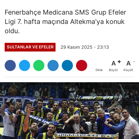
Fenerbahçe Medicana SMS Grup Efeler
Ligi 7. hafta maçında Altekma’ya konuk
oldu.
29 Kasım 2025 - 23:13
SULTANLAR VE EFELER
A
A
Büyüt
Küçült
Dinle