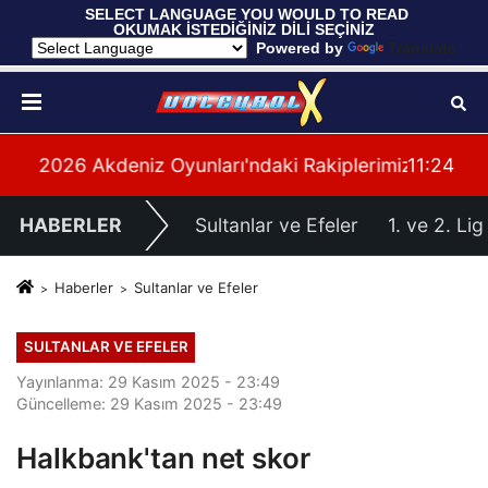
 SELECT LANGUAGE YOU WOULD TO READ 
OKUMAK İSTEDİĞİNİZ DİLİ SEÇİNİZ
  Powered by 
Translate
imiz Belli Oldu
11:24
Filenin Sultanları, Fransa ile Hazırlık Maçı Oy
HABERLER
Sultanlar ve Efeler
1. ve 2. Lig
Haberler
Sultanlar ve Efeler
SULTANLAR VE EFELER
Yayınlanma: 29 Kasım 2025 - 23:49
Güncelleme: 29 Kasım 2025 - 23:49
Halkbank'tan net skor