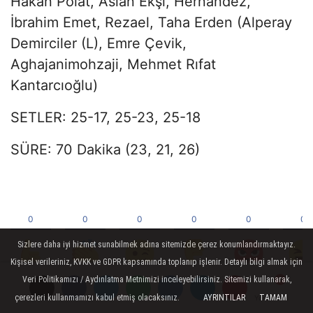
Hakan Polat, Aslan Ekşi, Hernandez,
İbrahim Emet, Rezael, Taha Erden (Alperay
Demirciler (L), Emre Çevik,
Aghajanimohzaji, Mehmet Rıfat
Kantarcıoğlu)
SETLER: 25-17, 25-23, 25-18
SÜRE: 70 Dakika (23, 21, 26)
Sizlere daha iyi hizmet sunabilmek adına sitemizde çerez konumlandırmaktayız.
Kişisel verileriniz, KVKK ve GDPR kapsamında toplanıp işlenir. Detaylı bilgi almak için
Veri Politikamızı / Aydınlatma Metnimizi inceleyebilirsiniz. Sitemizi kullanarak,
çerezleri kullanmamızı kabul etmiş olacaksınız.
AYRINTILAR
TAMAM
Yorumlar
Yorumlar
Yorumlar
Yorumlar