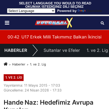
 SELECT LANGUAGE YOU WOULD TO READ 
OKUMAK İSTEDİĞİNİZ DİLİ SEÇİNİZ
  Powered by 
Translate
cisi
00:37
Filenin Sultanları, Hazırlık Maçında Fransa'y
00:
HABERLER
Sultanlar ve Efeler
1. ve 2. Lig
Haberler
1. ve 2. Lig
1. VE 2. LIG
Yayınlanma: 11 Mayıs 2015 - 17:03
Güncelleme: 24 Nisan 2026 - 17:33
Hande Naz: Hedefimiz Avrupa