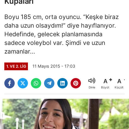
Kupaları
Boyu 185 cm, orta oyuncu. “Keşke biraz
daha uzun olsaydım!” diye hayıflanıyor.
Hedefinde, gelecek planlamasında
sadece voleybol var. Şimdi ve uzun
zamanlar...
11 Mayıs 2015 - 17:03
1. VE 2. LIG
A
A
Büyüt
Küçült
Dinle