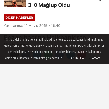
3-0 Mağlup Oldu
DIĞER HABERLER
Yayınlanma: 11 Mayıs 2015 - 16:40
Eczacıbaşı'na Halkbank'tan
Sizlere daha iyi hizmet sunabilmek adına sitemizde çerez konumlandırmaktayız.
Kutlama
Kişisel verileriniz, KVKK ve GDPR kapsamında toplanıp işlenir. Detaylı bilgi almak için
Veri Politikamızı / Aydınlatma Metnimizi inceleyebilirsiniz. Sitemizi kullanarak,
Halk Bankası Spor Kulübü, Dünya
çerezleri kullanmamızı kabul etmiş olacaksınız.
AYRINTILAR
TAMAM
Yorumlar
Yorumlar
Şampiyonu olan Eczacıbaşı VitrA'ya
kutlama mesajı yayınladı.
11 Mayıs 2015 - 16:40
DIĞER HABERLER
A
A
Büyüt
Küçült
Dinle