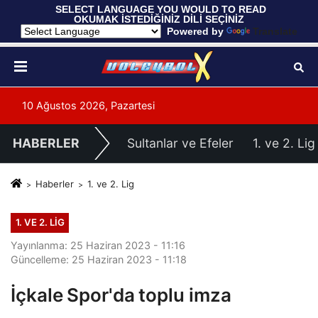
 SELECT LANGUAGE YOU WOULD TO READ 
OKUMAK İSTEDİĞİNİZ DİLİ SEÇİNİZ
  Powered by 
Translate
10 Ağustos 2026, Pazartesi
HABERLER
Sultanlar ve Efeler
1. ve 2. Lig
Haberler
1. ve 2. Lig
1. VE 2. LIG
Yayınlanma: 25 Haziran 2023 - 11:16
Güncelleme: 25 Haziran 2023 - 11:18
İçkale Spor'da toplu imza