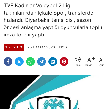
TVF Kadınlar Voleybol 2.Ligi
takımlarından İçkale Spor, transferde
hızlandı. Diyarbakır temsilcisi, sezon
öncesi anlaşma yaptığı oyuncularla toplu
imza töreni yaptı.
25 Haziran 2023 - 11:16
1. VE 2. LIG
A
A
Büyüt
Küçült
Dinle