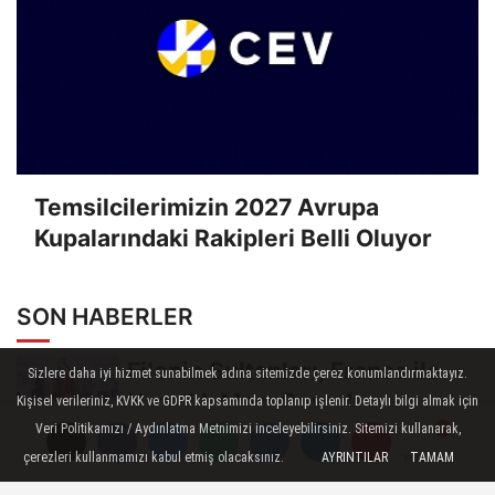
Temsilcilerimizin 2027 Avrupa
Kupalarındaki Rakipleri Belli Oluyor
SON HABERLER
Filenin Sultanları, Fransa ile
Sizlere daha iyi hizmet sunabilmek adına sitemizde çerez konumlandırmaktayız.
Hazırlık Maçı Oynadı
Kişisel verileriniz, KVKK ve GDPR kapsamında toplanıp işlenir. Detaylı bilgi almak için
Veri Politikamızı / Aydınlatma Metnimizi inceleyebilirsiniz. Sitemizi kullanarak,
U17 Kız Milli Takımımız, Dünya
çerezleri kullanmamızı kabul etmiş olacaksınız.
AYRINTILAR
TAMAM
Yorumlar
Yorumlar
Yorumlar
Şampiyonası'na Galibiyetle