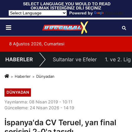
 SELECT LANGUAGE YOU WOULD TO READ 
OKUMAK İSTEDİĞİNİZ DİLİ SEÇİNİZ
  Powered by 
Translate
8 Ağustos 2026, Cumartesi
HABERLER
Sultanlar ve Efeler
1. ve 2. Lig
Haberler
Dünyadan
DÜNYADAN
Yayınlanma: 08 Nisan 2019 - 10:11
Güncelleme: 24 Nisan 2026 - 14:19
İspanya'da CV Teruel, yarı final
serisini 2-0'a taşıdı...