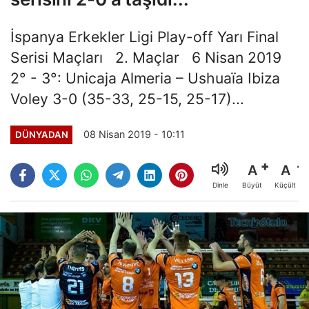
İspanya Erkekler Ligi Play-off Yarı Final
Serisi Maçları 2. Maçlar 6 Nisan 2019
2° - 3°: Unicaja Almeria – Ushuaïa Ibiza
Voley 3-0 (35-33, 25-15, 25-17)...
08 Nisan 2019 - 10:11
DÜNYADAN
A
A
Büyüt
Küçült
Dinle