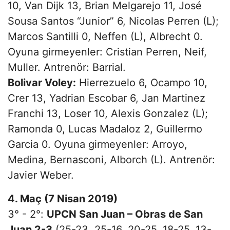
10, Van Dijk 13, Brian Melgarejo 11, José
Sousa Santos “Junior” 6, Nicolas Perren (L);
Marcos Santilli 0, Neffen (L), Albrecht 0.
Oyuna girmeyenler: Cristian Perren, Neif,
Muller. Antrenör: Barrial.
Bolivar Voley:
Hierrezuelo 6, Ocampo 10,
Crer 13, Yadrian Escobar 6, Jan Martinez
Franchi 13, Loser 10, Alexis Gonzalez (L);
Ramonda 0, Lucas Madaloz 2, Guillermo
Garcia 0. Oyuna girmeyenler: Arroyo,
Medina, Bernasconi, Alborch (L). Antrenör:
Javier Weber.
4. Maç (7 Nisan 2019)
3° - 2°:
UPCN San Juan – Obras de San
Juan 2-3
(25-23, 25-16, 20-25, 18-25, 13-