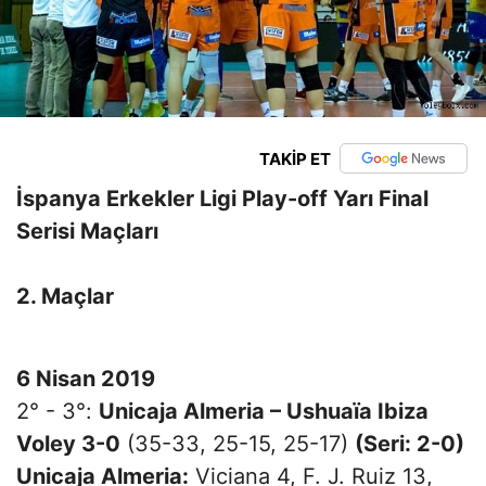
TAKİP ET
İspanya Erkekler Ligi Play-off Yarı Final
Serisi Maçları
2. Maçlar
6 Nisan 2019
2° - 3°:
Unicaja Almeria – Ushuaïa Ibiza
Voley 3-0
(35-33, 25-15, 25-17)
(Seri: 2-0)
Unicaja Almeria:
Viciana 4, F. J. Ruiz 13,