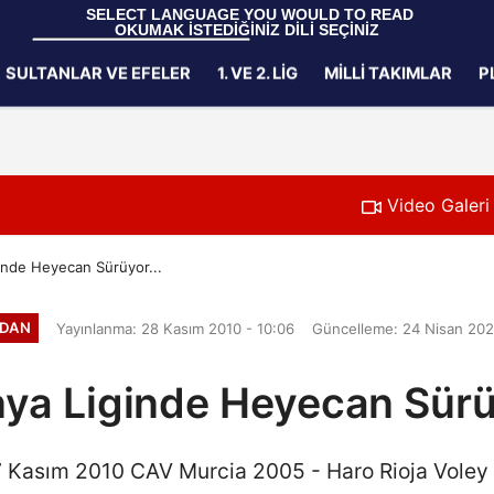
 SELECT LANGUAGE YOU WOULD TO READ 
OKUMAK İSTEDİĞİNİZ DİLİ SEÇİNİZ
  Powered by 
Translate
SULTANLAR VE EFELER
1. VE 2. LIG
MILLI TAKIMLAR
P
Gizlilik İlkeleri
Video Galeri
inde Heyecan Sürüyor...
DAN
Yayınlanma: 28 Kasım 2010 - 10:06
Güncelleme: 24 Nisan 202
nya Liginde Heyecan Sürüy
7 Kasım 2010 CAV Murcia 2005 - Haro Rioja Vole