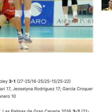
Voley
3-1
(27-25/16-25/25-15/25-22)
ri 17, Jeoselyna Rodriguez 17; Garcia Croquer
anero 10
.V. Las Palmas de Gran Canaria 2016
3-2
(21-