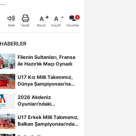
..
A
A
Büyüt
Küçült
Dinle
Yazdır
Yorumlar
 HABERLER
Filenin Sultanları, Fransa
ile Hazırlık Maçı Oynadı
U17 Kız Milli Takımımız,
Dünya Şampiyonası'na
Galibiyetle Başladı...
2026 Akdeniz
Oyunları'ndaki
Rakiplerimiz Belli Oldu
U17 Erkek Milli Takımımız,
Balkan Şampiyonası'nda
Yarı Finalde