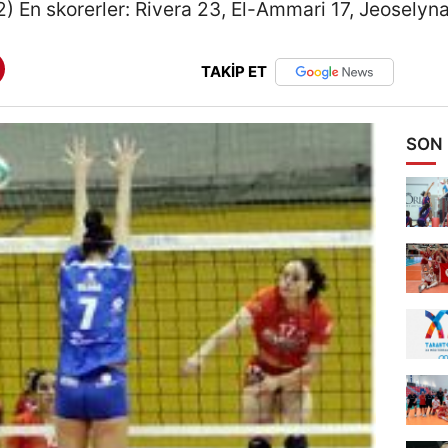
2) En skorerler: Rivera 23, El-Ammari 17, Jeoselyna.
TAKİP ET
SON