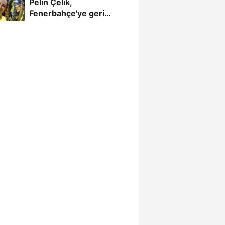
Pelin Çelik,
Fenerbahçe'ye geri
döndü