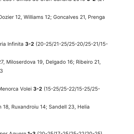
Dozier 12, Williams 12; Goncalves 21, Prenga
ia Infinita
3-2
(20-25/21-25/25-20/25-21/15-
7, Miloserdova 19, Delgado 16; Ribeiro 21,
13
 Menorca Volei
3-2
(15-25/25-22/15-25/25-
 18, Ruxandroiu 14; Sandell 23, Helia
mper Aguere
1-3
(20-25/17-25/25-22/20-25)