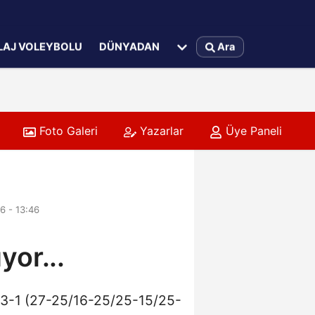
LAJ VOLEYBOLU
DÜNYADAN
Ara
Foto Galeri
Yazarlar
Üye Paneli
6 - 13:46
or...
y 3-1 (27-25/16-25/25-15/25-