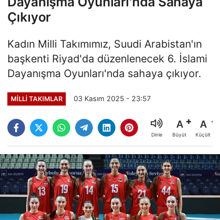
Dayanışma Oyunları'nda Sahaya
Çıkıyor
Kadın Milli Takımımız, Suudi Arabistan'ın
başkenti Riyad'da düzenlenecek 6. İslami
Dayanışma Oyunları'nda sahaya çıkıyor.
03 Kasım 2025 - 23:57
MILLI TAKIMLAR
A
A
Büyüt
Küçült
Dinle