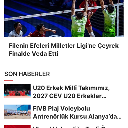
Filenin Efeleri Milletler Ligi'ne Çeyrek
Finalde Veda Etti
SON HABERLER
U20 Erkek Millî Takımımız,
2027 CEV U20 Erkekler
Avrupa Şampiyonası...
FIVB Plaj Voleybolu
Antrenörlük Kursu Alanya’da
Başladı