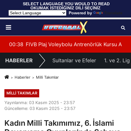
 SELECT LANGUAGE YOU WOULD TO READ 
OKUMAK İSTEDİĞİNİZ DİLİ SEÇİNİZ
  Powered by 
Translate
leri Hazırlıklarına Başladı
su Alanya’da Başladı
00:39
U20 Erkek Millî Takımımız, 2027 CEV U20 Er
HABERLER
Sultanlar ve Efeler
1. ve 2. Lig
Haberler
Milli Takımlar
MILLI TAKIMLAR
Yayınlanma: 03 Kasım 2025 - 23:57
Güncelleme: 03 Kasım 2025 - 23:57
Kadın Milli Takımımız, 6. İslami