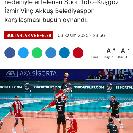
nedeniyle ertelenen Spor Toto–Kuşgöz
İzmir Vinç Akkuş Belediyespor
karşılaşması bugün oynandı.
03 Kasım 2025 - 23:56
SULTANLAR VE EFELER
A
A
Büyüt
Küçült
Dinle