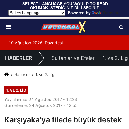
 SELECT LANGUAGE YOU WOULD TO READ 
OKUMAK İSTEDİĞİNİZ DİLİ SEÇİNİZ
  Powered by 
Translate
10 Ağustos 2026, Pazartesi
HABERLER
Sultanlar ve Efeler
1. ve 2. Lig
Haberler
1. ve 2. Lig
1. VE 2. LIG
Yayınlanma: 24 Ağustos 2017 - 12:23
Güncelleme: 24 Ağustos 2017 - 12:55
Karşıyaka'ya filede büyük destek