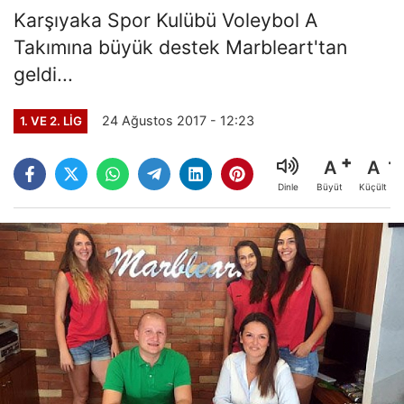
Karşıyaka Spor Kulübü Voleybol A
Takımına büyük destek Marbleart'tan
geldi...
24 Ağustos 2017 - 12:23
1. VE 2. LIG
A
A
Büyüt
Küçült
Dinle