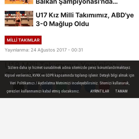
Balkan Şampiyonası'nda
Finalde
U17 Kız Milli Takımımız, ABD'ye
3-0 Mağlup Oldu
MILLI TAKIMLAR
Yayınlanma: 24 Ağustos 2017 - 00:31
U18 Milli Takımımız Yenilgisiz
Sizlere daha iyi hizmet sunabilmek adına sitemizde çerez konumlandırmaktayız.
Çeyrek Finalde!
Kişisel verileriniz, KVKK ve GDPR kapsamında toplanıp işlenir. Detaylı bilgi almak için
Veri Politikamızı / Aydınlatma Metnimizi inceleyebilirsiniz. Sitemizi kullanarak,
U18 Milli Voleybol Takımımız, 2017 FIVB
çerezleri kullanmamızı kabul etmiş olacaksınız.
AYRINTILAR
TAMAM
Yorumlar
Yorumlar
U18 Dünya Şampiyonası sekizli final
etabında Kolombiya’yı 3-0 yenerek,
çeyrek finale adını yazdırdı.
24 Ağustos 2017 - 00:31
MILLI TAKIMLAR