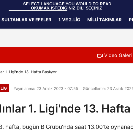
 SELECT LANGUAGE YOU WOULD TO READ 
OKUMAK İSTEDİĞİNİZ DİLİ SEÇİNİZ
  Powered by 
Translate
SULTANLAR VE EFELER
1. VE 2. LIG
MILLI TAKIMLAR
P
Gizlilik İlkeleri
Video Galeri
r 1. Ligi'nde 13. Hafta Başlıyor
 LIG
Yayınlanma: 23 Aralık 2023 - 07:55
Güncelleme: 23 Aralık 202
nlar 1. Ligi'nde 13. Hafta
 13. hafta, bugün B Grubu’nda saat 13.00’te oynan