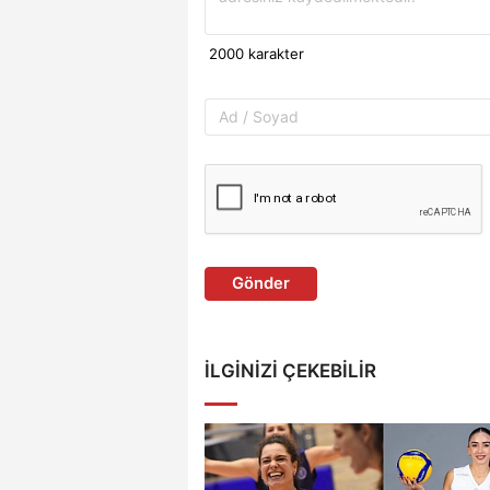
Gönder
İLGINIZI ÇEKEBILIR