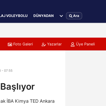
LAJ VOLEYBOLU
DÜNYADAN
Ara
Foto Galeri
Yazarlar
Üye Paneli
3 - 07:55
 Başlıyor
acak İBA Kimya TED Ankara