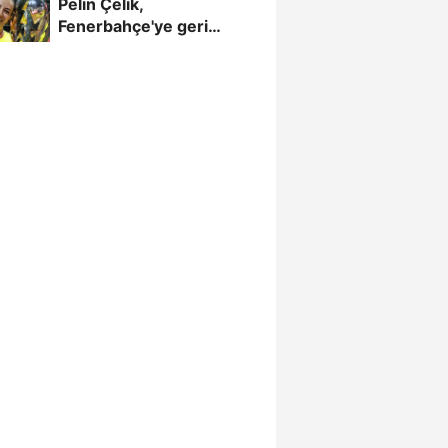
Pelin Çelik,
Fenerbahçe'ye geri
döndü