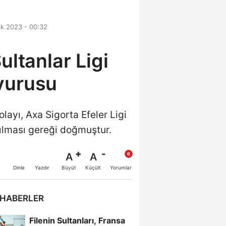
ık 2023 - 00:32
ultanlar Ligi
yurusu
ayı, Axa Sigorta Efeler Ligi
pılması gereği doğmuştur.
A
A
Büyüt
Küçült
Dinle
Yazdır
Yorumlar
 HABERLER
Filenin Sultanları, Fransa