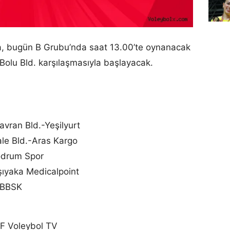
fta, bugün B Grubu’nda saat 13.00’te oynanacak
Bolu Bld. karşılaşmasıyla başlayacak.
avran Bld.-Yeşilyurt
le Bld.-Aras Kargo
odrum Spor
şıyaka Medicalpoint
l BBSK
VF Voleybol TV