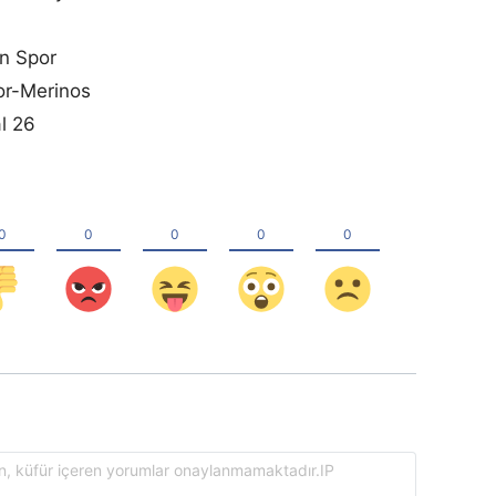
en Spor
or-Merinos
l 26