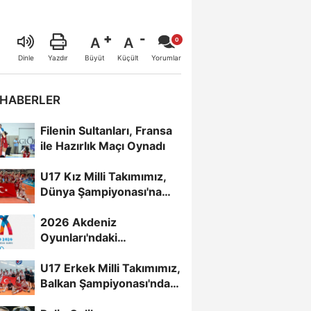
A
A
Büyüt
Küçült
Dinle
Yazdır
Yorumlar
 HABERLER
Filenin Sultanları, Fransa
ile Hazırlık Maçı Oynadı
U17 Kız Milli Takımımız,
Dünya Şampiyonası'na
Galibiyetle Başladı...
2026 Akdeniz
Oyunları'ndaki
Rakiplerimiz Belli Oldu
U17 Erkek Milli Takımımız,
Balkan Şampiyonası'nda
Yarı Finalde