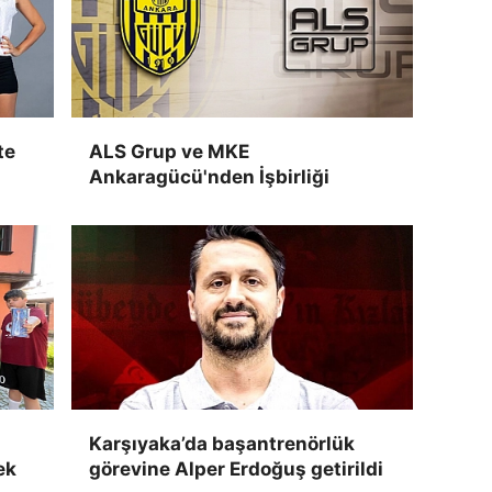
te
ALS Grup ve MKE
Ankaragücü'nden İşbirliği
Karşıyaka’da başantrenörlük
ek
görevine Alper Erdoğuş getirildi