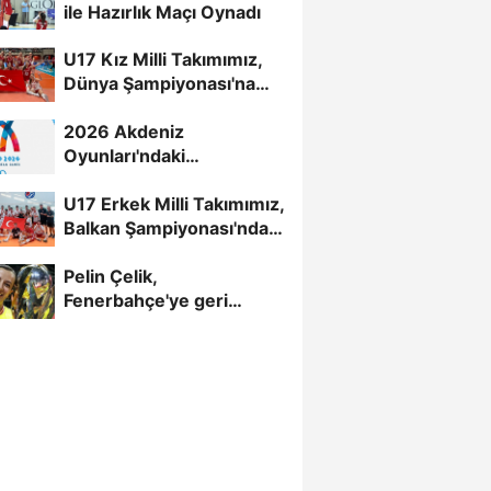
ile Hazırlık Maçı Oynadı
U17 Kız Milli Takımımız,
Dünya Şampiyonası'na
Galibiyetle Başladı...
2026 Akdeniz
Oyunları'ndaki
Rakiplerimiz Belli Oldu
U17 Erkek Milli Takımımız,
Balkan Şampiyonası'nda
Yarı Finalde
Pelin Çelik,
Fenerbahçe'ye geri
döndü