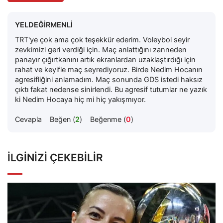
YELDEĞİRMENLİ
TRT'ye çok ama çok teşekkür ederim. Voleybol seyir
zevkimizi geri verdiği için. Maç anlattığını zanneden
panayır çığırtkanını artık ekranlardan uzaklaştırdığı için
rahat ve keyifle maç seyrediyoruz. Birde Nedim Hocanın
agresifliğini anlamadım. Maç sonunda GDS istedi haksız
çıktı fakat nedense sinirlendi. Bu agresif tutumlar ne yazık
ki Nedim Hocaya hiç mi hiç yakışmıyor.
Cevapla
Beğen (
2
)
Beğenme (
0
)
İLGINIZI ÇEKEBILIR