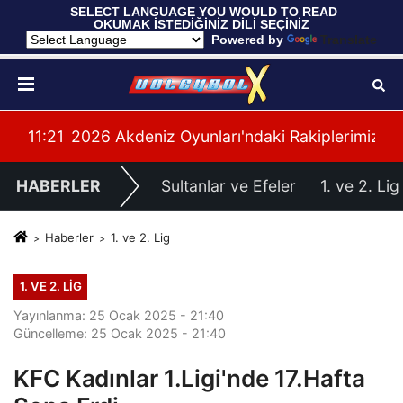
 SELECT LANGUAGE YOU WOULD TO READ 
OKUMAK İSTEDİĞİNİZ DİLİ SEÇİNİZ
  Powered by 
Translate
yonası'na Galibiyetle Başladı
11:21
2026 Akdeniz Oyunları'ndaki Rakiplerimiz Bel
11:
HABERLER
Sultanlar ve Efeler
1. ve 2. Lig
Haberler
1. ve 2. Lig
1. VE 2. LIG
Yayınlanma: 25 Ocak 2025 - 21:40
Güncelleme: 25 Ocak 2025 - 21:40
KFC Kadınlar 1.Ligi'nde 17.Hafta