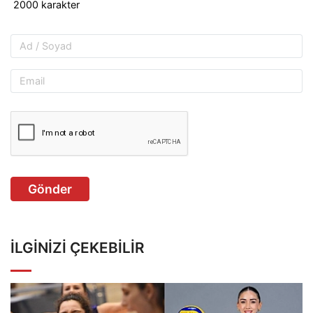
Gönder
İLGINIZI ÇEKEBILIR