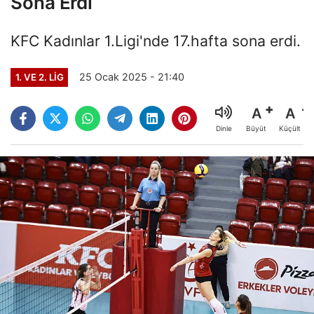
Sona Erdi
KFC Kadınlar 1.Ligi'nde 17.hafta sona erdi.
25 Ocak 2025 - 21:40
1. VE 2. LIG
A
A
Büyüt
Küçült
Dinle