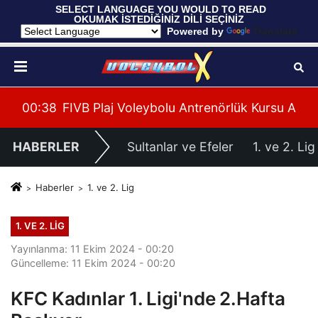
 SELECT LANGUAGE YOU WOULD TO READ 
OKUMAK İSTEDİĞİNİZ DİLİ SEÇİNİZ
  Powered by 
Translate
leri Hazırlıklarına Başladı
su Alanya’da Başladı
00:39
U20 Erkek Millî Takımımız, 2027 CEV U20 Er
HABERLER
Sultanlar ve Efeler
1. ve 2. Lig
Haberler
1. ve 2. Lig
1. VE 2. LIG
Yayınlanma: 11 Ekim 2024 - 00:20
Güncelleme: 11 Ekim 2024 - 00:20
KFC Kadınlar 1. Ligi'nde 2.Hafta