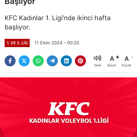
Başlıyor
KFC Kadınlar 1. Ligi’nde ikinci hafta
başlıyor.
11 Ekim 2024 - 00:20
1. VE 2. LIG
A
A
Büyüt
Küçült
Dinle