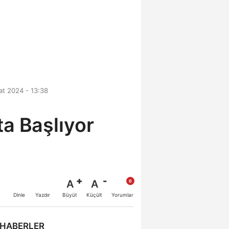
t 2024 - 13:38
ta Başlıyor
A
A
Büyüt
Küçült
Dinle
Yazdır
Yorumlar
 HABERLER