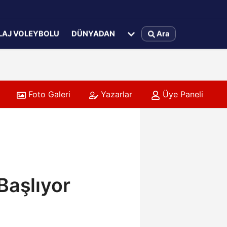
LAJ VOLEYBOLU
DÜNYADAN
Ara
Foto Galeri
Yazarlar
Üye Paneli
Başlıyor