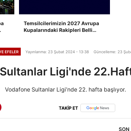
pa
Temsilcilerimizin 2027 Avrupa
Kupalarındaki Rakipleri Belli
Oluyor
VE EFELER
Yayınlanma: 23 Şubat 2024 - 13:38
Güncelleme: 23 Şuba
ultanlar Ligi'nde 22.Haf
Vodafone Sultanlar Ligi’nde 22. hafta başlıyor.
TAKİP ET
SON