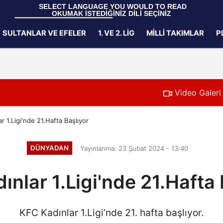
 SELECT LANGUAGE YOU WOULD TO READ 
OKUMAK İSTEDİĞİNİZ DİLİ SEÇİNİZ
  Powered by 
Translate
SULTANLAR VE EFELER
1. VE 2. LIG
MILLI TAKIMLAR
P
Gizlilik İlkeleri
Video Galeri
r 1.Ligi'nde 21.Hafta Başlıyor
DÜNYADAN
Yayınlanma: 23 Şubat 2024 - 13:40
ınlar 1.Ligi'nde 21.Hafta 
KFC Kadınlar 1.Ligi’nde 21. hafta başlıyor.