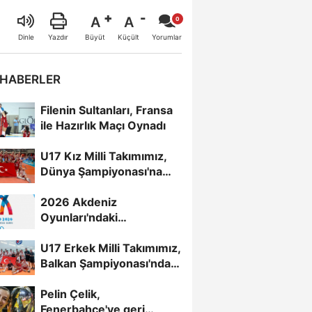
A
A
Büyüt
Küçült
Dinle
Yazdır
Yorumlar
 HABERLER
Filenin Sultanları, Fransa
ile Hazırlık Maçı Oynadı
U17 Kız Milli Takımımız,
Dünya Şampiyonası'na
Galibiyetle Başladı...
2026 Akdeniz
Oyunları'ndaki
Rakiplerimiz Belli Oldu
U17 Erkek Milli Takımımız,
Balkan Şampiyonası'nda
Yarı Finalde
Pelin Çelik,
Fenerbahçe'ye geri