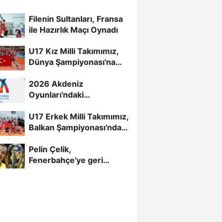
Filenin Sultanları, Fransa
ile Hazırlık Maçı Oynadı
U17 Kız Milli Takımımız,
Dünya Şampiyonası'na
Galibiyetle Başladı...
2026 Akdeniz
Oyunları'ndaki
Rakiplerimiz Belli Oldu
U17 Erkek Milli Takımımız,
Balkan Şampiyonası'nda
Yarı Finalde
Pelin Çelik,
Fenerbahçe'ye geri
döndü