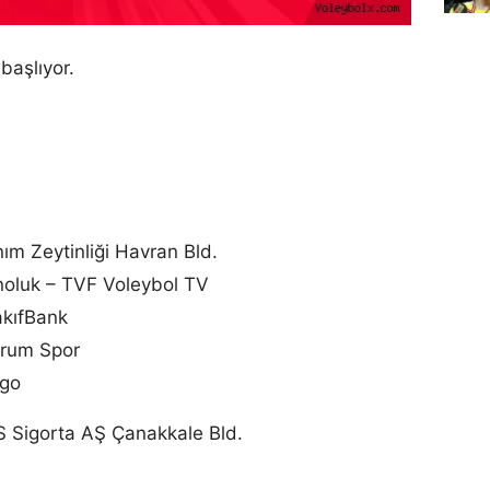
başlıyor.
m Zeytinliği Havran Bld.
noluk – TVF Voleybol TV
akıfBank
drum Spor
rgo
S Sigorta AŞ Çanakkale Bld.