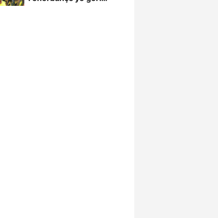
döndü