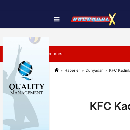
Künye
İletişim
Çerez Politikası
8 Ağustos 2026, Cumartesi
Haberler
Dünyadan
KFC Kadınla
KFC Kad