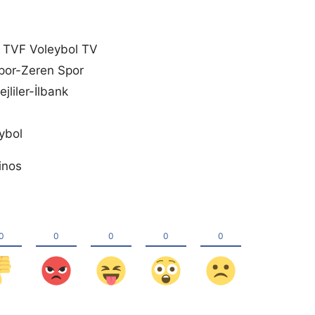
– TVF Voleybol TV
por-Zeren Spor
liler-İlbank
ybol
inos