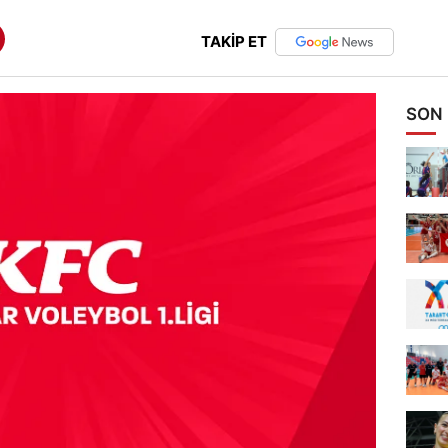
TAKİP ET
SON