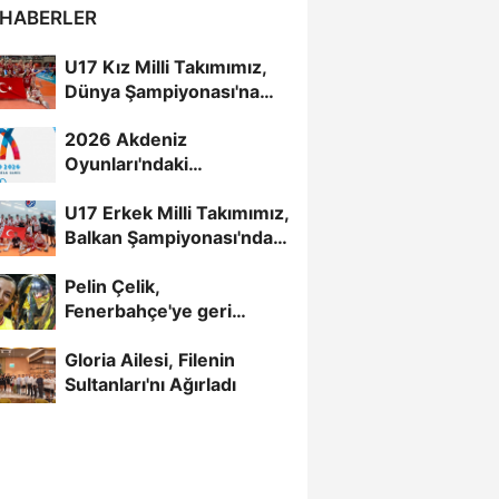
 HABERLER
U17 Kız Milli Takımımız,
Dünya Şampiyonası'na
Galibiyetle Başladı...
2026 Akdeniz
Oyunları'ndaki
Rakiplerimiz Belli Oldu
U17 Erkek Milli Takımımız,
Balkan Şampiyonası'nda
Yarı Finalde
Pelin Çelik,
Fenerbahçe'ye geri
döndü
Gloria Ailesi, Filenin
Sultanları'nı Ağırladı