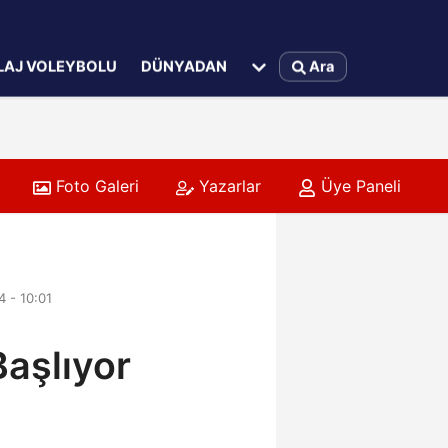
LAJ VOLEYBOLU
DÜNYADAN
Ara
Foto Galeri
Yazarlar
Üye Paneli
 - 10:01
Başlıyor