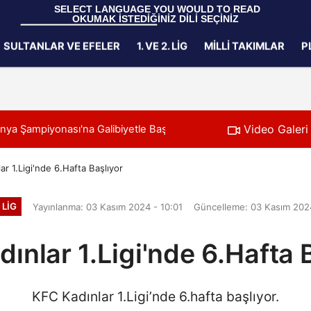
 SELECT LANGUAGE YOU WOULD TO READ 
OKUMAK İSTEDİĞİNİZ DİLİ SEÇİNİZ
  Powered by 
Translate
SULTANLAR VE EFELER
1. VE 2. LIG
MILLI TAKIMLAR
P
Gizlilik İlkeleri
Video Galeri
ünya Şampiyonası'na Galibiyetle Başladı
r 1.Ligi'nde 6.Hafta Başlıyor
. LIG
Yayınlanma: 03 Kasım 2024 - 10:01
Güncelleme: 03 Kasım 2024
ınlar 1.Ligi'nde 6.Hafta 
KFC Kadınlar 1.Ligi’nde 6.hafta başlıyor.