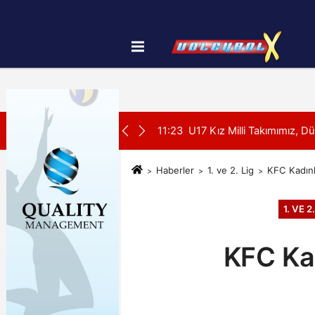
Künye
İletişim
Çerez Politikası
SON DAKİKA:
imiz Belli Oldu
11:23
U17 Kız Milli Takımımız, D
Haberler
1. ve 2. Lig
KFC Kadınla
1. VE 2
KFC Kad