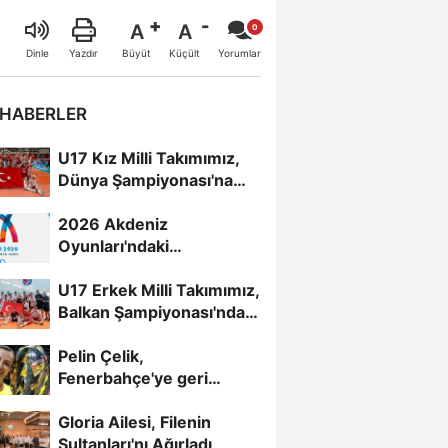
A
A
Büyüt
Küçült
Dinle
Yazdır
Yorumlar
 HABERLER
U17 Kız Milli Takımımız,
Dünya Şampiyonası'na
Galibiyetle Başladı...
2026 Akdeniz
Oyunları'ndaki
Rakiplerimiz Belli Oldu
U17 Erkek Milli Takımımız,
Balkan Şampiyonası'nda
Yarı Finalde
Pelin Çelik,
Fenerbahçe'ye geri
döndü
Gloria Ailesi, Filenin
Sultanları'nı Ağırladı