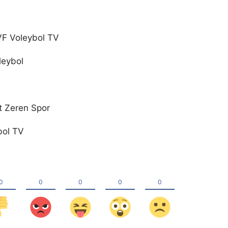
TVF Voleybol TV
leybol
et Zeren Spor
bol TV