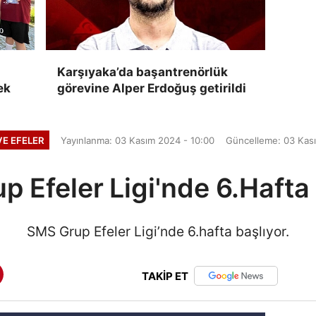
Karşıyaka’da başantrenörlük
ek
görevine Alper Erdoğuş getirildi
E EFELER
Yayınlanma: 03 Kasım 2024 - 10:00
Güncelleme: 03 Kası
 Efeler Ligi'nde 6.Hafta
SMS Grup Efeler Ligi’nde 6.hafta başlıyor.
TAKİP ET