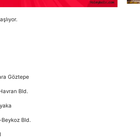
aşlıyor.
para Göztepe
Havran Bld.
ıyaka
-Beykoz Bld.
l