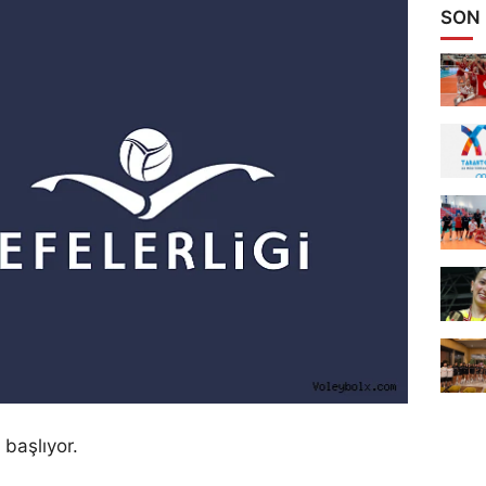
SON
 başlıyor.