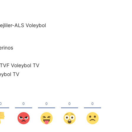
jliler-ALS Voleybol
rinos
 TVF Voleybol TV
eybol TV