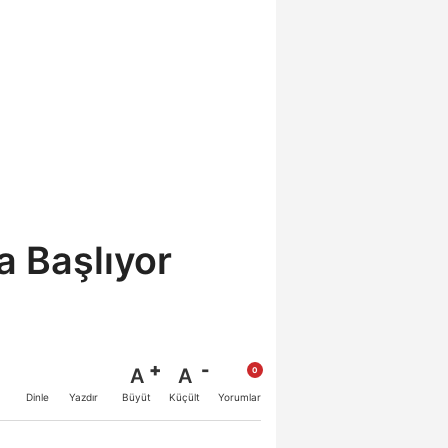
a Başlıyor
A
A
Büyüt
Küçült
Dinle
Yazdır
Yorumlar