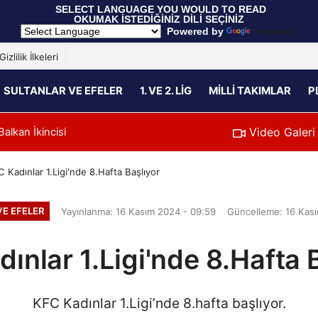
 SELECT LANGUAGE YOU WOULD TO READ 
OKUMAK İSTEDİĞİNİZ DİLİ SEÇİNİZ
  Powered by 
Translate
Gizlilik İlkeleri
SULTANLAR VE EFELER
1. VE 2. LIG
MILLI TAKIMLAR
P
Video Galeri
k Maçında Fransa'yı 3-1 Mağlup Etti
00:35
U17 Erkek Milli
 Kadınlar 1.Ligi'nde 8.Hafta Başlıyor
E EFELER
Yayınlanma: 16 Kasım 2024 - 09:59
Güncelleme: 16 Kası
ınlar 1.Ligi'nde 8.Hafta 
KFC Kadınlar 1.Ligi’nde 8.hafta başlıyor.