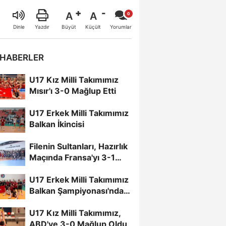
A
A
Büyüt
Küçült
Dinle
Yazdır
Yorumlar
 HABERLER
U17 Kız Milli Takımımız
Mısır'ı 3-0 Mağlup Etti
U17 Erkek Milli Takımımız
Balkan İkincisi
Filenin Sultanları, Hazırlık
Maçında Fransa'yı 3-1
Mağlup Etti
U17 Erkek Milli Takımımız
Balkan Şampiyonası'nda
Finalde
U17 Kız Milli Takımımız,
ABD'ye 3-0 Mağlup Oldu