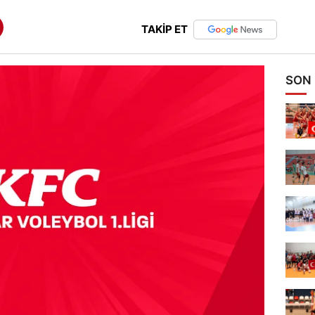
TAKİP ET
SON