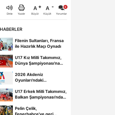
A
A
Büyüt
Küçült
Dinle
Yazdır
Yorumlar
 HABERLER
Filenin Sultanları, Fransa
ile Hazırlık Maçı Oynadı
U17 Kız Milli Takımımız,
Dünya Şampiyonası'na
Galibiyetle Başladı...
2026 Akdeniz
Oyunları'ndaki
Rakiplerimiz Belli Oldu
U17 Erkek Milli Takımımız,
Balkan Şampiyonası'nda
Yarı Finalde
Pelin Çelik,
Fenerbahçe'ye geri