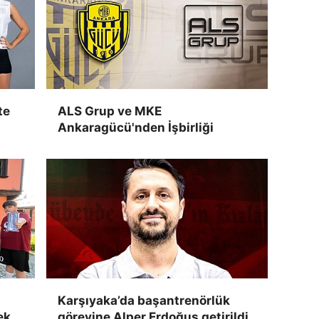
te
ALS Grup ve MKE
Ankaragücü'nden İşbirliği
Karşıyaka’da başantrenörlük
ek
görevine Alper Erdoğuş getirildi