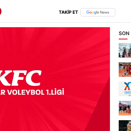
TAKİP ET
SON