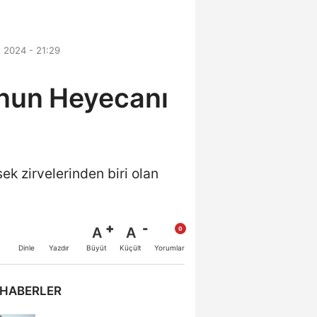
 2024 - 21:29
'nun Heyecanı
ek zirvelerinden biri olan
A
A
Büyüt
Küçült
Dinle
Yazdır
Yorumlar
 HABERLER