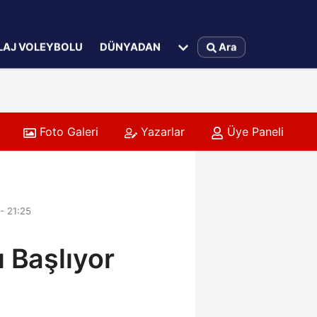
LAJ VOLEYBOLU
DÜNYADAN
Ara
Foto Galeri
Yazarlar
Üye Paneli
- 21:25
ı Başlıyor