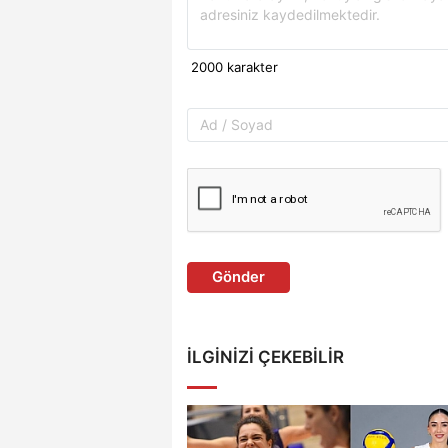
Gönder
İLGINIZI ÇEKEBILIR