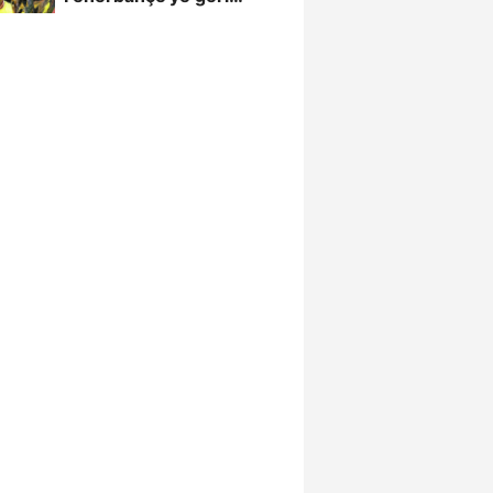
döndü