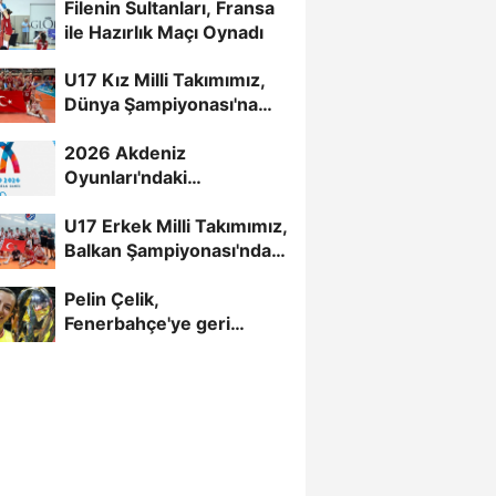
Filenin Sultanları, Fransa
ile Hazırlık Maçı Oynadı
U17 Kız Milli Takımımız,
Dünya Şampiyonası'na
Galibiyetle Başladı...
2026 Akdeniz
Oyunları'ndaki
Rakiplerimiz Belli Oldu
U17 Erkek Milli Takımımız,
Balkan Şampiyonası'nda
Yarı Finalde
Pelin Çelik,
Fenerbahçe'ye geri
döndü