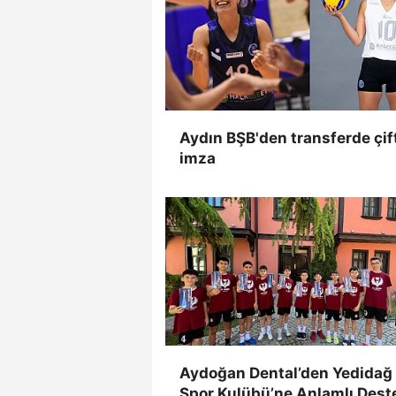
Aydın BŞB'den transferde çif
imza
Aydoğan Dental’den Yedidağ
Spor Kulübü’ne Anlamlı Dest