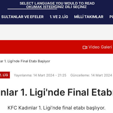
 SELECT LANGUAGE YOU WOULD TO READ 
OKUMAK İSTEDİĞİNİZ DİLİ SEÇİNİZ
  Powered by 
Translate
SULTANLAR VE EFELER
1. VE 2. LIG
MILLI TAKIMLAR
P
Gizlilik İlkeleri
Video Galeri
r 1. Ligi'nde Final Etabı Başlıyor
2. LIG
Yayınlanma: 14 Mart 2024 - 21:25
Güncelleme: 14 Mart 2024 
lar 1. Ligi'nde Final Etab
KFC Kadınlar 1. Ligi’nde final etabı başlıyor.