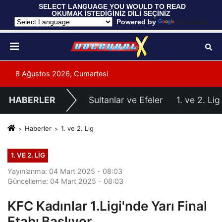
 SELECT LANGUAGE YOU WOULD TO READ 
OKUMAK İSTEDİĞİNİZ DİLİ SEÇİNİZ
  Powered by 
Translate
8 Ağustos 2026, Cumartesi
HABERLER
Sultanlar ve Efeler
1. ve 2. Lig
Haberler
1. ve 2. Lig
1. VE 2. LIG
Yayınlanma: 04 Mart 2025 - 08:03
Güncelleme: 04 Mart 2025 - 08:03
KFC Kadınlar 1.Ligi'nde Yarı Final
Etabı Başlıyor