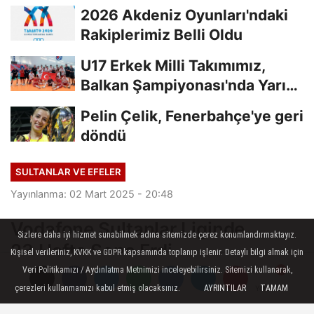
Başladı...
2026 Akdeniz Oyunları'ndaki
Rakiplerimiz Belli Oldu
U17 Erkek Milli Takımımız,
Balkan Şampiyonası'nda Yarı
Finalde
Pelin Çelik, Fenerbahçe'ye geri
döndü
SULTANLAR VE EFELER
Yayınlanma: 02 Mart 2025 - 20:48
Vodafone Sultanlar Liginde
Sizlere daha iyi hizmet sunabilmek adına sitemizde çerez konumlandırmaktayız.
23.Hafta Sona Erdi
Kişisel verileriniz, KVKK ve GDPR kapsamında toplanıp işlenir. Detaylı bilgi almak için
Veri Politikamızı / Aydınlatma Metnimizi inceleyebilirsiniz. Sitemizi kullanarak,
Vodafone Sultanlar Liginde 23.hafta
çerezleri kullanmamızı kabul etmiş olacaksınız.
AYRINTILAR
TAMAM
Yorumlar
Yorumlar
bugün oynanan karşılaşmalarla sona erdi.