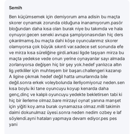
Semih
Ben küçümsemek için demiyorum ama adisin bu maçta
skorer oynamak zorunda olduğuna inanamıyorum.pasör
bloğundan daha kısa olan burak niye bu takımda ve hala
oynuyor.gecen seneki avrupa şampiyonasından hiç ders
çıkarılmamış.bu maçta dahi köşe oyuncularımız skorer
olamıyorsa çok büyük sıkınti var.sadece set sonunda efe
ve mirza kısa süreliğine girdi.arkasi ligde taşıyan mirza bu
maçta yedekse vede onun yerine oynayanlar sayı almada
zorlanıyorsa değişen hiç bir şey yok.hedef yanlızca altın
lig.yetkililer için muhteşem bir başarı.challengeri kazanıp
A ligine çıkmak hedef değil hatta umurlarında bile
değil.sonra erkek voleybolunda ilerliyomiyoruz neden.sen
kısa boylu iki tane oyuncuyu koyup kenarda daha
genç,dinç ve kalıplı oyuncuyu yedekte bekletirsen tabi ki
hiç bir ilerleme olmaz.bare mirzayi oynat yanına manşet
için yiğiti koy.ama burak oynamazsa olmaz.milli takimin
daimi dokunulmaz üyesi.sonra neden nedim ozbey e laf
söylendi.ayni hataları yapmaya devam ediyor.pes pes
yani