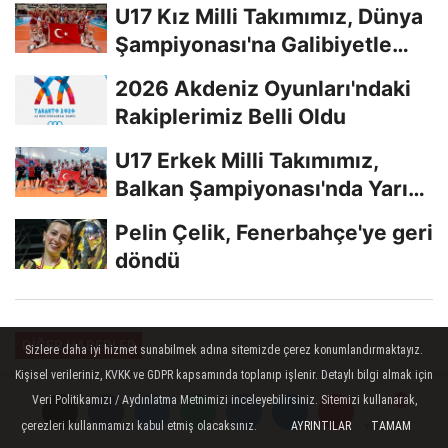
U17 Kız Milli Takımımız, Dünya
Şampiyonası'na Galibiyetle
Başladı...
2026 Akdeniz Oyunları'ndaki
Rakiplerimiz Belli Oldu
U17 Erkek Milli Takımımız,
Balkan Şampiyonası'nda Yarı
Finalde
Pelin Çelik, Fenerbahçe'ye geri
döndü
DIĞER HABERLER
Sizlere daha iyi hizmet sunabilmek adına sitemizde çerez konumlandırmaktayız.
Kişisel verileriniz, KVKK ve GDPR kapsamında toplanıp işlenir. Detaylı bilgi almak için
Yayınlanma: 25 Mayıs 2022 - 22:44
Veri Politikamızı / Aydınlatma Metnimizi inceleyebilirsiniz. Sitemizi kullanarak,
Festival Voleybol Midi Kızlarda
çerezleri kullanmamızı kabul etmiş olacaksınız.
AYRINTILAR
TAMAM
Yorumlar
Yorumlar
Yorumlar
Yorumlar