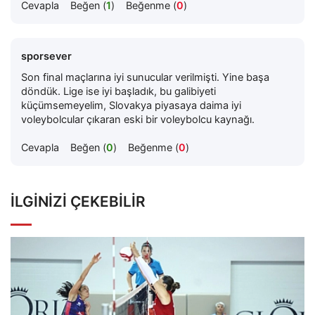
Cevapla
Beğen (
1
)
Beğenme (
0
)
sporsever
Son final maçlarına iyi sunucular verilmişti. Yine başa
döndük. Lige ise iyi başladık, bu galibiyeti
küçümsemeyelim, Slovakya piyasaya daima iyi
voleybolcular çıkaran eski bir voleybolcu kaynağı.
Cevapla
Beğen (
0
)
Beğenme (
0
)
İLGINIZI ÇEKEBILIR