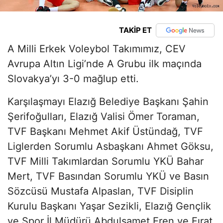
TAKİP ET
A Milli Erkek Voleybol Takımımız, CEV
Avrupa Altın Ligi’nde A Grubu ilk maçında
Slovakya’yı 3-0 mağlup etti.
Karşılaşmayı Elazığ Belediye Başkanı Şahin
Şerifoğulları, Elazığ Valisi Ömer Toraman,
TVF Başkanı Mehmet Akif Üstündağ, TVF
Liglerden Sorumlu Asbaşkanı Ahmet Göksu,
TVF Milli Takımlardan Sorumlu YKÜ Bahar
Mert, TVF Basından Sorumlu YKÜ ve Basın
Sözcüsü Mustafa Alpaslan, TVF Disiplin
Kurulu Başkanı Yaşar Sezikli, Elazığ Gençlik
ve Spor İl Müdürü Abdulsamet Eren ve Fırat