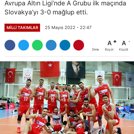
Avrupa Altın Ligi’nde A Grubu ilk maçında
Slovakya’yı 3-0 mağlup etti.
25 Mayıs 2022 - 22:47
MILLI TAKIMLAR
A
A
Büyüt
Küçült
Dinle