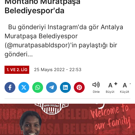
Montano Muratpaşa
Belediyespor'da
Bu gönderiyi Instagram'da gör Antalya
Muratpaşa Belediyespor
(@muratpasabldspor)'in paylaştığı bir
gönderi...
25 Mayıs 2022 - 22:53
1. VE 2. LIG
A
A
Büyüt
Küçült
Dinle