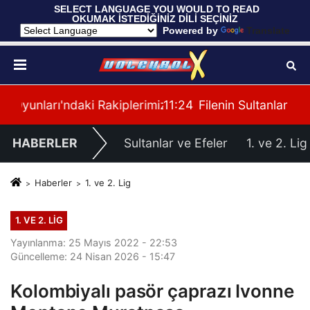
 SELECT LANGUAGE YOU WOULD TO READ 
OKUMAK İSTEDİĞİNİZ DİLİ SEÇİNİZ
  Powered by 
Translate
imiz Belli Oldu
11:24
Filenin Sultanları, Fransa ile Hazırlık Maçı Oy
HABERLER
Sultanlar ve Efeler
1. ve 2. Lig
Haberler
1. ve 2. Lig
1. VE 2. LIG
Yayınlanma: 25 Mayıs 2022 - 22:53
Güncelleme: 24 Nisan 2026 - 15:47
Kolombiyalı pasör çaprazı Ivonne