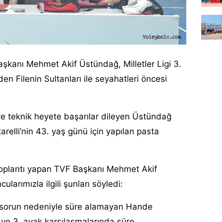
şkanı Mehmet Akif Üstündağ, Milletler Ligi 3.
en Filenin Sultanları ile seyahatleri öncesi
ve teknik heyete başarılar dileyen Üstündağ
relli’nin 43. yaş günü için yapılan pasta
 toplantı yapan TVF Başkanı Mehmet Akif
larımızla ilgili şunları söyledi:
 sorun nedeniyle süre alamayan Hande
dı ve 3. ayak karşılaşmalarında süre