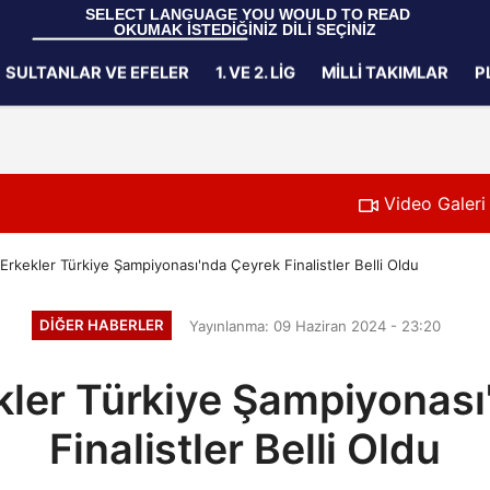
 SELECT LANGUAGE YOU WOULD TO READ 
OKUMAK İSTEDİĞİNİZ DİLİ SEÇİNİZ
  Powered by 
Translate
SULTANLAR VE EFELER
1. VE 2. LIG
MILLI TAKIMLAR
P
Gizlilik İlkeleri
Video Galeri
Erkekler Türkiye Şampiyonası'nda Çeyrek Finalistler Belli Oldu
DIĞER HABERLER
Yayınlanma: 09 Haziran 2024 - 23:20
kler Türkiye Şampiyonası
Finalistler Belli Oldu