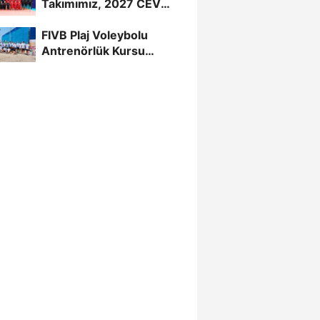
Takımımız, 2027 CEV
U20 Erkekler Avrupa
FIVB Plaj Voleybolu
Şampiyonası...
Antrenörlük Kursu
Alanya’da Başladı