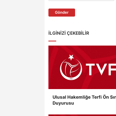
Gönder
İLGINIZI ÇEKEBILIR
Ulusal Hakemliğe Terfi Ön Sı
Duyurusu