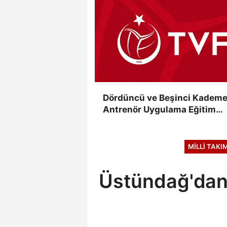
Dördüncü ve Beşinci Kadem
Antrenör Uygulama Eğitim
Kursları Sınav Sonuçları
Açıklandı
MILLI TAKI
Üstündağ'dan