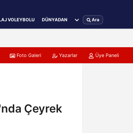
LAJ VOLEYBOLU
DÜNYADAN
Ara
Foto Galeri
Yazarlar
Üye Paneli
'nda Çeyrek