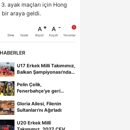
 3. ayak maçları için Hong
 bir araya geldi.
A
A
Büyüt
Küçült
Dinle
Yazdır
Yorumlar
 HABERLER
U17 Erkek Milli Takımımız,
Balkan Şampiyonası'nda
Yarı Finalde
Pelin Çelik,
Fenerbahçe'ye geri
döndü
Gloria Ailesi, Filenin
Sultanları'nı Ağırladı
U20 Erkek Millî
Takımımız, 2027 CEV