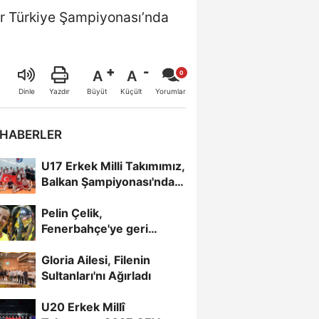
er Türkiye Şampiyonası’nda
A
A
Büyüt
Küçült
Dinle
Yazdır
Yorumlar
 HABERLER
U17 Erkek Milli Takımımız,
Balkan Şampiyonası'nda
Yarı Finalde
Pelin Çelik,
Fenerbahçe'ye geri
döndü
Gloria Ailesi, Filenin
Sultanları'nı Ağırladı
U20 Erkek Millî