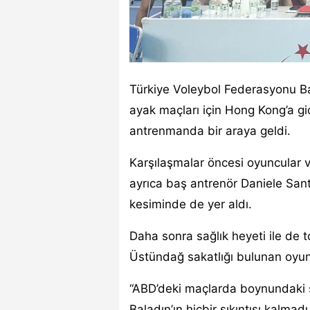
Türkiye Voleybol Federasyonu Ba
ayak maçları için Hong Kong’a gid
antrenmanda bir araya geldi.
Karşılaşmalar öncesi oyuncular 
ayrıca baş antrenör Daniele Santa
kesiminde de yer aldı.
Daha sonra sağlık heyeti ile de
Üstündağ sakatlığı bulunan oyuncu
“ABD’deki maçlarda boynundaki
Baladın’ın hiçbir sıkıntısı kalma