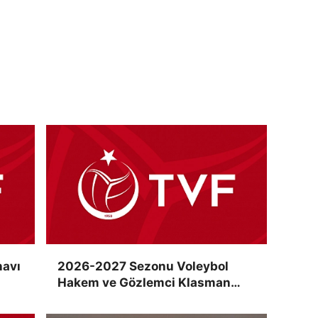
navı
2026-2027 Sezonu Voleybol
Hakem ve Gözlemci Klasman
Sınavı “İlk Kez” Çevrimiçi Olarak
Gerçekleştirildi