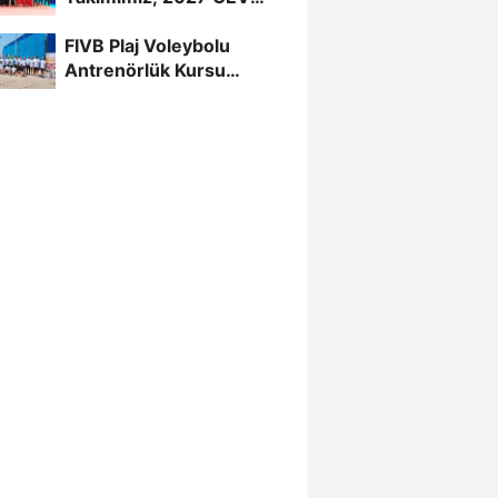
U20 Erkekler Avrupa
FIVB Plaj Voleybolu
Şampiyonası...
Antrenörlük Kursu
Alanya’da Başladı