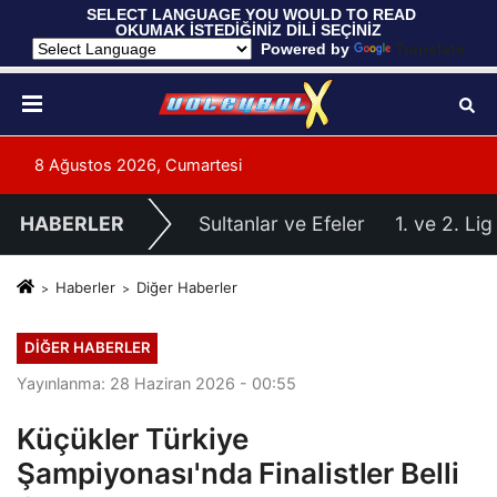
 SELECT LANGUAGE YOU WOULD TO READ 
OKUMAK İSTEDİĞİNİZ DİLİ SEÇİNİZ
  Powered by 
Translate
8 Ağustos 2026, Cumartesi
HABERLER
Sultanlar ve Efeler
1. ve 2. Lig
Haberler
Diğer Haberler
DIĞER HABERLER
Yayınlanma: 28 Haziran 2026 - 00:55
Küçükler Türkiye
Şampiyonası'nda Finalistler Belli