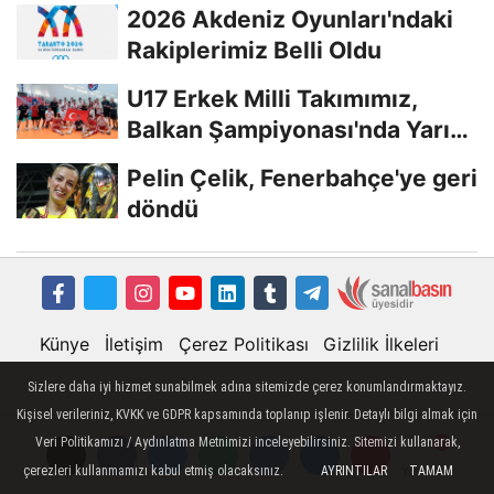
Başladı...
2026 Akdeniz Oyunları'ndaki
Rakiplerimiz Belli Oldu
U17 Erkek Milli Takımımız,
Balkan Şampiyonası'nda Yarı
Finalde
Pelin Çelik, Fenerbahçe'ye geri
döndü
Künye
İletişim
Çerez Politikası
Gizlilik İlkeleri
Sizlere daha iyi hizmet sunabilmek adına sitemizde çerez konumlandırmaktayız.
Kişisel verileriniz, KVKK ve GDPR kapsamında toplanıp işlenir. Detaylı bilgi almak için
Veri Politikamızı / Aydınlatma Metnimizi inceleyebilirsiniz. Sitemizi kullanarak,
çerezleri kullanmamızı kabul etmiş olacaksınız.
AYRINTILAR
TAMAM
Yorumlar
Yorumlar
Yorumlar