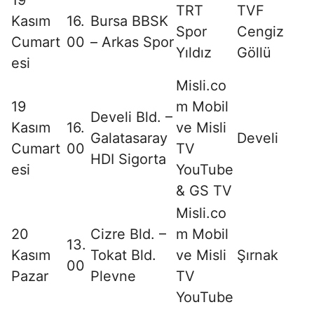
19
TRT
TVF
Kasım
16.
Bursa BBSK
Spor
Cengiz
Cumart
00
– Arkas Spor
Yıldız
Göllü
esi
Misli.co
19
m Mobil
Develi Bld. –
Kasım
16.
ve Misli
Galatasaray
Develi
Cumart
00
TV
HDI Sigorta
esi
YouTube
& GS TV
Misli.co
20
Cizre Bld. –
m Mobil
13.
Kasım
Tokat Bld.
ve Misli
Şırnak
00
Pazar
Plevne
TV
YouTube