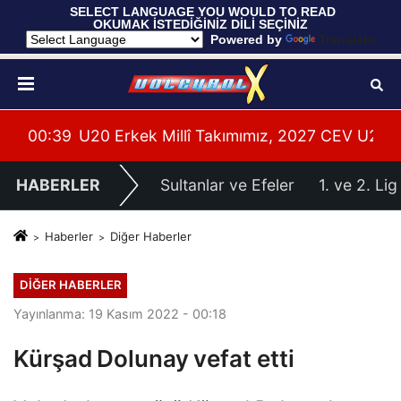
 SELECT LANGUAGE YOU WOULD TO READ 
OKUMAK İSTEDİĞİNİZ DİLİ SEÇİNİZ
  Powered by 
Translate
leri Hazırlıklarına Başladı
su Alanya’da Başladı
00:39
U20 Erkek Millî Takımımız, 2027 CEV U20 Er
HABERLER
Sultanlar ve Efeler
1. ve 2. Lig
Haberler
Diğer Haberler
DIĞER HABERLER
Yayınlanma: 19 Kasım 2022 - 00:18
Kürşad Dolunay vefat etti