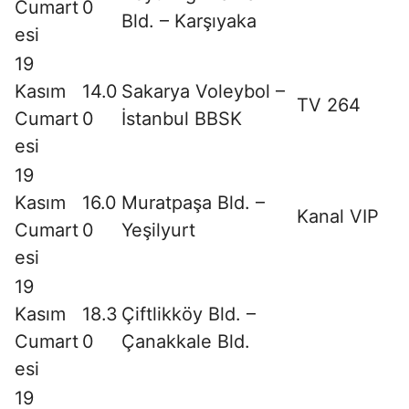
Cumart
0
Bld. – Karşıyaka
esi
19
Kasım
14.0
Sakarya Voleybol –
TV 264
Cumart
0
İstanbul BBSK
esi
19
Kasım
16.0
Muratpaşa Bld. –
Kanal VIP
Cumart
0
Yeşilyurt
esi
19
Kasım
18.3
Çiftlikköy Bld. –
Cumart
0
Çanakkale Bld.
esi
19