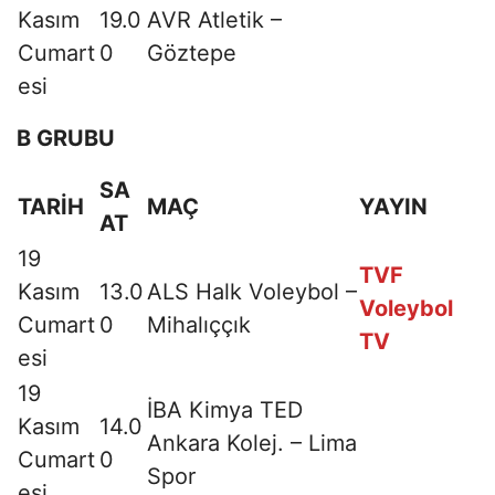
Kasım
19.0
AVR Atletik –
Cumart
0
Göztepe
esi
B GRUBU
SA
TARİH
MAÇ
YAYIN
AT
19
TVF
Kasım
13.0
ALS Halk Voleybol –
Voleybol
Cumart
0
Mihalıççık
TV
esi
19
İBA Kimya TED
Kasım
14.0
Ankara Kolej. – Lima
Cumart
0
Spor
esi