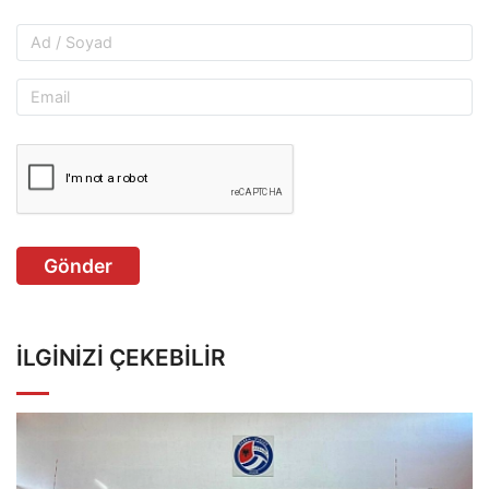
Gönder
İLGINIZI ÇEKEBILIR