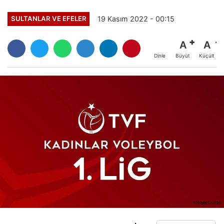
19 Kasım 2022 - 00:15
SULTANLAR VE EFELER
A
A
Büyüt
Küçült
Dinle