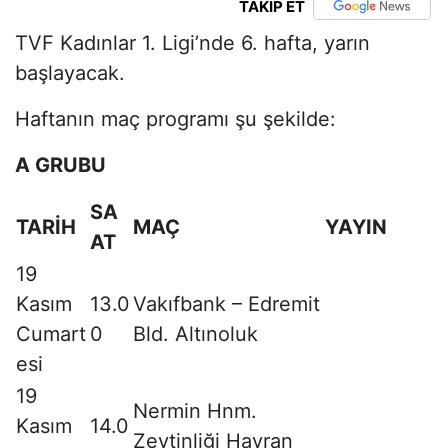
TAKİP ET
TVF Kadınlar 1. Ligi’nde 6. hafta, yarın
başlayacak.
Haftanın maç programı şu şekilde:
A GRUBU
SA
TARİH
MAÇ
YAYIN
AT
19
Kasım
13.0
Vakıfbank – Edremit
Cumart
0
Bld. Altınoluk
esi
19
Nermin Hnm.
Kasım
14.0
Zeytinliği Havran