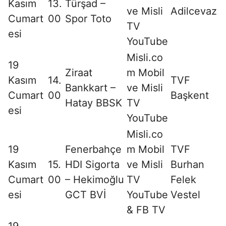
Kasım
13.
Türşad –
ve Misli
Adilcevaz
Cumart
00
Spor Toto
TV
esi
YouTube
Misli.co
19
Ziraat
m Mobil
Kasım
14.
TVF
Bankkart –
ve Misli
Cumart
00
Başkent
Hatay BBSK
TV
esi
YouTube
Misli.co
19
Fenerbahçe
m Mobil
TVF
Kasım
15.
HDI Sigorta
ve Misli
Burhan
Cumart
00
– Hekimoğlu
TV
Felek
esi
GCT BVİ
YouTube
Vestel
& FB TV