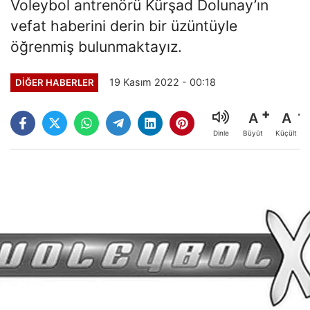
Voleybol antrenörü Kürşad Dolunay’ın
vefat haberini derin bir üzüntüyle
öğrenmiş bulunmaktayız.
19 Kasım 2022 - 00:18
DIĞER HABERLER
A
A
Büyüt
Küçült
Dinle