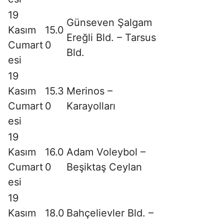
19
Günseven Şalgam
Kasım
15.0
Ereğli Bld. – Tarsus
Cumart
0
Bld.
esi
19
Kasım
15.3
Merinos –
Cumart
0
Karayolları
esi
19
Kasım
16.0
Adam Voleybol –
Cumart
0
Beşiktaş Ceylan
esi
19
Kasım
18.0
Bahçelievler Bld. –