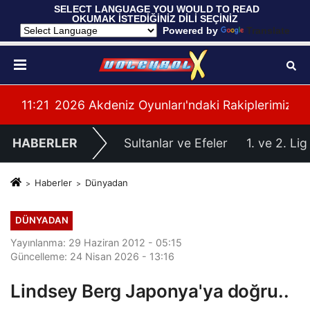
 SELECT LANGUAGE YOU WOULD TO READ 
OKUMAK İSTEDİĞİNİZ DİLİ SEÇİNİZ
  Powered by 
Translate
yonası'na Galibiyetle Başladı
11:21
2026 Akdeniz Oyunları'ndaki Rakiplerimiz Bel
11:
HABERLER
Sultanlar ve Efeler
1. ve 2. Lig
Haberler
Dünyadan
DÜNYADAN
Yayınlanma: 29 Haziran 2012 - 05:15
Güncelleme: 24 Nisan 2026 - 13:16
Lindsey Berg Japonya'ya doğru..