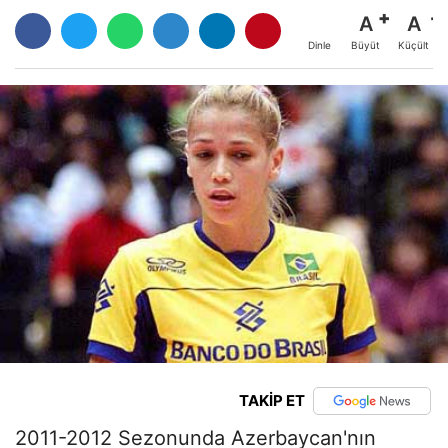
A
A
Büyüt
Küçült
Dinle
TAKİP ET
2011-2012 Sezonunda Azerbaycan'nın