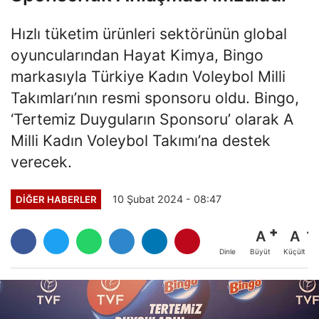
Hızlı tüketim ürünleri sektörünün global
oyuncularından Hayat Kimya, Bingo
markasıyla Türkiye Kadın Voleybol Milli
Takımları’nın resmi sponsoru oldu. Bingo,
‘Tertemiz Duyguların Sponsoru’ olarak A
Milli Kadın Voleybol Takımı’na destek
verecek.
10 Şubat 2024 - 08:47
DIĞER HABERLER
A
A
Büyüt
Küçült
Dinle