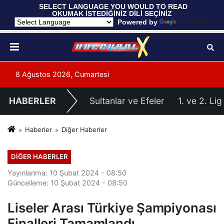
 SELECT LANGUAGE YOU WOULD TO READ 
OKUMAK İSTEDİĞİNİZ DİLİ SEÇİNİZ
  Powered by 
Translate
8 Ağustos 2026, Cumartesi
HABERLER
Sultanlar ve Efeler
1. ve 2. Lig
Haberler
Diğer Haberler
DIĞER HABERLER
Yayınlanma: 10 Şubat 2024 - 08:50
Güncelleme: 10 Şubat 2024 - 08:50
Liseler Arası Türkiye Şampiyonası
Finalleri Tamamlandı