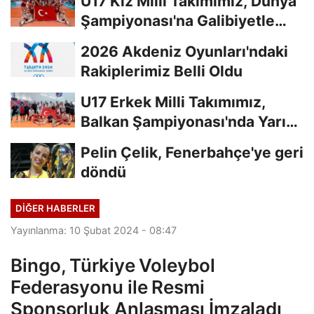
U17 Kız Milli Takımımız, Dünya
Şampiyonası'na Galibiyetle
Başladı...
2026 Akdeniz Oyunları'ndaki
Rakiplerimiz Belli Oldu
U17 Erkek Milli Takımımız,
Balkan Şampiyonası'nda Yarı
Finalde
Pelin Çelik, Fenerbahçe'ye geri
döndü
DIĞER HABERLER
Yayınlanma: 10 Şubat 2024 - 08:47
Bingo, Türkiye Voleybol
Federasyonu ile Resmi
Sponsorluk Anlaşması İmzaladı