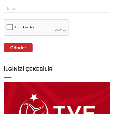
Gönder
İLGINIZI ÇEKEBILIR