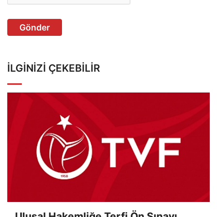
Gönder
İLGINIZI ÇEKEBILIR
Ulusal Hakemliğe Terfi Ön Sınavı