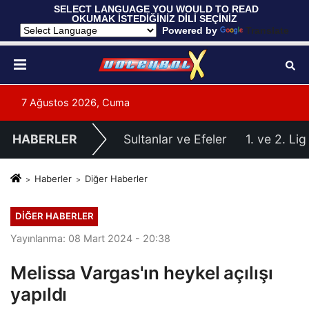
 SELECT LANGUAGE YOU WOULD TO READ 
OKUMAK İSTEDİĞİNİZ DİLİ SEÇİNİZ
  Powered by 
Translate
7 Ağustos 2026, Cuma
HABERLER
Sultanlar ve Efeler
1. ve 2. Lig
Haberler
Diğer Haberler
DIĞER HABERLER
Yayınlanma: 08 Mart 2024 - 20:38
Melissa Vargas'ın heykel açılışı
yapıldı