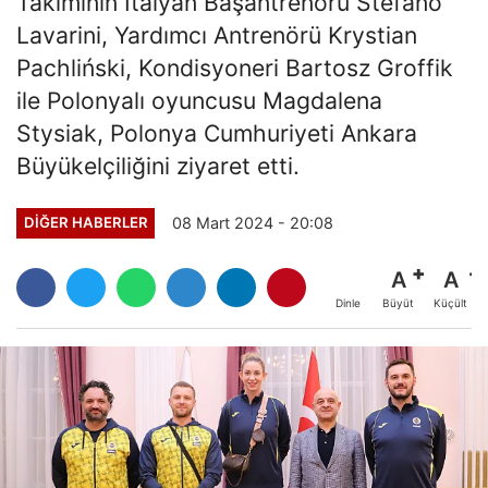
Takımının İtalyan Başantrenörü Stefano
Lavarini, Yardımcı Antrenörü Krystian
Pachliński, Kondisyoneri Bartosz Groffik
ile Polonyalı oyuncusu Magdalena
Stysiak, Polonya Cumhuriyeti Ankara
Büyükelçiliğini ziyaret etti.
08 Mart 2024 - 20:08
DIĞER HABERLER
A
A
Büyüt
Küçült
Dinle