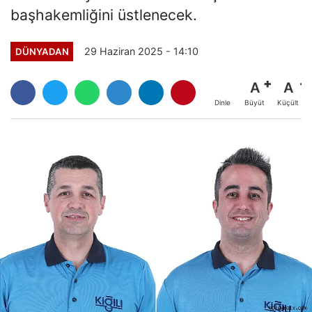
başhakemliğini üstlenecek.
29 Haziran 2025 - 14:10
DÜNYADAN
A
A
Büyüt
Küçült
Dinle