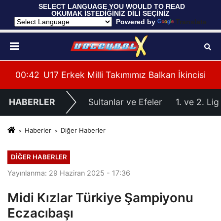
 SELECT LANGUAGE YOU WOULD TO READ 
OKUMAK İSTEDİĞİNİZ DİLİ SEÇİNİZ
  Powered by 
Translate
cisi
00:37
Filenin Sultanları, Hazırlık Maçında Fransa'y
00:
HABERLER
Sultanlar ve Efeler
1. ve 2. Lig
Haberler
Diğer Haberler
DIĞER HABERLER
Yayınlanma: 29 Haziran 2025 - 17:36
Midi Kızlar Türkiye Şampiyonu
Eczacıbaşı