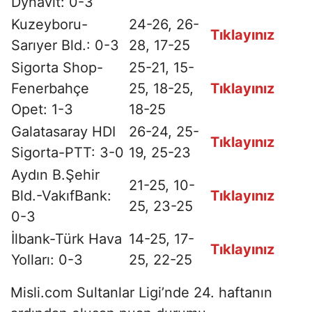
Dynavit: 0-3
Kuzeyboru-
24-26, 26-
Tıklayınız
Sarıyer Bld.: 0-3
28, 17-25
Sigorta Shop-
25-21, 15-
Fenerbahçe
25, 18-25,
Tıklayınız
Opet: 1-3
18-25
Galatasaray HDI
26-24, 25-
Tıklayınız
Sigorta-PTT: 3-0
19, 25-23
Aydın B.Şehir
21-25, 10-
Bld.-VakıfBank:
Tıklayınız
25, 23-25
0-3
İlbank-Türk Hava
14-25, 17-
Tıklayınız
Yolları: 0-3
25, 22-25
Misli.com Sultanlar Ligi’nde 24. haftanın