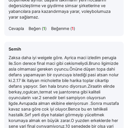
değersizleştirme ve giydirme simsar şirketlerine ve
yabancılara para kazandırmaya yarar, voleybolumuza
yarar sağlamaz.
Cevapla
Beğen (
1
)
Beğenme (
1
)
Semih
Zaksa daha iyi weigele göre. Ayrica maci izledim perugia
ile.Son derece final maci gibi cekismeliydi.Bruno ligimizde
asla olmamasi gereken oyuncu.Önüne düşen topa dahi
defans yapamayan bir oyuncuya istediği pasi atsan nolur
ki.2.17 lik italyan micholette bile harika toplar cikartip
defans yapıyor. Sen hala bruno diyorsun.Ziraatin elinde
berkay,ogulcan,termat ve juantorena gibi kaliteli
oyuncularin var.2 senedir beri sampiyon oluyorsun
ligde.Avrupada alman ekibine eleniyorsun .Sonra mustafa
kavaz sana göre cok iyi oluyor.Bence bu en tehlikeli
hastalik.Sırf yerli diye hatalari görmeyip yüceltmek
korumaya almak en büyük zarar.O yuzden erkeklerde her
sene yari final oynıyamiyoruz.10 senedede bir olsa yari