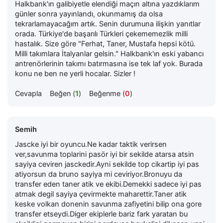
Halkbank'ın galibiyetle elendiği maçın altına yazdıklarım
günler sonra yayınlandı, okunmamış da olsa
tekrarlamayacağım artık. Senin durumuna ilişkin yanıtlar
orada. Türkiye'de başarılı Türkleri çekememezlik milli
hastalık. Size göre "Ferhat, Taner, Mustafa hepsi kötü.
Milli takımlara İtalyanlar gelsin." Halkbank'ın eski yabancı
antrenörlerinin takımı batırmasına ise tek laf yok. Burada
konu ne ben ne yerli hocalar. Sizler !
Cevapla
Beğen (
1
)
Beğenme (
0
)
Semih
Jascke iyi bir oyuncu.Ne kadar taktik verirsen
ver,savunma toplarini pasör iyi bir sekilde atarsa atsin
sayiya ceviren jasckedir.Ayni sekilde top cikartip iyi pas
atiyorsun da bruno sayiya mi ceviriyor.Bronuyu da
transfer eden taner atik ve ekibi.Demekki sadece iyi pas
atmak degil sayiya çevirmekte maharettir.Taner atik
keske volkan donenin savunma zafiyetini bilip ona gore
transfer etseydi.Diger ekiplerle bariz fark yaratan bu