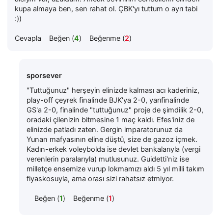
kupa almaya ben, sen rahat ol. ÇBK'yı tuttum o ayrı tabi
:))
Cevapla
Beğen (
4
)
Beğenme (
2
)
sporsever
"Tuttuğunuz" herşeyin elinizde kalması acı kaderiniz,
play-off çeyrek finalinde BJK'ya 2-0, yarıfinalinde
GS'a 2-0, finalinde "tuttuğunuz" proje de şimdilik 2-0,
oradaki çilenizin bitmesine 1 maç kaldı. Efes'iniz de
elinizde patladı zaten. Gergin imparatorunuz da
Yunan mafyasının eline düştü, size de gazoz içmek.
Kadın-erkek voleybolda ise devlet bankalarıyla (vergi
verenlerin paralarıyla) mutlusunuz. Guidetti'niz ise
milletçe ensemize vurup lokmamızı aldı 5 yıl milli takım
fiyaskosuyla, ama orası sizi rahatsız etmiyor.
Beğen (
1
)
Beğenme (
1
)