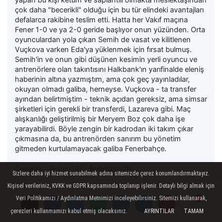
çok daha "becerikli" olduğu için bu tür elindeki avantajları
defalarca rakibine teslim etti. Hatta her Vakıf maçına
Fener 1-0 ve ya 2-0 geride başlıyor onun yüzünden. Orta
oyunculardan yola çıkan Semih de vasat ve kilitlenen
Vuçkova varken Eda'ya yüklenmek için fırsat bulmuş.
Semih'in ve onun gibi düşünen kesimin yerli oyuncu ve
antrenörlere olan takıntısını Halkbank'ın yarıfinalde eleniş
haberinin altına yazmıştım, ama çok geç yayınladılar,
okuyan olmadı galiba, herneyse. Vuçkova - ta transfer
ayından belirtmiştim - teknik açıdan gereksiz, ama simsar
şirketleri için gerekli bir transferdi, Lazareva gibi. Maç
alışkanlığı geliştirilmiş bir Meryem Boz çok daha işe
yarayabilirdi. Böyle zengin bir kadrodan iki takım çıkar
çıkmasına da, bu antrenörden sanırım bu yönetim
gitmeden kurtulamayacak galiba Fenerbahçe.
Cevapla
Beğen (
2
)
Beğenme (
1
)
Sizlere daha iyi hizmet sunabilmek adına sitemizde çerez konumlandırmaktayız.
Kişisel verileriniz, KVKK ve GDPR kapsamında toplanıp işlenir. Detaylı bilgi almak için
Veri Politikamızı / Aydınlatma Metnimizi inceleyebilirsiniz. Sitemizi kullanarak,
Semih
çerezleri kullanmamızı kabul etmiş olacaksınız.
AYRINTILAR
TAMAM
Yorumlar
Yorumlar
Demek istedigim daha iyi basarilar gelecekken iste