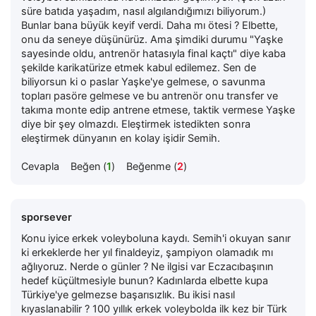
süre batıda yaşadım, nasıl algılandığımızı biliyorum.)
Bunlar bana büyük keyif verdi. Daha mı ötesi ? Elbette,
onu da seneye düşünürüz. Ama şimdiki durumu "Yaşke
sayesinde oldu, antrenör hatasıyla final kaçtı" diye kaba
şekilde karikatürize etmek kabul edilemez. Sen de
biliyorsun ki o paslar Yaşke'ye gelmese, o savunma
topları pasöre gelmese ve bu antrenör onu transfer ve
takıma monte edip antrene etmese, taktik vermese Yaşke
diye bir şey olmazdı. Eleştirmek istedikten sonra
eleştirmek dünyanın en kolay işidir Semih.
Cevapla
Beğen (
1
)
Beğenme (
2
)
sporsever
Konu iyice erkek voleyboluna kaydı. Semih'i okuyan sanır
ki erkeklerde her yıl finaldeyiz, şampiyon olamadık mı
ağlıyoruz. Nerde o günler ? Ne ilgisi var Eczacıbaşının
hedef küçültmesiyle bunun? Kadınlarda elbette kupa
Türkiye'ye gelmezse başarısızlık. Bu ikisi nasıl
kıyaslanabilir ? 100 yıllık erkek voleybolda ilk kez bir Türk