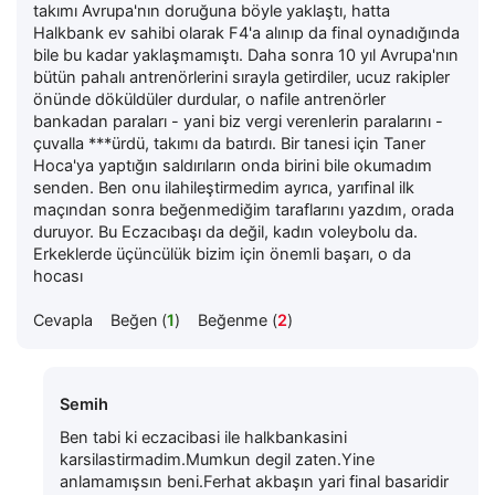
takımı Avrupa'nın doruğuna böyle yaklaştı, hatta
Halkbank ev sahibi olarak F4'a alınıp da final oynadığında
bile bu kadar yaklaşmamıştı. Daha sonra 10 yıl Avrupa'nın
bütün pahalı antrenörlerini sırayla getirdiler, ucuz rakipler
önünde döküldüler durdular, o nafile antrenörler
bankadan paraları - yani biz vergi verenlerin paralarını -
çuvalla ***ürdü, takımı da batırdı. Bir tanesi için Taner
Hoca'ya yaptığın saldırıların onda birini bile okumadım
senden. Ben onu ilahileştirmedim ayrıca, yarıfinal ilk
maçından sonra beğenmediğim taraflarını yazdım, orada
duruyor. Bu Eczacıbaşı da değil, kadın voleybolu da.
Erkeklerde üçüncülük bizim için önemli başarı, o da
hocası
Cevapla
Beğen (
1
)
Beğenme (
2
)
Semih
Ben tabi ki eczacibasi ile halkbankasini
karsilastirmadim.Mumkun degil zaten.Yine
anlamamışsın beni.Ferhat akbaşın yari final basaridir