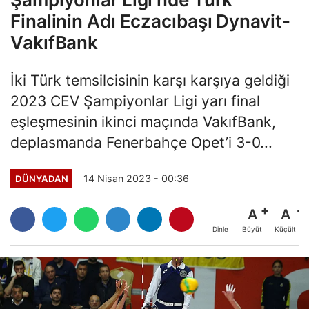
Finalinin Adı Eczacıbaşı Dynavit-
VakıfBank
İki Türk temsilcisinin karşı karşıya geldiği
2023 CEV Şampiyonlar Ligi yarı final
eşleşmesinin ikinci maçında VakıfBank,
deplasmanda Fenerbahçe Opet’i 3-0...
14 Nisan 2023 - 00:36
DÜNYADAN
A
A
Büyüt
Küçült
Dinle