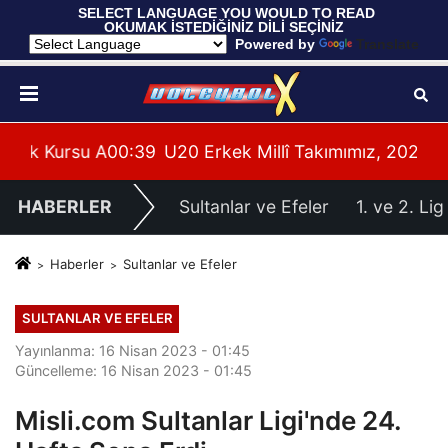
 SELECT LANGUAGE YOU WOULD TO READ 
OKUMAK İSTEDİĞİNİZ DİLİ SEÇİNİZ
  Powered by 
Translate
leri Hazırlıklarına Başladı
su Alanya’da Başladı
00:39
U20 Erkek Millî Takımımız, 2027 CEV U20 Er
HABERLER
Sultanlar ve Efeler
1. ve 2. Lig
Haberler
Sultanlar ve Efeler
SULTANLAR VE EFELER
Yayınlanma: 16 Nisan 2023 - 01:45
Güncelleme: 16 Nisan 2023 - 01:45
Misli.com Sultanlar Ligi'nde 24.