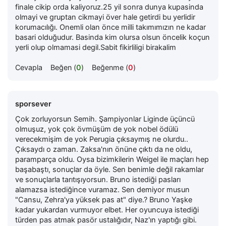
finale cikip orda kaliyoruz.25 yil sonra dunya kupasinda
olmayi ve gruptan cikmayi över hale getirdi bu yerlidir
korumacılığı. Onemli olan önce milli takımımızın ne kadar
basari olduğudur. Basinda kim olursa olsun öncelik koçun
yerli olup olmamasi degil.Sabit fikirliligi birakalim
Cevapla
Beğen (
0
)
Beğenme (
0
)
sporsever
Çok zorluyorsun Semih. Şampiyonlar Liginde üçüncü
olmuşuz, yok çok övmüşüm de yok nobel ödülü
verecekmişim de yok Perugia çıksaymış ne olurdu..
Çıksaydı o zaman. Zaksa'nın önüne çıktı da ne oldu,
paramparça oldu. Oysa bizimkilerin Weigel ile maçları hep
başabaştı, sonuçlar da öyle. Sen benimle değil rakamlar
ve sonuçlarla tarıtışıyorsun. Bruno istediği pasları
alamazsa istediğince vuramaz. Sen demiyor musun
"Cansu, Zehra'ya yüksek pas at" diye.? Bruno Yaşke
kadar yukardan vurmuyor elbet. Her oyuncuya istediği
türden pas atmak pasör ustalığıdır, Naz'ın yaptığı gibi.