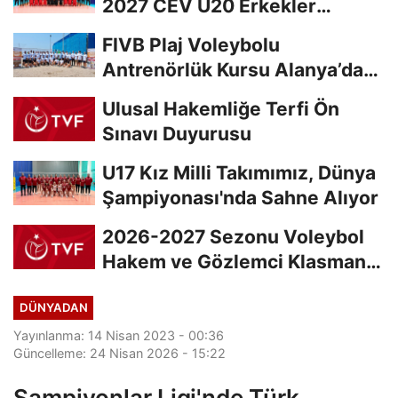
2027 CEV U20 Erkekler
Avrupa Şampiyonası...
FIVB Plaj Voleybolu
Antrenörlük Kursu Alanya’da
Başladı
Ulusal Hakemliğe Terfi Ön
Sınavı Duyurusu
U17 Kız Milli Takımımız, Dünya
Şampiyonası'nda Sahne Alıyor
2026-2027 Sezonu Voleybol
Hakem ve Gözlemci Klasman
Sınavı “İlk...
DÜNYADAN
Yayınlanma: 14 Nisan 2023 - 00:36
Güncelleme: 24 Nisan 2026 - 15:22
Şampiyonlar Ligi'nde Türk