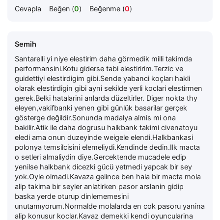
Cevapla
Beğen (
0
)
Beğenme (
0
)
Semih
Santarelli yi niye elestirim daha görmedik milli takimda
performansini.Kotu giderse tabi elestiririm.Terzic ve
guidettiyi elestirdigim gibi.Sende yabanci koçları hakli
olarak elestirdigin gibi ayni sekilde yerli koclari elestirmen
gerek.Belki hatalarini anlarda düzeltirler. Diger nokta thy
eleyen,vakifbanki yenen gibi günlük basarilar gerçek
gösterge değildir.Sonunda madalya almis mi ona
bakilir.Atik ile daha dogrusu halkbank takimi civenatoyu
eledi ama onun duzeyinde weigele elendi.Halkbankasi
polonya temsilcisini elemeliydi.Kendinde dedin.Ilk macta
o setleri almaliydin diye.Gercektende mucadele edip
yenilse halkbank dicezki gücü yetmedi yapcak bir sey
yok.Oyle olmadi.Kavaza gelince ben hala bir macta mola
alip takima bir seyler anlatirken pasor arslanin gidip
baska yerde oturup dinlememesini
unutamıyorum.Normalde molalarda en cok pasoru yanina
alip konusur koclar.Kavaz demekki kendi oyuncularina