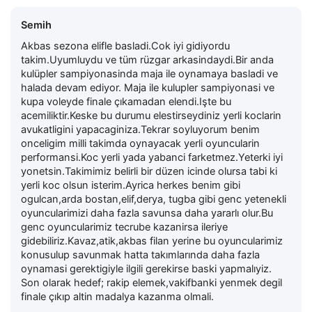
Semih
Akbas sezona elifle basladi.Cok iyi gidiyordu
takim.Uyumluydu ve tüm rüzgar arkasindaydi.Bir anda
kulüpler sampiyonasinda maja ile oynamaya basladi ve
halada devam ediyor. Maja ile kulupler sampiyonasi ve
kupa voleyde finale çıkamadan elendi.Işte bu
acemiliktir.Keske bu durumu elestirseydiniz yerli koclarin
avukatligini yapacaginiza.Tekrar soyluyorum benim
onceligim milli takimda oynayacak yerli oyuncularin
performansi.Koc yerli yada yabanci farketmez.Yeterki iyi
yonetsin.Takimimiz belirli bir düzen icinde olursa tabi ki
yerli koc olsun isterim.Ayrica herkes benim gibi
ogulcan,arda bostan,elif,derya, tugba gibi genc yetenekli
oyuncularimizi daha fazla savunsa daha yararlı olur.Bu
genc oyuncularimiz tecrube kazanirsa ileriye
gidebiliriz.Kavaz,atik,akbas filan yerine bu oyuncularimiz
konusulup savunmak hatta takımlarında daha fazla
oynamasi gerektigiyle ilgili gerekirse baski yapmalıyiz.
Son olarak hedef; rakip elemek,vakifbanki yenmek degil
finale çıkıp altin madalya kazanma olmali.