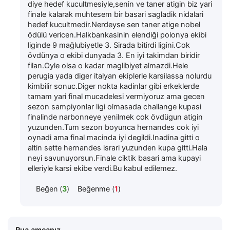
diye hedef kucultmesiyle,senin ve taner atigin biz yari
finale kalarak muhtesem bir basari sagladik nidalari
hedef kucultmedir.Nerdeyse sen taner atige nobel
ödülü vericen.Halkbankasinin elendiği polonya ekibi
liginde 9 mağlubiyetle 3. Sirada bitirdi ligini.Cok
övdünya o ekibi dunyada 3. En iyi takimdan biridir
filan.Oyle olsa o kadar maglibiyet almazdi.Hele
perugia yada diger italyan ekiplerle karsilassa nolurdu
kimbilir sonuc.Diger nokta kadinlar gibi erkeklerde
tamam yari final mucadelesi vermiyoruz ama gecen
sezon sampiyonlar ligi olmasada challange kupasi
finalinde narbonneye yenilmek cok övdügun atigin
yuzunden.Tum sezon boyunca hernandes cok iyi
oynadi ama final macinda iyi degildi.Inadina gitti o
altin sette hernandes israri yuzunden kupa gitti.Hala
neyi savunuyorsun.Finale ciktik basari ama kupayi
elleriyle karsi ekibe verdi.Bu kabul edilemez.
Beğen (
3
)
Beğenme (
1
)
Rua amcanız