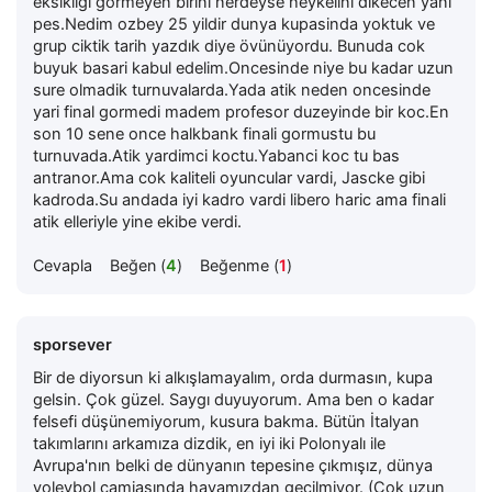
eksikligi gormeyen birini nerdeyse heykelini dikecen yani
pes.Nedim ozbey 25 yildir dunya kupasinda yoktuk ve
grup ciktik tarih yazdık diye övünüyordu. Bunuda cok
buyuk basari kabul edelim.Oncesinde niye bu kadar uzun
sure olmadik turnuvalarda.Yada atik neden oncesinde
yari final gormedi madem profesor duzeyinde bir koc.En
son 10 sene once halkbank finali gormustu bu
turnuvada.Atik yardimci koctu.Yabanci koc tu bas
antranor.Ama cok kaliteli oyuncular vardi, Jascke gibi
kadroda.Su andada iyi kadro vardi libero haric ama finali
atik elleriyle yine ekibe verdi.
Cevapla
Beğen (
4
)
Beğenme (
1
)
sporsever
Bir de diyorsun ki alkışlamayalım, orda durmasın, kupa
gelsin. Çok güzel. Saygı duyuyorum. Ama ben o kadar
felsefi düşünemiyorum, kusura bakma. Bütün İtalyan
takımlarını arkamıza dizdik, en iyi iki Polonyalı ile
Avrupa'nın belki de dünyanın tepesine çıkmışız, dünya
voleybol camiasında havamızdan geçilmiyor. (Çok uzun