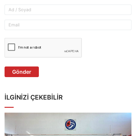
Gönder
İLGINIZI ÇEKEBILIR