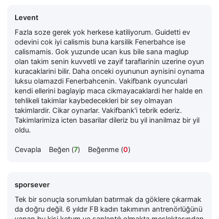
Levent
Fazla soze gerek yok herkese katiliyorum. Guidetti ev
odevini cok iyi calismis buna karsilik Fenerbahce ise
calismamis. Gok yuzunde ucan kus bile sana maglup
olan takim senin kuvvetli ve zayif taraflarinin uzerine oyun
kuracaklarini bilir. Daha onceki oyununun aynisini oynama
luksu olamazdi Fenerbahcenin. Vakifbank oyunculari
kendi ellerini baglayip maca cikmayacaklardi her halde en
tehlikeli takimlar kaybedecekleri bir sey olmayan
takimlardir. Cikar oynarlar. Vakifbank'i tebrik ederiz.
Takimlarimiza icten basarilar dileriz bu yil inanilmaz bir yil
oldu.
Cevapla
Beğen (
7
)
Beğenme (
0
)
sporsever
Tek bir sonuçla sorumluları batırmak da göklere çıkarmak
da doğru değil. 6 yıldır FB kadın takımının antrenörlüğünü
yapan bu kişi ketum ve saplantılı olmakta meslektaşından