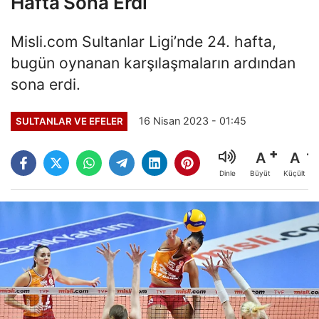
Hafta Sona Erdi
Misli.com Sultanlar Ligi’nde 24. hafta,
bugün oynanan karşılaşmaların ardından
sona erdi.
16 Nisan 2023 - 01:45
SULTANLAR VE EFELER
A
A
Büyüt
Küçült
Dinle