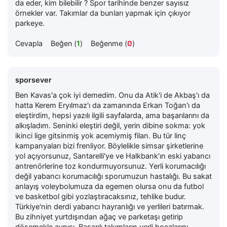
da eder, kim bilebilir ? Spor tarihinde benzer sayısız
örnekler var. Takımlar da bunları yapmak için çıkıyor
parkeye.
Cevapla
Beğen (
1
)
Beğenme (
0
)
sporsever
Ben Kavas'a çok iyi demedim. Onu da Atik'i de Akbaş'ı da
hatta Kerem Eryılmaz'ı da zamanında Erkan Toğan'ı da
eleştirdim, hepsi yazılı ilgili sayfalarda, ama başarılarını da
alkışladım. Seninki eleştiri değil, yerin dibine sokma: yok
ikinci lige gitsinmiş yok acemiymiş filan. Bu tür linç
kampanyaları bizi frenliyor. Böylelikle simsar şirketlerine
yol açıyorsunuz, Santarelli'ye ve Halkbank'ın eski yabancı
antrenörlerine toz kondurmuyorsunuz. Yerli korumacılığı
değil yabancı korumacılığı sporumuzun hastalığı. Bu sakat
anlayış voleybolumuza da egemen olursa onu da futbol
ve basketbol gibi yozlaştıracaksınız, tehlike budur.
Türkiye'nin derdi yabancı hayranlığı ve yerlileri batırmak.
Bu zihniyet yurtdışından ağaç ve parketaşı getirip
döşemekle aynısı. Başarılı takımların yerli hocalarını