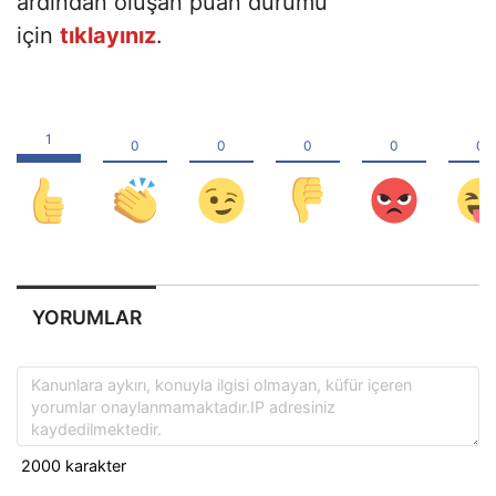
ardından oluşan puan durumu
için
tıklayınız
.
YORUMLAR