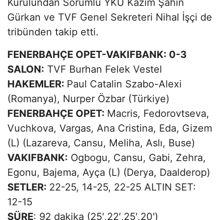
Kurulundan Sorumlu YKÜ Kazım Şahin
Gürkan ve TVF Genel Sekreteri Nihal İşçi de
tribünden takip etti.
FENERBAHÇE OPET-VAKIFBANK: 0-3
SALON:
TVF Burhan Felek Vestel
HAKEMLER:
Paul Catalin Szabo-Alexi
(Romanya), Nurper Özbar (Türkiye)
FENERBAHÇE OPET:
Macris, Fedorovtseva,
Vuchkova, Vargas, Ana Cristina, Eda, Gizem
(L) (Lazareva, Cansu, Meliha, Aslı, Buse)
VAKIFBANK:
Ogbogu, Cansu, Gabi, Zehra,
Egonu, Bajema, Ayça (L) (Derya, Daalderop)
SETLER:
22-25, 14-25, 22-25 ALTIN SET:
12-15
SÜRE
: 92 dakika (25′,22′,25′,20′)