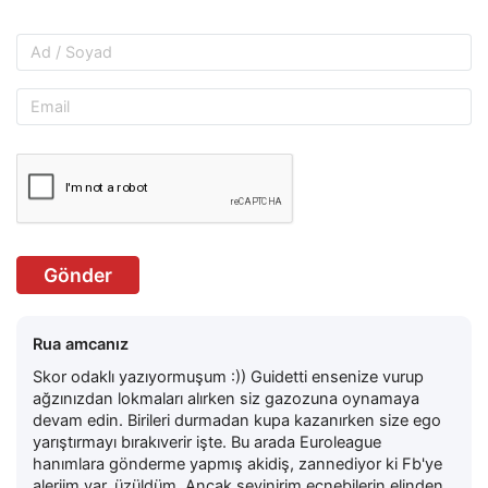
Gönder
Rua amcanız
Skor odaklı yazıyormuşum :)) Guidetti ensenize vurup
ağzınızdan lokmaları alırken siz gazozuna oynamaya
devam edin. Birileri durmadan kupa kazanırken size ego
yarıştırmayı bırakıverir işte. Bu arada Euroleague
hanımlara gönderme yapmış akidiş, zannediyor ki Fb'ye
alerjim var, üzüldüm. Ancak sevinirim ecnebilerin elinden