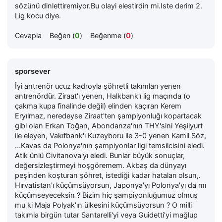
sözünü dinlettiremiyor.Bu olayi elestirdin mi.Iste derim 2.
Lig kocu diye.
Cevapla
Beğen (
0
)
Beğenme (
0
)
sporsever
İyi antrenör ucuz kadroyla şöhretli takımları yenen
antrenördür. Ziraat'ı yenen, Halkbank'ı lig maçında (o
çakma kupa finalinde değil) elinden kaçıran Kerem
Eryılmaz, neredeyse Ziraat'ten şampiyonluğı kopartacak
gibi olan Erkan Toğan, Abondanza'nın THY'sini Yeşilyurt
ile eleyen, Vakıfbank'ı Kuzeyboru ile 3-0 yenen Kamil Söz,
...Kavas da Polonya'nın şampiyonlar ligi temsilcisini eledi.
Atik ünlü Civitanova'yı eledi. Bunlar büyük sonuçlar,
değersizleştirmeyi hoşgöremem. Akbaş da dünyayı
peşinden koşturan şöhret, istediği kadar hataları olsun,.
Hırvatistan'ı küçümsüyorsun, Japonya'yı Polonya'yı da mı
küçümseyeceksin ? Bizim hiç şampiyonluğumuz olmuş
mu ki Maja Polyak'ın ülkesini küçümsüyorsun ? O milli
takımla birgün tutar Santarelli'yi veya Guidetti'yi mağlup