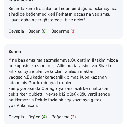
Bir anda Fenerli olanlar, onlardan umduğunu bulamayınca
şimdi de beğenmedikleri Ferhat'ın paçasına yapışmış.
Hayat daha neler gösterecek bize neler?
Cevapla
Beğen (
6
)
Beğenme (
3
)
Semih
Yine başlamış rua sacmalamaya.Guidetti milli takimimizda
ne kupasini kazandırmış. Altin madalyasimi var.Birakin
artik şu oyunculari ve koçları ilahilestirmekten
vacgecin.Bu kadar karacahillik olmaz.Kupa kazanan
adam mis.Gorduk dunya kulupler
sampiyonasinda.Coneglioya karsi ezilirken hatta can
çekişirken guidetti .Neyse b12 düşüklüğü vardi sende
hatirlamazsin.Pekde fazla bir sey yazmaya gerek
yok.Anlamican.
Cevapla
Beğen (
4
)
Beğenme (
2
)